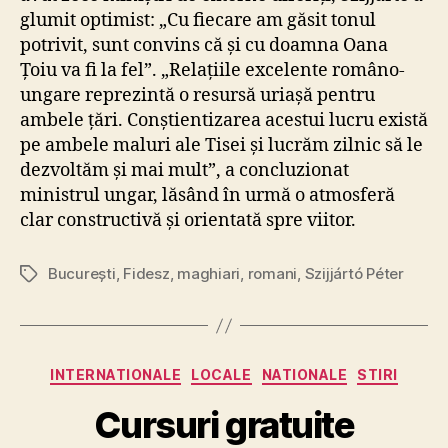
glumit optimist: „Cu fiecare am găsit tonul
potrivit, sunt convins că și cu doamna Oana
Țoiu va fi la fel”. „Relațiile excelente româno-
ungare reprezintă o resursă uriașă pentru
ambele țări. Conștientizarea acestui lucru există
pe ambele maluri ale Tisei și lucrăm zilnic să le
dezvoltăm și mai mult”, a concluzionat
ministrul ungar, lăsând în urmă o atmosferă
clar constructivă și orientată spre viitor.
București
,
Fidesz
,
maghiari
,
romani
,
Szijjártó Péter
Tags
Categories
INTERNATIONALE
LOCALE
NATIONALE
STIRI
Cursuri gratuite