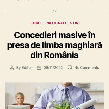
Categories
LOCALE
NATIONALE
STIRI
Concedieri masive în
presa de limba maghiară
din România
on
By
Editor
09/11/2022
No Comments
Post
Post
C
author
date
o
n
c
e
d
i