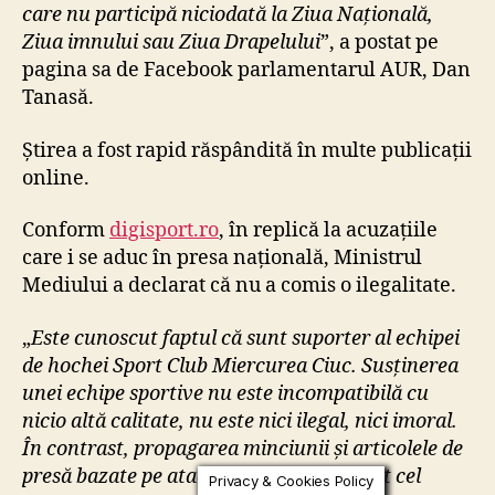
a
care nu participă niciodată la Ziua Națională,
c
Ziua imnului sau Ziua Drapelului
”, a postat pe
u
pagina sa de Facebook parlamentarul AUR, Dan
z
Tanasă.
a
t
c
Știrea a fost rapid răspândită în multe publicații
ă
online.
a
î
Conform
digisport.ro
, în replică la acuzațiile
n
care i se aduc în presa națională, Ministrul
g
Mediului a declarat că nu a comis o ilegalitate.
e
n
„
Este cunoscut faptul că sunt suporter al echipei
u
de hochei Sport Club Miercurea Ciuc. Susținerea
n
c
unei echipe sportive nu este incompatibilă cu
h
nicio altă calitate, nu este nici ilegal, nici imoral.
i
În contrast, propagarea minciunii și articolele de
a
presă bazate pe atacuri naționaliste sunt cel
Privacy & Cookies Policy
t