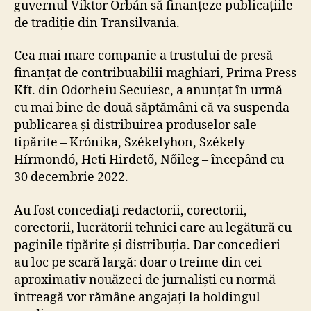
guvernul Viktor Orbán să finanțeze publicațiile
de tradiție din Transilvania.
Cea mai mare companie a trustului de presă
finanțat de contribuabilii maghiari, Prima Press
Kft. din Odorheiu Secuiesc, a anunțat în urmă
cu mai bine de două săptămâni că va suspenda
publicarea și distribuirea produselor sale
tipărite – Krónika, Székelyhon, Székely
Hírmondó, Heti Hirdető, Nőileg – începând cu
30 decembrie 2022.
Au fost concediați redactorii, corectorii,
corectorii, lucrătorii tehnici care au legătură cu
paginile tipărite și distribuția. Dar concedieri
au loc pe scară largă: doar o treime din cei
aproximativ nouăzeci de jurnaliști cu normă
întreagă vor rămâne angajați la holdingul