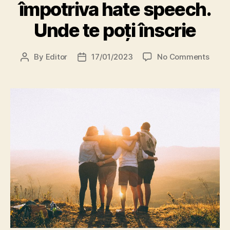
împotriva hate speech.
Unde te poți înscrie
on
By
Editor
17/01/2023
No Comments
Post
Post
Cursu
author
date
gratu
împot
hate
speec
Unde
te
poți
înscri