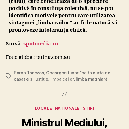
(calul), care beneficiază de o apreciere
pozitivă în conștiința colectivă, nu se pot
identifica motivele pentru care utilizarea
sintagmei
„
limba cailor” ar fi de natură să
promoveze intoleranța etnică.
Sursă:
spotmedia.ro
Foto: globetrotting.com.au
Barna Tanczos
,
Gheorghe funar
,
înalta curte de
Tags
casatie si justitie
,
limba cailor
,
limba maghiară
Categories
LOCALE
NATIONALE
STIRI
Ministrul Mediului,