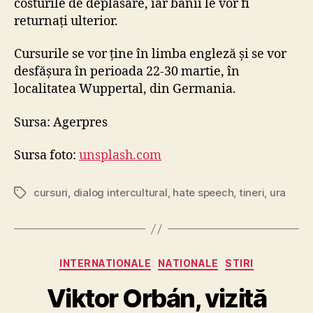
costurile de deplasare, iar banii le vor fi
returnați ulterior.
Cursurile se vor ține în limba engleză și se vor
desfășura în perioada 22-30 martie, în
localitatea Wuppertal, din Germania.
Sursa: Agerpres
Sursa foto:
unsplash.com
cursuri
,
dialog intercultural
,
hate speech
,
tineri
,
ura
Tags
Categories
INTERNATIONALE
NATIONALE
STIRI
Viktor Orbán, vizită