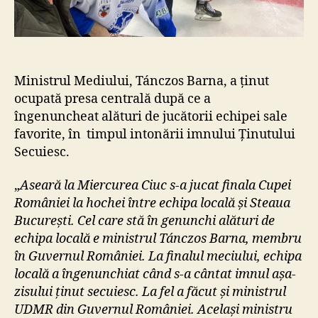
d
i
u
l
u
Ministrul Mediului, Tánczos Barna, a ținut
i
ocupată presa centrală după ce a
,
îngenuncheat alături de jucătorii echipei sale
T
á
favorite, în timpul intonării imnului Ținutului
n
Secuiesc.
c
z
„
Aseară la Miercurea Ciuc s-a jucat finala Cupei
o
României la hochei între echipa locală și Steaua
s
București. Cel care stă în genunchi alături de
B
echipa locală e ministrul Tánczos Barna, membru
a
în Guvernul României. La finalul meciului, echipa
r
n
locală a îngenunchiat când s-a cântat imnul așa-
a
zisului ținut secuiesc. La fel a făcut și ministrul
,
UDMR din Guvernul României. Același ministru