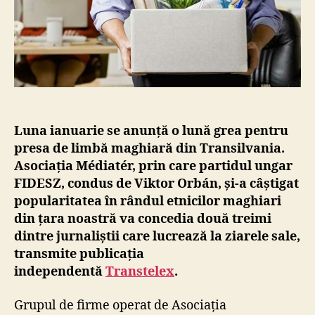
e
r
i
m
a
s
i
v
e
Luna ianuarie se anunță o lună grea pentru
î
presa de limbă maghiară din Transilvania.
n
Asociația Médiatér, prin care partidul ungar
p
FIDESZ, condus de Viktor Orbán, și-a câștigat
r
popularitatea în rândul etnicilor maghiari
e
din țara noastră va concedia două treimi
s
a
dintre jurnaliștii care lucrează la ziarele sale,
d
transmite publicația
e
independentă
Transtelex
.
l
i
Grupul de firme operat de Asociația
m