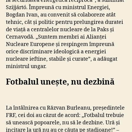
la securitatea energetică reciprocă”, a subliniat
Szijjártó. Împreună cu ministrul Energiei,
Bogdan Ivan, au convenit să colaboreze atât
tehnic, cât și politic pentru prelungirea duratei
de viață a centralelor nucleare de la Paks și
Cernavodă. „Suntem membri ai Alianței
Nucleare Europene și respingem împreună
orice discriminare ideologică a energiei
nucleare ieftine, stabile și curate”, a adăugat
ministrul ungar.
Fotbalul unește, nu dezbină
La întâlnirea cu Răzvan Burleanu, președintele
FRF, cei doi au căzut de acord: „Fotbalul trebuie
să unească popoarele, nu să le dezbine. Ură și
incitare la ură nu au ce căuta pe stadioane!” –