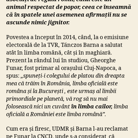
animal respectat de popor, ceea ce înseamnă
că în spatele unei asemenea afirmații nu se
ascunde nimic jignitor.
Povestea a început în 2014, când, la o emisiune
electorală de la TVR, Tánczos Barna a salutat
atât în limba română, cât și în maghiară.
Prezent la rândul lui în studiou, Gheorghe
Funar, fost primar al orașului Cluj-Napoca, a
spus:
„spuneți-i colegului de platou din dreapta
mea că trăim în România, limba oficială este
româna și la București , este urmaș al limbii
primordiale pe planetă, vă rog să nu mai
folosească nici un cuvânt
în
limba cailor,
limba
oficială a României este limba română”.
Cum era și firesc, UDMR și Barna l-au reclamat
pe Funar la CNCD, unde s-a considerat că