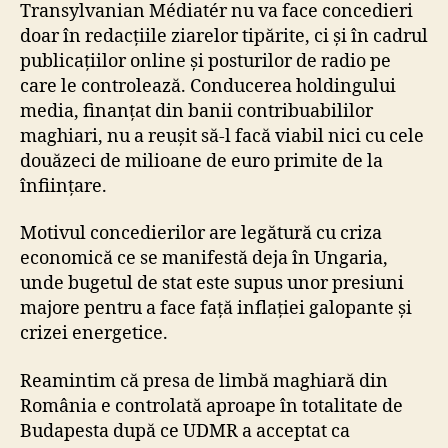
Transylvanian Médiatér nu va face concedieri
b
doar în redacțiile ziarelor tipărite, ci și în cadrul
a
publicațiilor online și posturilor de radio pe
m
care le controlează. Conducerea holdingului
a
g
media, finanțat din banii contribuabililor
h
maghiari, nu a reușit să-l facă viabil nici cu cele
i
douăzeci de milioane de euro primite de la
a
înființare.
r
ă
Motivul concedierilor are legătură cu criza
d
economică ce se manifestă deja în Ungaria,
i
unde bugetul de stat este supus unor presiuni
n
R
majore pentru a face față inflației galopante și
o
crizei energetice.
m
â
Reamintim că presa de limbă maghiară din
n
România e controlată aproape în totalitate de
i
Budapesta după ce UDMR a acceptat ca
a