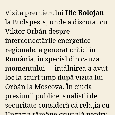
în
strat
Vizita premierului
Ilie Bolojan
regio
a
la Budapesta, unde a discutat cu
Româ
Viktor Orbán despre
interconectările energetice
regionale, a generat critici în
România, în special din cauza
momentului — întâlnirea a avut
loc la scurt timp după vizita lui
Orbán la Moscova. În ciuda
presiunii publice, analiștii de
securitate consideră că relația cu
Ungaria rămâne crucială pentru