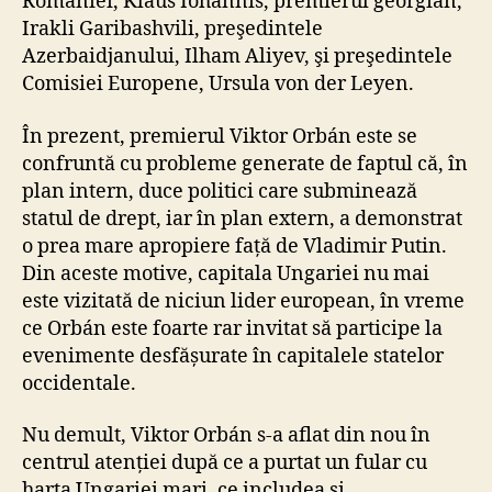
României, Klaus Iohannis, premierul georgian,
Irakli Garibashvili, preşedintele
Azerbaidjanului, Ilham Aliyev, şi preşedintele
Comisiei Europene, Ursula von der Leyen.
În prezent, premierul Viktor Orbán este se
confruntă cu probleme generate de faptul că, în
plan intern, duce politici care subminează
statul de drept, iar în plan extern, a demonstrat
o prea mare apropiere față de Vladimir Putin.
Din aceste motive, capitala Ungariei nu mai
este vizitată de niciun lider european, în vreme
ce Orbán este foarte rar invitat să participe la
evenimente desfășurate în capitalele statelor
occidentale.
Nu demult, Viktor Orbán s-a aflat din nou în
centrul atenției după ce a purtat un fular cu
harta Ungariei mari, ce includea și