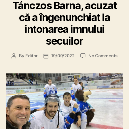
Tánczos Barna, acuzat
că a îngenunchiat la
intonarea imnului
secuilor
on
By
Editor
19/09/2022
No Comments
Post
Post
M
author
date
i
n
i
s
t
r
u
l
M
e