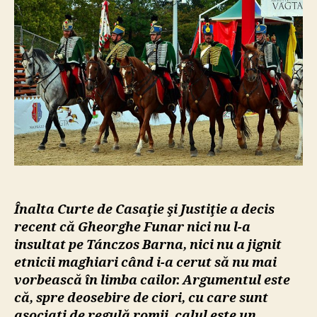
insta
că
etnici
maghi
din
Româ
vorb
„limb
cailor
Î
nalta Curte de Casaţie şi Justiţie
a decis
recent că
Gheorghe Funar
nici nu l-a
insultat pe
Tánczos Barna
, nici nu a jignit
etnicii maghiari când i-a cerut să nu mai
vorbească în limba cailor. Argumentul este
că, spre deosebire de ciori, cu care sunt
asociați de regulă romii, calul este un