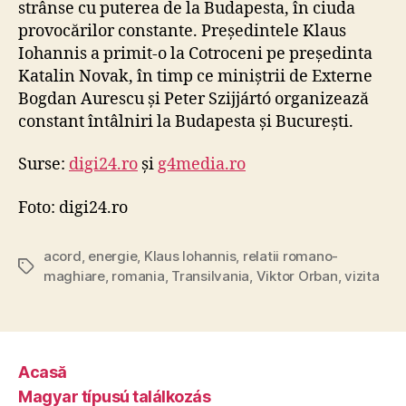
strânse cu puterea de la Budapesta, în ciuda
provocărilor constante. Președintele Klaus
Iohannis a primit-o la Cotroceni pe președinta
Katalin Novak, în timp ce miniștrii de Externe
Bogdan Aurescu și Peter Szijjártó organizează
constant întâlniri la Budapesta și București.
Surse:
digi24.ro
și
g4media.ro
Foto: digi24.ro
acord
,
energie
,
Klaus Iohannis
,
relatii romano-
Tags
maghiare
,
romania
,
Transilvania
,
Viktor Orban
,
vizita
Acasă
Magyar típusú találkozás