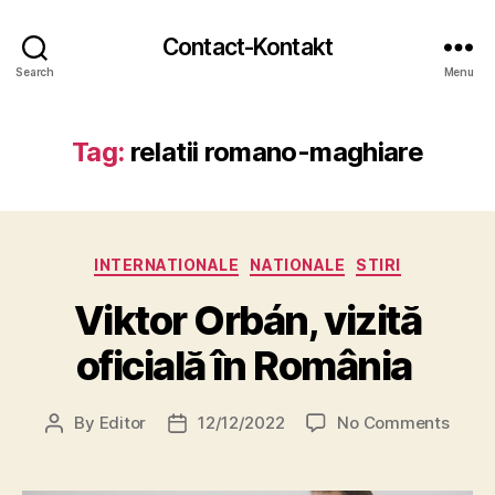
Contact-Kontakt
Search
Menu
Tag:
relatii romano-maghiare
Categories
INTERNATIONALE
NATIONALE
STIRI
Viktor Orbán, vizită
oficială în România
on
By
Editor
12/12/2022
No Comments
Post
Post
Vikto
author
date
Orbán
vizită