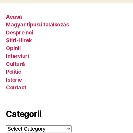
Acasă
Magyar típusú találkozás
Despre noi
Ştiri-Hirek
Opinii
Interviuri
Cultură
Politic
Istorie
Contact
Categorii
Categorii