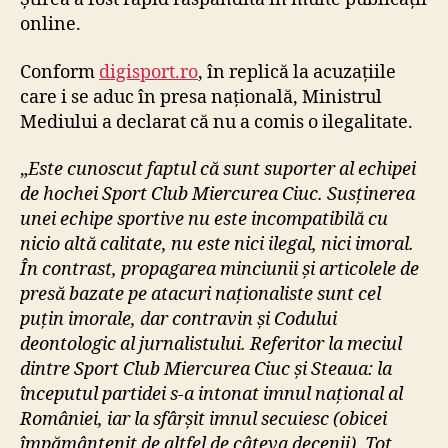
ă
online.
a
î
Conform
digisport.ro
, în replică la acuzațiile
n
care i se aduc în presa națională, Ministrul
g
Mediului a declarat că nu a comis o ilegalitate.
e
n
„
Este cunoscut faptul că sunt suporter al echipei
u
de hochei Sport Club Miercurea Ciuc. Susținerea
n
c
unei echipe sportive nu este incompatibilă cu
h
nicio altă calitate, nu este nici ilegal, nici imoral.
i
În contrast, propagarea minciunii și articolele de
a
presă bazate pe atacuri naționaliste sunt cel
t
puțin imorale, dar contravin și Codului
l
deontologic al jurnalistului. Referitor la meciul
a
dintre Sport Club Miercurea Ciuc și Steaua: la
i
n
începutul partidei s-a intonat imnul național al
t
României, iar la sfârșit imnul secuiesc (obicei
o
împământenit de altfel de câteva decenii). Tot