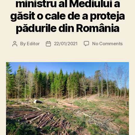
ministru al Mediului a
găsit o cale de a proteja
pădurile din România
on
By
Editor
22/01/2021
No Comments
Post
Post
Vești
author
date
bune!
Noul
minis
al
Mediu
a
găsit
o
cale
de
a
prote