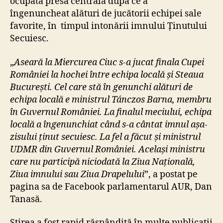
ocupată presa centrală după ce a
,
îngenuncheat alături de jucătorii echipei sale
T
á
favorite, în timpul intonării imnului Ținutului
n
Secuiesc.
c
z
„
Aseară la Miercurea Ciuc s-a jucat finala Cupei
o
României la hochei între echipa locală și Steaua
s
București. Cel care stă în genunchi alături de
B
echipa locală e ministrul Tánczos Barna, membru
a
în Guvernul României. La finalul meciului, echipa
r
n
locală a îngenunchiat când s-a cântat imnul așa-
a
zisului ținut secuiesc. La fel a făcut și ministrul
,
UDMR din Guvernul României. Același ministru
a
care nu participă niciodată la Ziua Națională,
c
Ziua imnului sau Ziua Drapelului
”, a postat pe
u
pagina sa de Facebook parlamentarul AUR, Dan
z
Tanasă.
a
t
c
Știrea a fost rapid răspândită în multe publicații