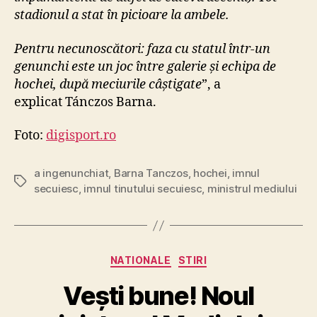
n
stadionul a stat în picioare la ambele.
a
r
Pentru necunoscători: faza cu statul într-un
e
genunchi este un joc între galerie și echipa de
a
hochei, după meciurile câștigate
”, a
i
m
explicat Tánczos Barna.
n
u
Foto:
digisport.ro
l
u
a ingenunchiat
,
Barna Tanczos
,
hochei
,
imnul
i
Tags
secuiesc
,
imnul tinutului secuiesc
,
ministrul mediului
s
e
c
u
i
Categories
NATIONALE
STIRI
l
Vești bune! Noul
o
r