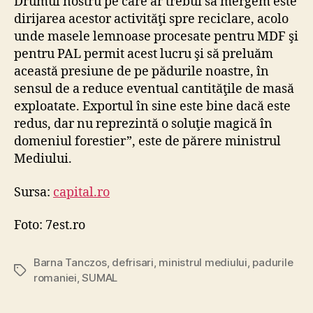
Drumul nostru pe care ar trebui să mergem este
dirijarea acestor activităţi spre reciclare, acolo
unde masele lemnoase procesate pentru MDF şi
pentru PAL permit acest lucru şi să preluăm
această presiune de pe pădurile noastre, în
sensul de a reduce eventual cantităţile de masă
exploatate. Exportul în sine este bine dacă este
redus, dar nu reprezintă o soluţie magică în
domeniul forestier”, este de părere ministrul
Mediului.
Sursa:
capital.ro
Foto: 7est.ro
Barna Tanczos
,
defrisari
,
ministrul mediului
,
padurile
Tags
romaniei
,
SUMAL