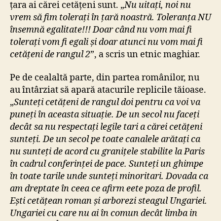
țara ai cărei cetățeni sunt. „
Nu uitați, noi nu
vrem să fim tolerați în țară noastră. Toleranța NU
însemnă egalitate!!! Doar când nu vom mai fi
tolerați vom fi egali și doar atunci nu vom mai fi
cetățeni de rangul 2
”, a scris un etnic maghiar.
Pe de cealaltă parte, din partea românilor, nu
au întârziat să apară atacurile replicile tăioase.
„
S
unteți cetățeni de rangul doi pentru ca voi va
puneți în aceasta situație. De un secol nu faceți
decât sa nu respectați legile tari a cărei cetățeni
sunteți. De un secol pe toate canalele arătați ca
nu sunteți de acord cu granițele stabilite la Paris
în cadrul conferinței de pace. Sunteți un ghimpe
în toate tarile unde sunteți minoritari. Dovada ca
am dreptate în ceea ce afirm eete poza de profil.
Ești cetățean roman și arborezi steagul Ungariei.
Ungariei cu care nu ai în comun decât limba in