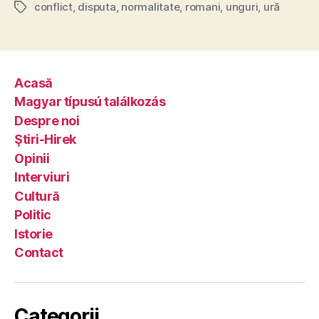
conflict
,
disputa
,
normalitate
,
romani
,
unguri
,
ură
Tags
Acasă
Magyar típusú találkozás
Despre noi
Ştiri-Hirek
Opinii
Interviuri
Cultură
Politic
Istorie
Contact
Categorii