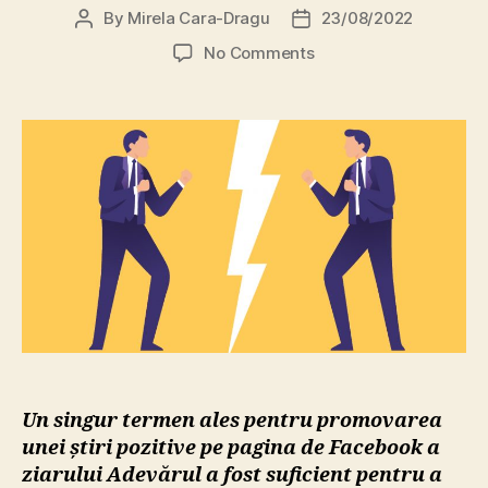
By
Mirela Cara-Dragu
23/08/2022
Post
Post
author
date
on
No Comments
Cum
un
termen
neinspirat
a
ajuns
să
genereze conflicte
între
unguri
și
români
Un singur termen ales pentru promovarea
unei știri pozitive pe pagina de Facebook a
ziarului Adevărul a fost suficient pentru a