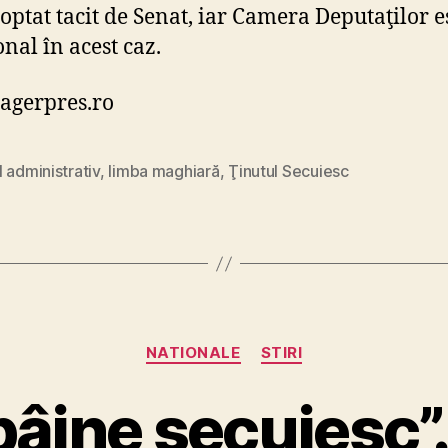
doptat tacit de Senat, iar Camera Deputaţilor e
onal în acest caz.
 agerpres.ro
 administrativ
,
limba maghiară
,
Ţinutul Secuiesc
Categories
NATIONALE
STIRI
„pâine secuiesc