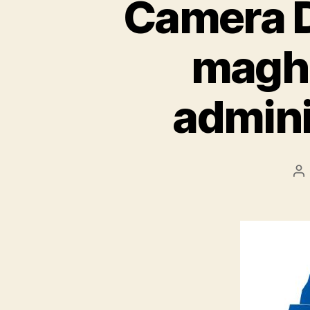
Camera De
maghia
adminis
Po
au