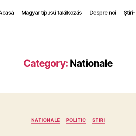
Acasă
Magyar típusú találkozás
Despre noi
Ştiri
Category:
Nationale
Categories
NATIONALE
POLITIC
STIRI