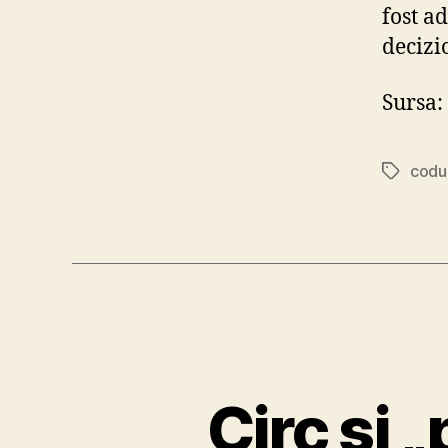
fost a
decizi
Sursa:
codul
Tags
Circ şi 