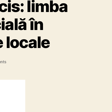
cis: limba
ială în
e locale
on
nts
Camera
Deputaților
a
decis:
limba
maghiară
nu
va