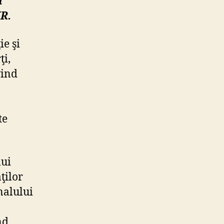
ă
MR.
ie şi
ţi,
vind
te
lui
ţilor
onalului
nd