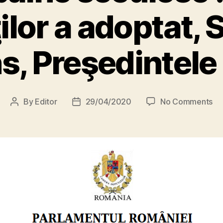
lor a adoptat, 
s, Preşedintele 
on
By
Editor
29/04/2020
No Comments
Post
Post
Ci
author
date
şi
„p
sec
Ca
De
a
ad
Se
a