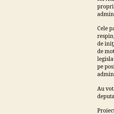
proprie
adminis
Cele p
respin
de ini
de mot
legisl
pe pos
admini
Au vot
deputa
Proiec