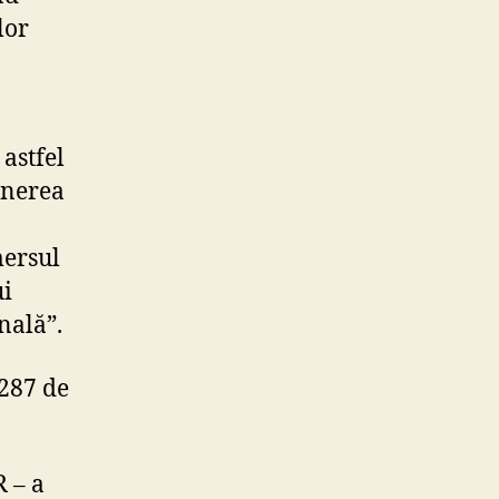
lor
astfel
punerea
mersul
ui
nală”.
 287 de
R – a