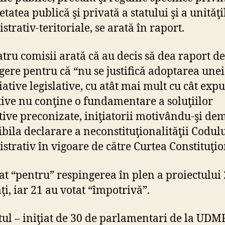
tatea publică şi privată a statului şi a unităţi
trativ-teritoriale, se arată în raport.
atru comisii arată că au decis să dea raport de
gere pentru că “nu se justifică adoptarea unei 
ţiative legislative, cu atât mai mult cu cât ex
ive nu conţine o fundamentare a soluţiilor
ative preconizate, iniţiatorii motivându-şi de
ibila declarare a neconstituţionalităţii Codul
strativ în vigoare de către Curtea Constituţio
at “pentru” respingerea în plen a proiectului
ţi, iar 21 au votat “împotrivă”.
tul – iniţiat de 30 de parlamentari de la UDM