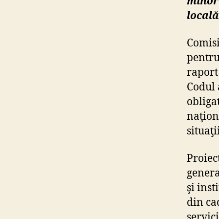
minori
locală
Comisi
pentru
raport
Codul 
obligat
naţion
situaţii
Proiec
genera
şi inst
din ca
servic