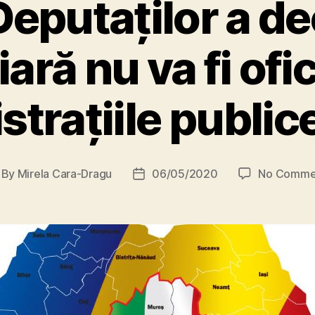
putaților a de
ră nu va fi ofic
trațiile public
By
Mirela Cara-Dragu
06/05/2020
No Comme
st
Post
thor
date