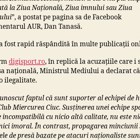
u
ată la Ziua Națională, Ziua imnului sau Ziua
n
ului
”, a postat pe pagina sa de Facebook
c
h
mentarul AUR, Dan Tanasă.
i
a
 a fost rapid răspândită în multe publicații on
t
l
orm
digisport.ro
, în replică la acuzațiile care i
a
i
sa națională, Ministrul Mediului a declarat că
n
o ilegalitate.
t
o
cunoscut faptul că sunt suporter al echipei de 
n
Club Miercurea Ciuc. Susținerea unei echipe sp
a
r
 incompatibilă cu nicio altă calitate, nu este ni
e
 nici imoral. În contrast, propagarea minciunii 
a
ele de presă bazate pe atacuri naționaliste sunt
i