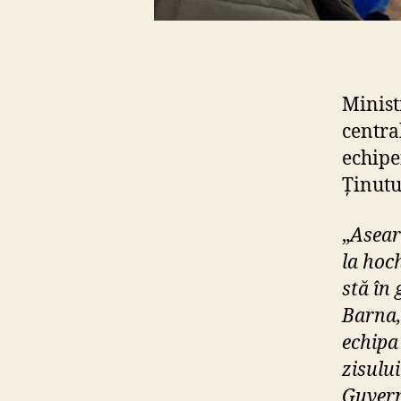
Minist
centra
echipe
Ținutu
„
Asear
la hoch
stă în
Barna,
echipa
zisului
Guvern