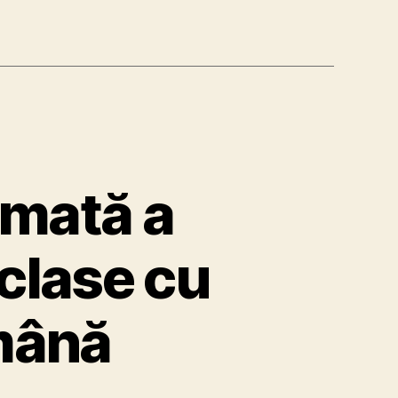
rmată a
 clase cu
omână