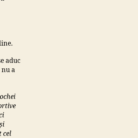
line.
 se aduc
 nu a
hochei
ortive
ci
și
 cel