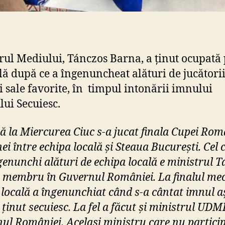
r
n
a
,
rul Mediului, Tánczos Barna, a ținut ocupată
a
c
lă după ce a îngenuncheat alături de jucători
u
i sale favorite, în timpul intonării imnului
z
lui Secuiesc.
a
t
ă la Miercurea Ciuc s-a jucat finala Cupei Rom
c
ă
ei între echipa locală și Steaua București. Cel 
a
 genunchi alături de echipa locală e ministrul 
î
 membru în Guvernul României. La finalul mec
n
 locală a îngenunchiat când s-a cântat imnul a
g
e
 ținut secuiesc. La fel a făcut și ministrul UDM
n
ul României. Același ministru care nu partici