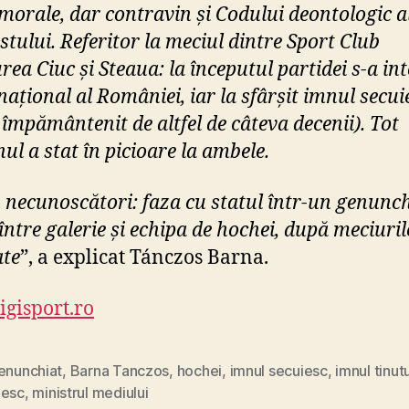
imorale, dar contravin și Codului deontologic a
m
n
stului. Referitor la meciul dintre Sport Club
u
rea Ciuc și Steaua: la începutul partidei s-a in
l
național al României, iar la sfârșit imnul secui
u
 împământenit de altfel de câteva decenii). Tot
i
s
ul a stat în picioare la ambele.
e
c
 necunoscători: faza cu statul într-un genunch
u
între galerie și echipa de hochei, după meciuril
i
l
ate
”, a explicat Tánczos Barna.
o
r
igisport.ro
enunchiat
,
Barna Tanczos
,
hochei
,
imnul secuiesc
,
imnul tinutu
iesc
,
ministrul mediului