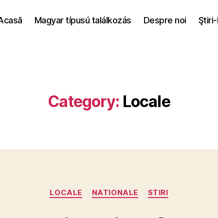
Acasă
Magyar típusú találkozás
Despre noi
Ştiri
Category:
Locale
Categories
LOCALE
NATIONALE
STIRI