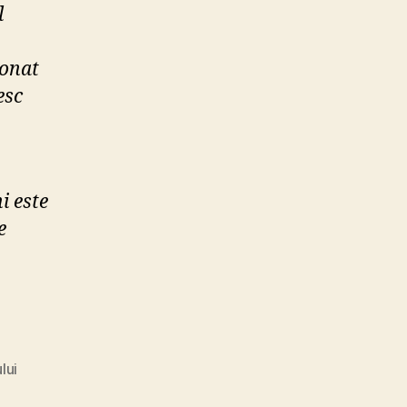
l
tonat
esc
i este
e
lui