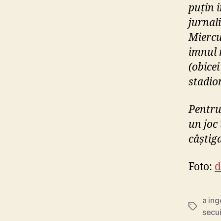
puțin 
jurnali
Miercu
imnul 
(obicei
stadion
Pentru
un joc 
câștig
Foto:
d
a ing
Tags
secu