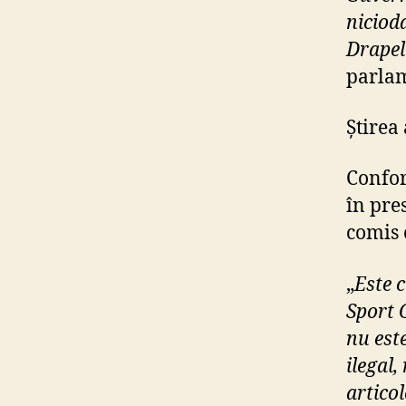
niciod
Drapel
parla
Știrea
Conf
în pre
comis 
„
Este 
Sport 
nu este
ilegal,
articol