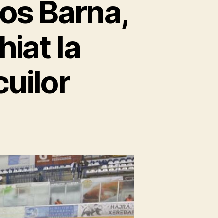
zos Barna,
iat la
cuilor