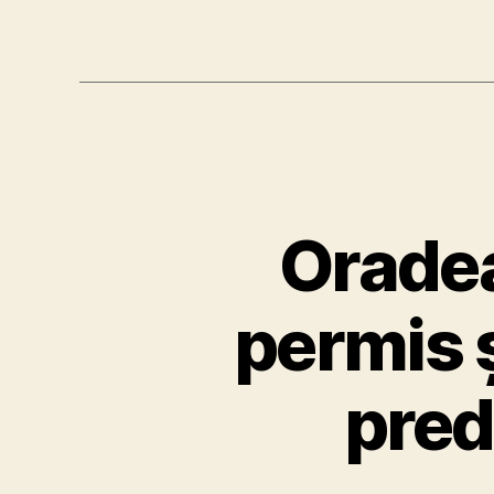
Oradea
permis ș
pred