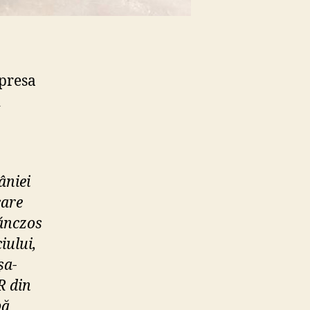
 presa
i
âniei
care
Tánczos
iului,
șa-
R din
pă