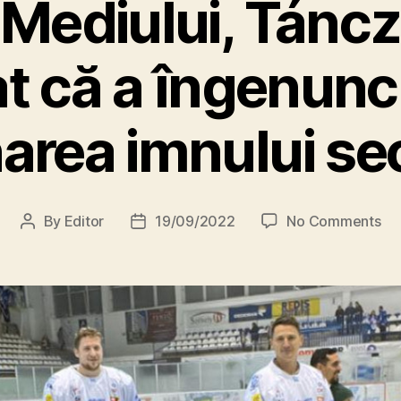
 Mediului, Tánc
t că a îngenunch
area imnului se
on
By
Editor
19/09/2022
No Comments
Post
Post
M
author
date
i
n
i
s
t
r
u