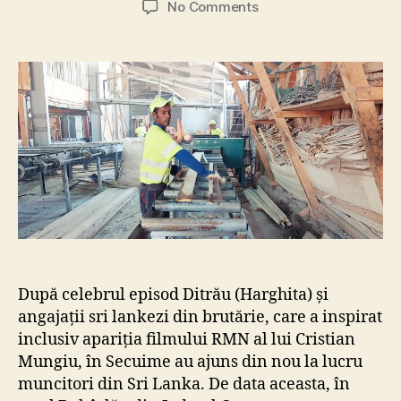
on
No Comments
T
r
e
i
s
r
i
l
a
n
k
e
z
i
După celebrul episod Ditrău (Harghita) și
î
angajații sri lankezi din brutărie, care a inspirat
ș
inclusiv apariția filmului RMN al lui Cristian
i
î
Mungiu, în Secuime au ajuns din nou la lucru
n
muncitori din Sri Lanka. De data aceasta, în
c