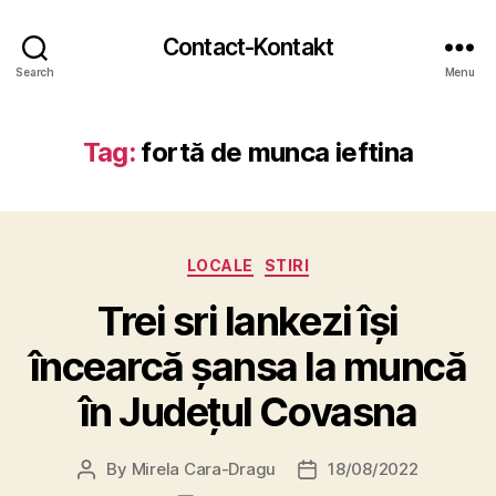
Contact-Kontakt
Search
Menu
Tag:
fortă de munca ieftina
Categories
LOCALE
STIRI
Trei sri lankezi își
încearcă șansa la muncă
în Județul Covasna
By
Mirela Cara-Dragu
18/08/2022
Post
Post
author
date