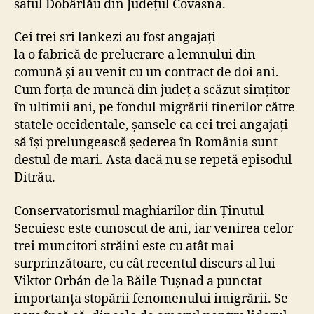
satul Dobârlău din Județul Covasna.
e
a
Cei trei sri lankezi au fost angajați
r
la o fabrică de prelucrare a lemnului din
c
comună și au venit cu un contract de doi ani.
ă
Cum forța de muncă din județ a scăzut simțitor
ș
în ultimii ani, pe fondul migrării tinerilor către
a
n
statele occidentale, șansele ca cei trei angajați
s
să își prelungească șederea în România sunt
a
destul de mari. Asta dacă nu se repetă episodul
l
Ditrău.
a
m
Conservatorismul maghiarilor din Ținutul
u
Secuiesc este cunoscut de ani, iar venirea celor
n
trei muncitori străini este cu atât mai
c
ă
surprinzătoare, cu cât recentul discurs al lui
î
Viktor Orbán de la Băile Tușnad a punctat
n
importanța stopării fenomenului imigrării. Se
J