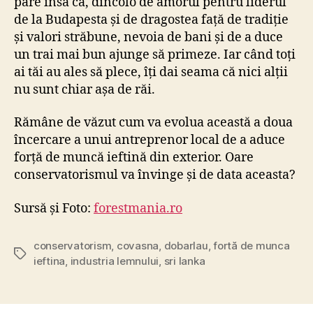
pare însă că, dincolo de amorul pentru liderul
u
de la Budapesta și de dragostea față de tradiție
d
și valori străbune, nevoia de bani și de a duce
e
un trai mai bun ajunge să primeze. Iar când toți
ț
u
ai tăi au ales să plece, îți dai seama că nici alții
l
nu sunt chiar așa de răi.
C
o
Rămâne de văzut cum va evolua această a doua
v
încercare a unui antreprenor local de a aduce
a
forță de muncă ieftină din exterior. Oare
s
conservatorismul va învinge și de data aceasta?
n
a
Sursă și Foto:
forestmania.ro
conservatorism
,
covasna
,
dobarlau
,
fortă de munca
Tags
ieftina
,
industria lemnului
,
sri lanka