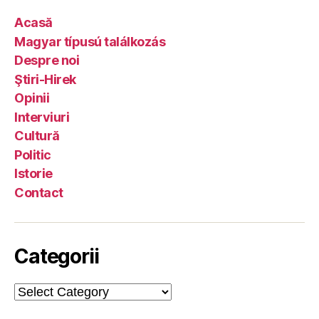
Acasă
Magyar típusú találkozás
Despre noi
Ştiri-Hirek
Opinii
Interviuri
Cultură
Politic
Istorie
Contact
Categorii
Categorii