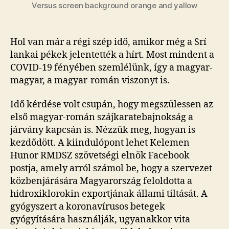
Versus screen background orange and yallow
Hol van már a régi szép idő, amikor még a Srí
lankai pékek jelentették a hírt. Most mindent a
COVID-19 fényében szemlélünk, így a magyar-
magyar, a magyar-román viszonyt is.
Idő kérdése volt csupán, hogy megszülessen az
első magyar-román szájkaratebajnokság a
járvány kapcsán is. Nézzük meg, hogyan is
kezdődött. A kiindulópont lehet Kelemen
Hunor RMDSZ szövetségi elnök Facebook
postja, amely arról számol be, hogy a szervezet
közbenjárására Magyarország feloldotta a
hidroxiklorokin exportjának állami tiltását. A
gyógyszert a koronavírusos betegek
gyógyítására használják, ugyanakkor vita