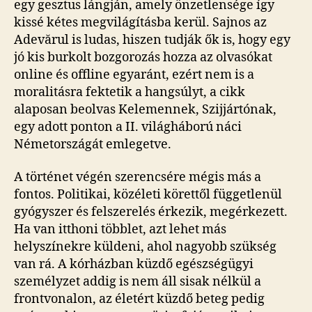
egy gesztus lángján, amely önzetlensége így
kissé kétes megvilágításba kerül. Sajnos az
Adevărul is ludas, hiszen tudják ők is, hogy egy
jó kis burkolt bozgorozás hozza az olvasókat
online és offline egyaránt, ezért nem is a
moralitásra fektetik a hangsúlyt, a cikk
alaposan beolvas Kelemennek, Szijjártónak,
egy adott ponton a II. világháború náci
Németországát emlegetve.
A történet végén szerencsére mégis más a
fontos. Politikai, közéleti körettől függetlenül
gyógyszer és felszerelés érkezik, megérkezett.
Ha van itthoni többlet, azt lehet más
helyszínekre küldeni, ahol nagyobb szükség
van rá. A kórházban küzdő egészségügyi
személyzet addig is nem áll sisak nélkül a
frontvonalon, az életért küzdő beteg pedig