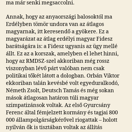
ma már senki megsaccolni.
Annak, hogy az anyaországi balosoktól ma
Erdélyben tömör undora van az átlagos
magyarnak, itt keresendő a gyökere. Ez a
magyarázat az átlag erdélyi magyar Fidesz
barátságára is: a Fidesz ugyanis az ügy mellé
állt. Ez az a korszak, amelyben el lehet hinni,
hogy az RMDSZ-szel akkoriban még rossz
viszonyban lévő párt valóban nem csak
politikai tőkét látott a dologban. Orbán Viktor
ekkoriban talán kevésbé volt egyeduralkodó,
Németh Zsolt, Deutsch Tamás és még sokan
mások átlagosan határon túli magyar
szimpatizánsok voltak. Az első Gyurcsány
Ferenc által fémjelzett kormány és tagjai 800
000 állampolgárságkérővel riogattak – holott
nyilván ők is tisztában voltak az állítás