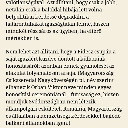
valótlanságával. Azt állítani, hogy csak a jobb,
netalán csak a baloldal hibája lett volna
belpolitikai kérdéssé degradálni a
határontúliakat igazságtalan lenne, hiszen
mindkét rész sáros az ügyben, ha eltérő
mértékben is.
Nem lehet azt állítani, hogy a Fidesz csupán a
saját igazáért küzdve döntött a külhoniak
honosításáról: azonban ennek gyümölcsét az
alakulat folyamatosan aratja. (Magyarország
Csíkszeredai Nagykövetségén pl. név szerint
elhangzik Orbán Viktor neve minden egyes
honosítási ceremóniánál – furcsaság ez, hiszen
mondjuk Svédországban nem létezik
állampolgári eskütétel, Románia, Magyarország
és általában a nemzetiségi kérdésekkel bajlódó
balkáni államokban igen.)