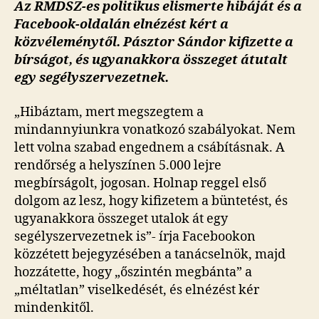
Az RMDSZ-es politikus elismerte hibáját és a
Facebook-oldalán elnézést kért a
közvéleménytől. Pásztor Sándor kifizette a
bírságot, és ugyanakkora összeget átutalt
egy segélyszervezetnek.
„Hibáztam, mert megszegtem a
mindannyiunkra vonatkozó szabályokat. Nem
lett volna szabad engednem a csábításnak. A
rendőrség a helyszínen 5.000 lejre
megbírságolt, jogosan. Holnap reggel első
dolgom az lesz, hogy kifizetem a büntetést, és
ugyanakkora összeget utalok át egy
segélyszervezetnek is”- írja Facebookon
közzétett bejegyzésében a tanácselnök, majd
hozzátette, hogy „őszintén megbánta” a
„méltatlan” viselkedését, és elnézést kér
mindenkitől.