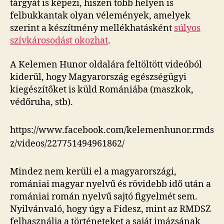
tárgyát is képezi, hiszen több helyen is
felbukkantak olyan vélemények, amelyek
szerint a készítmény mellékhatásként
súlyos
szívkárosodást okozhat
.
A Kelemen Hunor oldalára feltöltött videóból
kiderül, hogy Magyarország egészségügyi
kiegészítőket is küld Romániába (maszkok,
védőruha, stb).
https://www.facebook.com/kelemenhunor.rmds
z/videos/227751494961862/
Mindez nem kerüli el a magyarországi,
romániai magyar nyelvű és rövidebb idő után a
romániai román nyelvű sajtó figyelmét sem.
Nyilvánvaló, hogy úgy a Fidesz, mint az RMDSZ
felhasználja a történeteket a saját imázsának