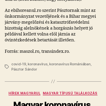
Az ebihoreanul.ro szerint Pásztornak mint az
önkormányzat vezetőjének és a Bihar megyei
járvány-megelőzési és katasztrófavédelmi
bizottság alelnökének a horgászás helyett jó
példával kellett volna elöl járnia az
óvintézkedések betartását illetően.
Forrás: maszol.ro, transindex.ro.
covid-19
,
koronavírus
,
koronavírus Romániában
,
Tags
Pásztor Sándor
Categories
HÍREK MAGYARUL
MAGYAR TÍPUSÚ TALÁLKOZÁS
Magyar koronavírus,