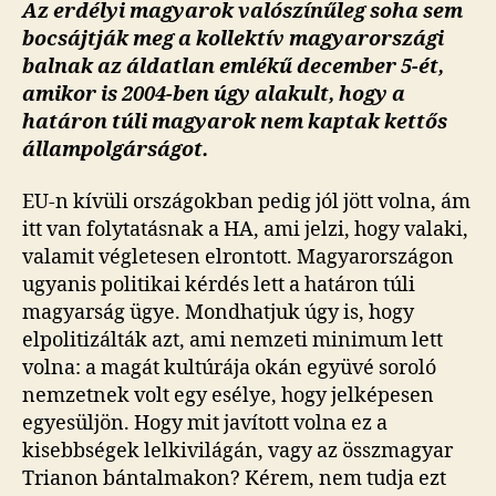
Az erdélyi magyarok valószínűleg soha sem
bocsájtják meg a kollektív magyarországi
balnak az áldatlan emlékű december 5-ét,
amikor is 2004-ben úgy alakult, hogy a
határon túli magyarok nem kaptak kettős
állampolgárságot.
EU-n kívüli országokban pedig jól jött volna, ám
itt van folytatásnak a HA, ami jelzi, hogy valaki,
valamit végletesen elrontott. Magyarországon
ugyanis politikai kérdés lett a határon túli
magyarság ügye. Mondhatjuk úgy is, hogy
elpolitizálták azt, ami nemzeti minimum lett
volna: a magát kultúrája okán együvé soroló
nemzetnek volt egy esélye, hogy jelképesen
egyesüljön. Hogy mit javított volna ez a
kisebbségek lelkivilágán, vagy az összmagyar
Trianon bántalmakon? Kérem, nem tudja ezt