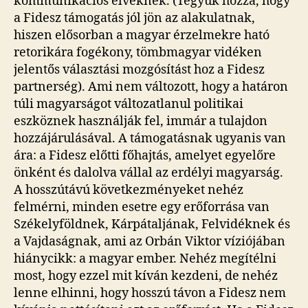
kommunikációs elveknek. (Tegyük hozzá, hogy
a Fidesz támogatás jól jön az alakulatnak,
hiszen elősorban a magyar érzelmekre ható
retorikára fogékony, tömbmagyar vidéken
jelentős választási mozgósítást hoz a Fidesz
partnerség). Ami nem változott, hogy a határon
túli magyarságot változatlanul politikai
eszköznek használják fel, immár a tulajdon
hozzájárulásával. A támogatásnak ugyanis van
ára: a Fidesz előtti főhajtás, amelyet egyelőre
önként és dalolva vállal az erdélyi magyarság.
A hosszútávú következményeket nehéz
felmérni, minden esetre egy erőforrása van
Székelyföldnek, Kárpátaljának, Felvidéknek és
a Vajdaságnak, ami az Orbán Viktor víziójában
hiánycikk: a magyar ember. Nehéz megítélni
most, hogy ezzel mit kíván kezdeni, de nehéz
lenne elhinni, hogy hosszú távon a Fidesz nem