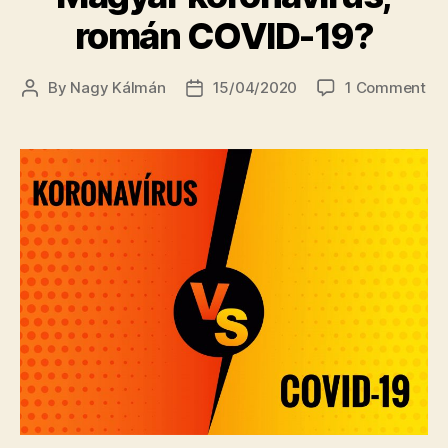
román COVID-19?
on
By
Nagy Kálmán
15/04/2020
1 Comment
Post
Post
Ma
author
date
kor
ro
CO
19