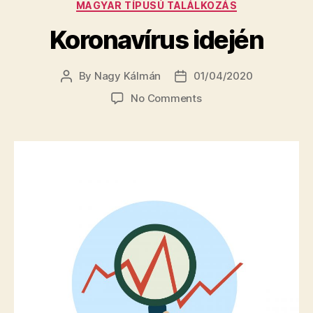
Categories
MAGYAR TÍPUSÚ TALÁLKOZÁS
Koronavírus idején
By
Nagy Kálmán
01/04/2020
Post
Post
author
date
on
No Comments
Koronavírus
idején