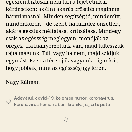
egészen biztosan nem töri a fejét etnikai
kérdéseken: az élni akarás erősebb majdnem
bármi másnál. Minden segítség jó, mindenütt,
mindenkoron – de szebb ha mindez önzetlen,
akár a gesztus méltatása, kritizálása. Mindegy,
csak az egészség meglegyen, mondják az
öregek. Ha hiányérzetünk van, majd túltesszük
rajta magunk. Túl, vagy ha nem, majd szidjuk
egymást. Ezen a téren jók vagyunk – igaz kár,
hogy jobbak, mint az egészségügy terén.
Nagy Kálmán
Adevărul
,
covid-19
,
kelemen hunor
,
koronavírus
,
Tags
koronavírus Romániában
,
krónika
,
sijjarto peter