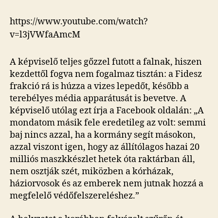
https://www.youtube.com/watch?
v=l3jVWfaAmcM
A képviselő teljes gőzzel futott a falnak, hiszen
kezdettől fogva nem fogalmaz tisztán: a Fidesz
frakció rá is húzza a vizes lepedőt, később a
terebélyes média apparátusát is bevetve. A
képviselő utólag ezt írja a Facebook oldalán: „A
mondatom másik fele eredetileg az volt: semmi
baj nincs azzal, ha a kormány segít másokon,
azzal viszont igen, hogy az állítólagos hazai 20
milliós maszkkészlet hetek óta raktárban áll,
nem osztják szét, miközben a kórházak,
háziorvosok és az emberek nem jutnak hozzá a
megfelelő védőfelszereléshez.”