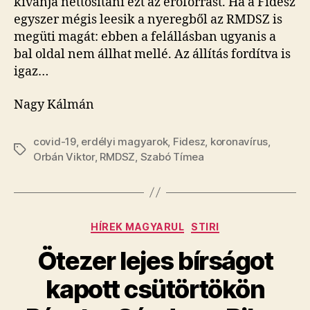
kívánja nettósítani ezt az erőforrást. Ha a Fidesz
egyszer mégis leesik a nyeregből az RMDSZ is
megüti magát: ebben a felállásban ugyanis a
bal oldal nem állhat mellé. Az állítás fordítva is
igaz…
Nagy Kálmán
covid-19
,
erdélyi magyarok
,
Fidesz
,
koronavírus
,
Tags
Orbán Viktor
,
RMDSZ
,
Szabó Tímea
Categories
HÍREK MAGYARUL
STIRI
Ötezer lejes bírságot
kapott csütörtökön