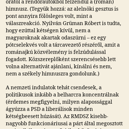
órától a rendőrautókból felzendül a (román)
himnusz. (Tegyük hozzá: az alelnöki gesztus is
pont annyira fölösleges volt, mint a
válaszreakció. Nyilván Grüman Róbert is tudta,
hogy ezúttal kétségen kívül, nem a
magyaroknak akartak odaszúrni – ez egy
pótcselekvés volt a tárcavezető részéről, amit a
románajkú közvélemény is felzúdulással
fogadott. Közszereplőként szerencsésebb lett
volna alternatívát ajánlani, kínálni és nem,
nem a székely himnuszra gondolunk.)
A nemzeti indulatok tehát csendesek, a
politikusok inkább a belharcra koncentrálnak
(érdemes megfigyelni, milyen alapossággal
ágyúzza a PSD a liberálisok minden
kétségbeesett húzását). Az RMDSZ kisebb-
nagyobb funkcionáriusai a párt által megosztott