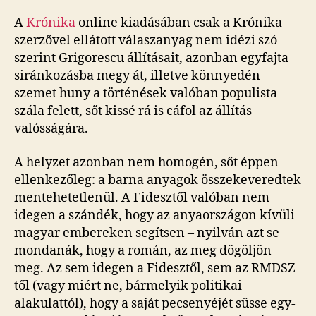
A
Krónika
online kiadásában csak a Krónika
szerzővel ellátott válaszanyag nem idézi szó
szerint Grigorescu állításait, azonban egyfajta
siránkozásba megy át, illetve könnyedén
szemet huny a történések valóban populista
szála felett, sőt kissé rá is cáfol az állítás
valósságára.
A helyzet azonban nem homogén, sőt éppen
ellenkezőleg: a barna anyagok összekeveredtek
mentehetetlenül. A Fidesztől valóban nem
idegen a szándék, hogy az anyaországon kívüli
magyar embereken segítsen – nyilván azt se
mondanák, hogy a román, az meg dögöljön
meg. Az sem idegen a Fidesztől, sem az RMDSZ-
től (vagy miért ne, bármelyik politikai
alakulattól), hogy a saját pecsenyéjét süsse egy-