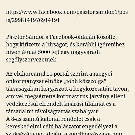
https://www.facebook.com/pasztor.sandor.1/pos
ts/2998141976914191
Pásztor Sándor a Facebook-oldalán közölte,
hogy kifizette a bírságot, és korábbi ígéretéhez
híven átulat 5000 lejt egy nagyváradi
segélyszervezetnek.
Az ebihoreanul.ro portál szerint a megyei
önkormányzat elnöke „több közszolga”
társaságában horgászott a hegyközcsatári tavon,
amivel megsértette koronavírus-járvány elleni
védekezésül elrendelt kijárási tilalmat és a
társadalmi távolságtartás szabályait.
A 8-as számú katonai rendelet csak a
kereskedelmi célú halászatot engedélyezi a
szükségállapot idején, a sporthorgászatot nem.