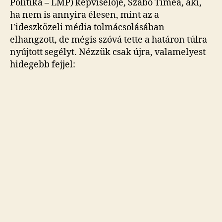
Politika – LMP) képviselője, Szabó Tímea, aki,
ha nem is annyira élesen, mint az a
Fideszközeli média tolmácsolásában
elhangzott, de mégis szóvá tette a határon túlra
nyújtott segélyt. Nézzük csak újra, valamelyest
hidegebb fejjel: