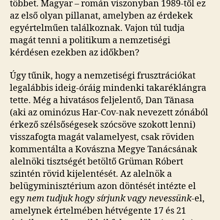
többet. Magyar – román viszonyban 1989-től ez
az első olyan pillanat, amelyben az érdekek
egyértelműen találkoznak. Vajon túl tudja
magát tenni a politikum a nemzetiségi
kérdésen ezekben az időkben?
Úgy tűnik, hogy a nemzetiségi frusztrációkat
legalábbis ideig-óráig mindenki takaréklángra
tette. Még a hivatásos feljelentő, Dan Tănasa
(aki az ominózus Har-Cov-nak nevezett zónából
érkező szélsőségesek szócsöve szokott lenni)
visszafogta magát valamelyest, csak röviden
kommentálta a Kovászna Megye Tanácsának
alelnöki tisztségét betöltő Grüman Róbert
szintén rövid kijelentését. Az alelnök a
belügyminisztérium azon döntését intézte el
egy
nem tudjuk hogy sírjunk vagy nevessünk
-el,
amelynek értelmében hétvégente 17 és 21