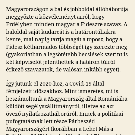
Magyarországon a bal és jobboldal állóháborúja
meggyőzte a közvéleményt arról, hogy
Erdélyben minden magyar a Fideszre szavaz. A
baloldal saját kudarcát is a határontúliakra
kente, mai napig tartja magát a toposz, hogy a
Fidesz kétharmados többségét így szerezte meg
(gyakorlatban a legsötétebb becslések szerint is
két képviselőt jelenthettek a határon túlról
érkező szavazatok, de valósan inkább egyet).
Így jutunk el 2020-hoz, a Covid-19 által
fémjelzett időszakhoz. Mint ismeretes, mi is
beszámoltunk a Magyarország által Romániába
küldött segélyszállítmányról, illetve az azt
övező nyilatkozatháborúról. Ennek a politikai
pufogtatásnak lett része Párbeszéd
Magyarországért (korábban a Lehet Más a