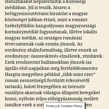
statisztikákat népszerűsítik a közösségi
médiában. Jól is teszik, hiszen a
belügyminisztériumi hírzárlat a magyar
közösséget jobban érinti, mint a románt:
Székelyföldön hangsúlyosan magyarországi
kormánymédiát fogyasztanak, illetve lokális
magyar médiát, az országos romániai
tévécsatornák csak ezután jönnek. Az
eredmény alulinformáltság, illetve ennek az
eredménye: összeesküvés elméletek, rémhírek.
Ezek rendszerint hullámokban jönnek (az
április első napjaiban még fertőződésmentes
Hargita megyében például „több mint ezer”
román nemzetiségű fertőzött érkezésétől
tartank), holott lényegében az intenzív
osztályra akarnak válságos állapotú betegeket
hozni, nyilván teljes elővigyázatosság mellett
(amikor ezek a sorok születnek, még ilyen
Privacy & Cookies Policy