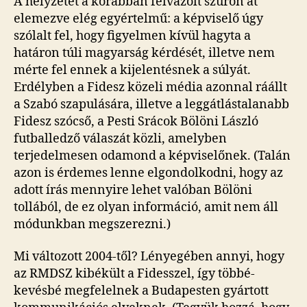
A helyzetet a korábban felvázolt szűrőn át
elemezve elég egyértelmű: a képviselő úgy
szólalt fel, hogy figyelmen kívül hagyta a
határon túli magyarság kérdését, illetve nem
mérte fel ennek a kijelentésnek a súlyát.
Erdélyben a Fidesz közeli média azonnal ráállt
a Szabó szapulására, illetve a leggátlástalanabb
Fidesz szócső, a Pesti Srácok Bölöni László
futballedző válaszát közli, amelyben
terjedelmesen odamond a képviselőnek. (Talán
azon is érdemes lenne elgondolkodni, hogy az
adott írás mennyire lehet valóban Bölöni
tollából, de ez olyan információ, amit nem áll
módunkban megszerezni.)
Mi változott 2004-től? Lényegében annyi, hogy
az RMDSZ kibékült a Fidesszel, így többé-
kevésbé megfelelnek a Budapesten gyártott