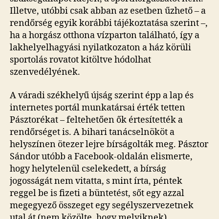
Illetve, utóbbi csak abban az esetben űzhető – a
rendőrség egyik korábbi tájékoztatása szerint –,
ha a horgász otthona vízparton található, így a
lakhelyelhagyási nyilatkozaton a ház körüli
sportolás rovatot kitöltve hódolhat
szenvedélyének.
A váradi székhelyű újság szerint épp a lap és
internetes portál munkatársai érték tetten
Pásztorékat – feltehetően ők értesítették a
rendőrséget is. A bihari tanácselnököt a
helyszínen ötezer lejre bírságolták meg. Pásztor
Sándor utóbb a Facebook-oldalán elismerte,
hogy helytelenül cselekedett, a bírság
jogosságát nem vitatta, s mint írta, péntek
reggel be is fizeti a büntetést, sőt egy azzal
megegyező összeget egy segélyszervezetnek
utal át (nem közölte, hogy melyiknek).