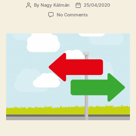
By
Nagy Kálmán
25/04/2020
Post
Post
author
date
on
No Comments
Magyarországi
bal
oldal
vs.
erdélyi
magyarok:
soha
sem
lesz
ebből
már
barátság?