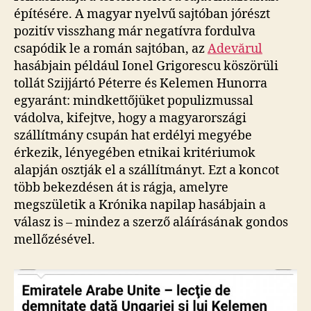
építésére. A magyar nyelvű sajtóban jórészt
pozitív visszhang már negatívra fordulva
csapódik le a román sajtóban, az
Adevărul
hasábjain például Ionel Grigorescu köszörüli
tollát Szijjártó Péterre és Kelemen Hunorra
egyaránt: mindkettőjüket populizmussal
vádolva, kifejtve, hogy a magyarországi
szállítmány csupán hat erdélyi megyébe
érkezik, lényegében etnikai kritériumok
alapján osztják el a szállítmányt. Ezt a koncot
több bekezdésen át is rágja, amelyre
megszületik a Krónika napilap hasábjain a
válasz is – mindez a szerző aláírásának gondos
mellőzésével.