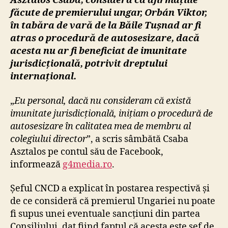
Asztalos Csaba, consideră că afirmațiile
făcute de premierului ungar,
Orbán Viktor,
în tabăra de vară de la Băile Tușnad ar fi
atras
o procedură de autosesizare, dacă
acesta nu ar fi beneficiat de imunitate
jurisdicțională, potrivit dreptului
internațional.
„
Eu personal, dacă nu consideram că există
imunitate jurisdicțională, inițiam o procedură de
autosesizare în calitatea mea de membru al
colegiului director
”, a scris sâmbătă Csaba
Asztalos pe contul său de Facebook,
informează
g4media.ro
.
Șeful CNCD a explicat în postarea respectivă și
de ce consideră că premierul Ungariei nu poate
fi supus unei eventuale sancțiuni din partea
Consiliului, dat fiind faptul că acesta este șef de