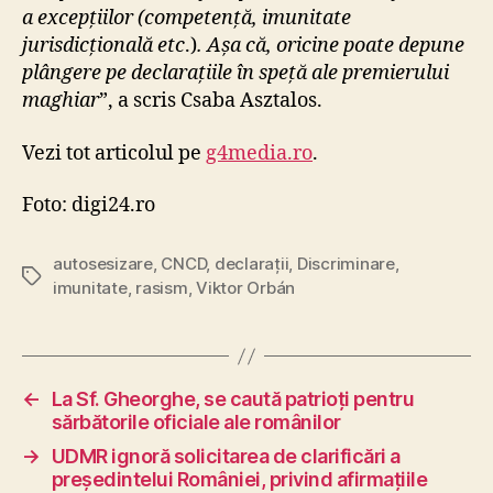
a excepțiilor (competență, imunitate
jurisdicțională etc
.)
. Așa că, oricine poate depune
plângere pe declarațiile în speță ale premierului
maghiar
”, a scris Csaba Asztalos.
Vezi tot articolul pe
g4media.ro
.
Foto: digi24.ro
autosesizare
,
CNCD
,
declarații
,
Discriminare
,
Tags
imunitate
,
rasism
,
Viktor Orbán
←
La Sf. Gheorghe, se caută patrioți pentru
sărbătorile oficiale ale românilor
→
UDMR ignoră solicitarea de clarificări a
președintelui României, privind afirmațiile