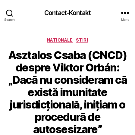
Contact-Kontakt
Search
Menu
Categories
NATIONALE
STIRI
Asztalos Csaba (CNCD)
despre Viktor Orbán:
„Dacă nu consideram că
există imunitate
jurisdicțională, inițiam o
procedură de
autosesizare”