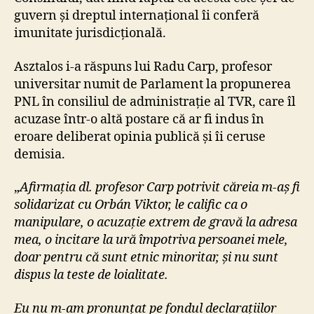
guvern și dreptul internațional îi conferă
imunitate jurisdicțională.
Asztalos i-a răspuns lui Radu Carp, profesor
universitar numit de Parlament la propunerea
PNL în consiliul de administrație al TVR, care îl
acuzase într-o altă postare că ar fi indus în
eroare deliberat opinia publică și îi ceruse
demisia.
„
Afirmația dl. profesor Carp potrivit căreia m-aș fi
solidarizat cu Orbán Viktor, le calific ca o
manipulare, o acuzație extrem de gravă la adresa
mea, o incitare la ură împotriva persoanei mele,
doar pentru că sunt etnic minoritar, și nu sunt
dispus la teste de loialitate.
Eu nu m-am pronunțat pe fondul declarațiilor