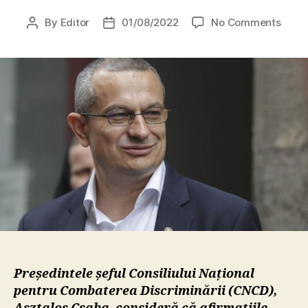
on
By
Editor
01/08/2022
No Comments
Post
Post
Aszta
author
date
Csab
(CNC
desp
Vikto
Orbán
„Dac
nu
cons
că
exist
imuni
jurisd
iniți
o
proc
Președintele șeful Consiliului Național
de
pentru Combaterea Discriminării (CNCD),
autos