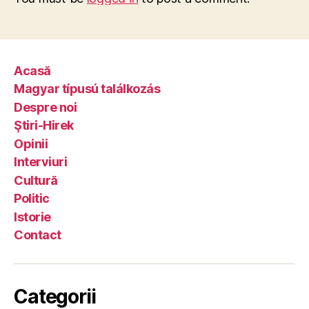
Acasă
Magyar típusú találkozás
Despre noi
Ştiri-Hirek
Opinii
Interviuri
Cultură
Politic
Istorie
Contact
Categorii