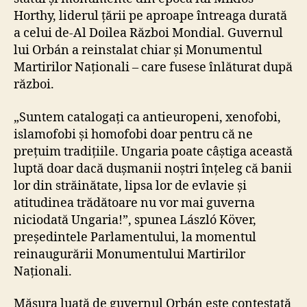
Horthy, liderul țării pe aproape întreaga durată
a celui de-Al Doilea Război Mondial. Guvernul
lui Orbán a reinstalat chiar și Monumentul
Martirilor Naționali – care fusese înlăturat după
război.
„Suntem catalogați ca antieuropeni, xenofobi,
islamofobi și homofobi doar pentru că ne
prețuim tradițiile. Ungaria poate câștiga această
luptă doar dacă dușmanii noștri înțeleg că banii
lor din străinătate, lipsa lor de evlavie și
atitudinea trădătoare nu vor mai guverna
niciodată Ungaria!”, spunea László Köver,
președintele Parlamentului, la momentul
reinaugurării Monumentului Martirilor
Naționali.
Măsura luată de guvernul Orbán este contestată