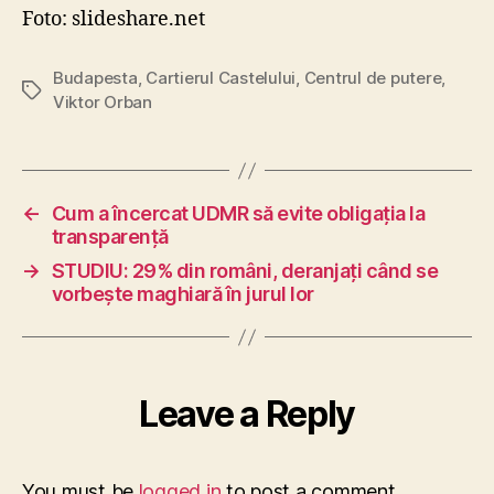
Foto: slideshare.net
Budapesta
,
Cartierul Castelului
,
Centrul de putere
,
Tags
Viktor Orban
←
Cum a încercat UDMR să evite obligația la
transparență
→
STUDIU: 29% din români, deranjați când se
vorbește maghiară în jurul lor
Leave a Reply
You must be
logged in
to post a comment.