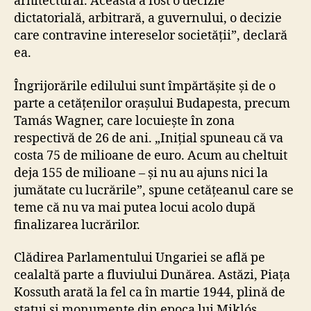
arhitectural. Aceasta a fost o decizie
dictatorială, arbitrară, a guvernului, o decizie
care contravine intereselor societății”, declară
ea.
Îngrijorările edilului sunt împărtășite și de o
parte a cetățenilor orașului Budapesta, precum
Tamás Wagner, care locuiește în zona
respectivă de 26 de ani. „Inițial spuneau că va
costa 75 de milioane de euro. Acum au cheltuit
deja 155 de milioane – și nu au ajuns nici la
jumătate cu lucrările”, spune cetățeanul care se
teme că nu va mai putea locui acolo după
finalizarea lucrărilor.
Clădirea Parlamentului Ungariei se află pe
cealaltă parte a fluviului Dunărea. Astăzi, Piața
Kossuth arată la fel ca în martie 1944, plină de
statui și monumente din epoca lui Miklós