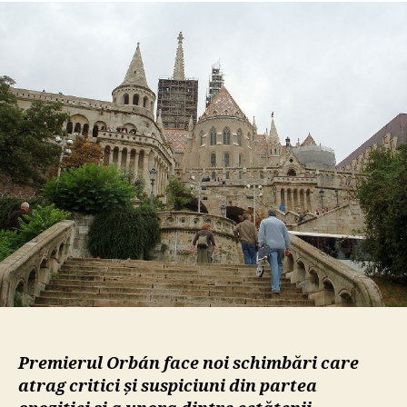
Vikto
Orbá
mută
centr
de
puter
în
Carti
Caste
din
Buda
Premierul Orbán
face noi schimbări care
atrag critici și suspiciuni din partea