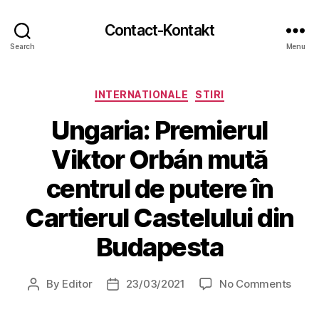
Contact-Kontakt
Search
Menu
Categories
INTERNATIONALE
STIRI
Ungaria: Premierul
Viktor Orbán mută
centrul de putere în
Cartierul Castelului din
Budapesta
on
By
Editor
23/03/2021
No Comments
Post
Post
Ungar
author
date
Premi