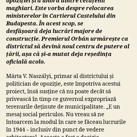
opoziției și a unora dintre cetățenii
maghiari. Este vorba despre relocarea
ministerelor în Cartierul Castelului din
Budapesta
. În acest scop, se
desfășoară
deja lucrări majore de
construcție. Premierul Orbán
urmărește ca
districtul să devină noul centru de putere al
țării, așa că și-a mutat deja reședința
oficială a
colo.
Márta V. Naszályi, primar al districtului și
politician de opoziție, este împotriva acestui
proiect, însă susține că nu poate decât să
privească în timp ce guvernul expropriază
terenurile deținute de municipalitate. „E un
mesaj social periculos. Nu vreau să ne
întoarcem la modul în care se făceau lucrurile
în 1944 – inclusiv din punct de vedere