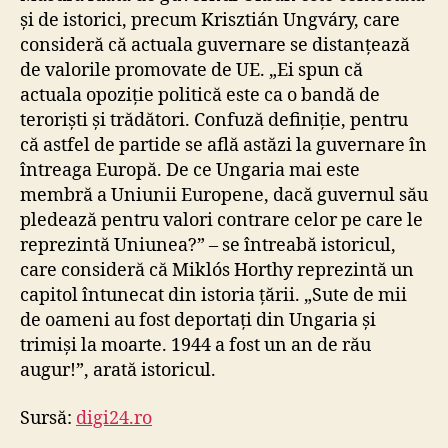
și de istorici, precum Krisztián Ungváry, care
consideră că actuala guvernare se distanțează
de valorile promovate de UE. „Ei spun că
actuala opoziție politică este ca o bandă de
teroriști și trădători. Confuză definiție, pentru
că astfel de partide se află astăzi la guvernare în
întreaga Europă. De ce Ungaria mai este
membră a Uniunii Europene, dacă guvernul său
pledează pentru valori contrare celor pe care le
reprezintă Uniunea?” – se întreabă istoricul,
care consideră că Miklós Horthy reprezintă un
capitol întunecat din istoria țării. „Sute de mii
de oameni au fost deportați din Ungaria și
trimiși la moarte. 1944 a fost un an de rău
augur!”, arată istoricul.
Sursă:
digi24.ro