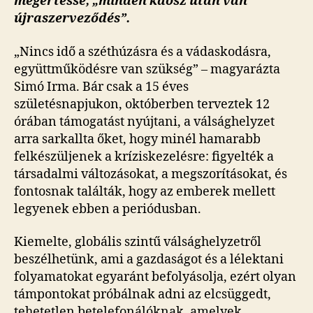
megértesse, „minden káosz után van
újraszerveződés”.
„Nincs idő a széthúzásra és a vádaskodásra,
együttműködésre van szükség” – magyarázta
Simó Irma. Bár csak a 15 éves
születésnapjukon, októberben terveztek 12
órában támogatást nyújtani, a válsághelyzet
arra sarkallta őket, hogy minél hamarabb
felkészüljenek a kríziskezelésre: figyelték a
társadalmi változásokat, a megszorításokat, és
fontosnak találták, hogy az emberek mellett
legyenek ebben a periódusban.
Kiemelte, globális szintű válsághelyzetről
beszélhetünk, ami a gazdaságot és a lélektani
folyamatokat egyaránt befolyásolja, ezért olyan
támpontokat próbálnak adni az elcsüggedt,
tehetetlen betelefonálóknak, amelyek