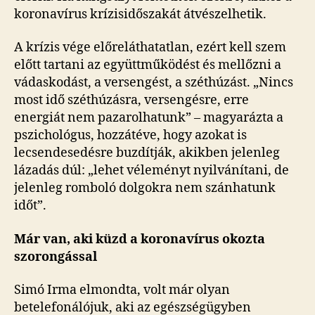
koronavírus krízisidőszakát átvészelhetik.
A krízis vége előreláthatatlan, ezért kell szem
előtt tartani az együttműködést és mellőzni a
vádaskodást, a versengést, a széthúzást. „Nincs
most idő széthúzásra, versengésre, erre
energiát nem pazarolhatunk” – magyarázta a
pszichológus, hozzátéve, hogy azokat is
lecsendesedésre buzdítják, akikben jelenleg
lázadás dúl: „lehet véleményt nyilvánítani, de
jelenleg romboló dolgokra nem szánhatunk
időt”.
Már van, aki küzd a koronavírus okozta
szorongással
Simó Irma elmondta, volt már olyan
betelefonálójuk, aki az egészségügyben