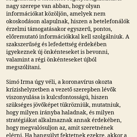
nagy szerepe van abban, hogy olyan
információkat közöljön, amelyek nem
okoskodáson alapulnak, hiszen a betelefonálók
érzelmi támogatásakor egyszerű, pontos,
előremutató információkkal kell szolgálniuk. A
szakszerűség és lefedettség érdekében
igyekeznek új önkénteseket is bevonni,
valamint a régi önkénteseket újból
megszólítani.
Simó Irma úgy véli, a koronavírus okozta
krízishelyzetben a vezető szerepben lévők
viszonyulása is kulcsfontosságú, hiszen
szükséges jövőképet tükrözniük, mutatniuk,
hogy milyen irányba haladnak, és milyen
stratégiákat alkalmaznak annak érdekében,
hogy megvalósuljon az, amit szeretnének
elérni. Ha hangsúlyt fektetnek ezekre, akkor a