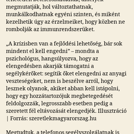
megmutatják, hol változtathatnak,
munkálkodhatnak egyéni szinten, és miként
kezelhetik úgy az érzelmeiket, hogy közben ne
rombolják az immunrendszerüket.
„A krízisben van a fejlődési lehetőség, bár sok
mindent el kell engedni” – mondta a
pszichológus, hangsúlyozva, hogy az
elengedésben akarják támogatni a
segélykérőket: segítik őket elengedni az anyagi
veszteségeket, nem is beszélve arról, hogy
lesznek olyanok, akiket abban kell istápolni,
hogy egy hozzátartozójuk megbetegedését
feldolgozzák, legrosszabb esetben pedig a
szeretett fél eltávozását elengedjék. Illusztráció
| Forrás: szeretlekmagyarorszag.hu
Megtudtuk, a telefonos segélyszolgálatnak is