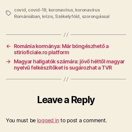
covid
,
covid-19
,
koronavírus
,
koronavírus
Tags
Romániában
,
krízis
,
Székelyföld
,
szorongással
←
Románia kormánya: Már böngészhető a
stirioficiale.ro platform
→
Magyar hallgatók számára: jövő héttől magyar
nyelvű felkészítőket is sugározhat a TVR
Leave a Reply
You must be
logged in
to post a comment.