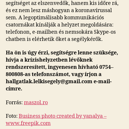
segítséget az elszenvedők, hanem kis időre rá,
és ez nem lesz máshogyan a koronavírussal
sem. A legoptimálisabb kommunikációs
csatornákat kínálják a helyzet megoldására:
telefonon, e-mailben és nemsokára Skype-os
chatben is elérhetik őket a segélykérők.
Ha ön is úgy érzi, segítségre lenne szüksége,
hívja a krízishelyzetben lévőknek
rendszeresített, ingyenesen hívható 0754–
800808-as telefonszámot, vagy írjon a
hallgatlak.lelkisegely@gmail.com e-mail-
címre.
Forrás:
maszol.ro
Foto:
Business photo created by yanalya –
www.freepik.com