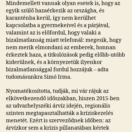
Mindemellett vannak olyan esetek is, hogy az
egyik szülő hazaérkezik az országba, és
karanténba kerül, így nem kerülhet
kapcsolatba a gyermekeivel és a párjával,
valamint az is előfordul, hogy valaki a
bizalmatlanság miatt telefonál: megesik, hogy
nem merik elmondani az emberek, honnan
érkeztek haza, a titkolózások pedig előbb-utóbb
kiderülnek, és a környezetük ilyenkor
bizalmatlansággal fordul hozzájuk – adta
tudomásunkra Simó Irma.
Nyomatékosította, tudják, mi vár rájuk az
elkövetkezendő időszakban, hiszen 2015-ben
az udvarhelyszéki árvíz idején, regionális
szinten megtapasztalhatták a kríziskezelés
menetét. Ezért is szerveződnek időben: az
árvízkor sem a krízis pillanatában kértek