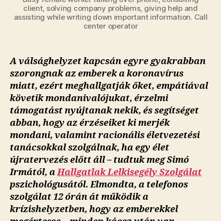
client, solving company problems, giving help and
assisting while writing down important information. Call
center operator
A válsághelyzet kapcsán egyre gyakrabban
szorongnak az emberek a koronavírus
miatt, ezért meghallgatják őket, empátiával
követik mondanivalójukat, érzelmi
támogatást nyújtanak nekik, és segítséget
abban, hogy az érzéseiket ki merjék
mondani, valamint racionális életvezetési
tanácsokkal szolgálnak, ha egy élet
újratervezés előtt áll – tudtuk meg Simó
Irmától, a
Hallgatlak Lelkisegély Szolgálat
pszichológusától. Elmondta, a telefonos
szolgálat 12 órán át működik a
krízishelyzetben, hogy az emberekkel