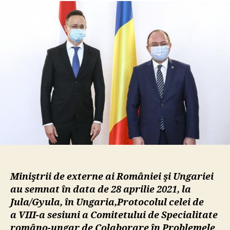
Proto
româ
unga
de
colab
în
prob
minor
naţio
semn
la
Gyul
în
aprili
Miniştrii de externe ai României şi Ungariei
au semnat în data de
28 aprilie 2021, la
Jula/Gyula, în Ungaria,
Protocolul celei de
a VIII
-a sesiuni a Comitetului de Specialitate
româno-ungar de Colaborare în Problemele