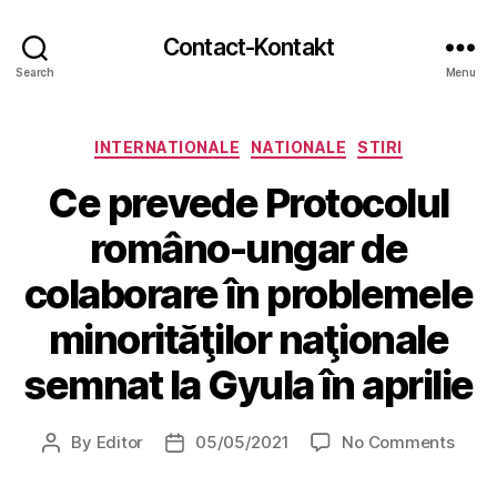
Contact-Kontakt
Search
Menu
Categories
INTERNATIONALE
NATIONALE
STIRI
Ce prevede Protocolul
româno-ungar de
colaborare în problemele
minorităţilor naţionale
semnat la Gyula în aprilie
on
By
Editor
05/05/2021
No Comments
Post
Post
Ce
author
date
prev