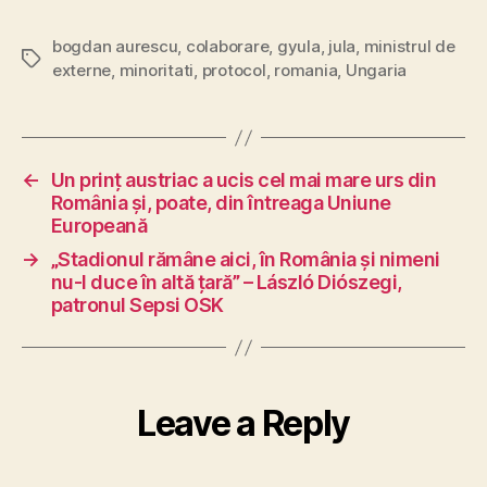
bogdan aurescu
,
colaborare
,
gyula
,
jula
,
ministrul de
Tags
externe
,
minoritati
,
protocol
,
romania
,
Ungaria
←
Un prinț austriac a ucis cel mai mare urs din
România și, poate, din întreaga Uniune
Europeană
→
„Stadionul rămâne aici, în România și nimeni
nu-l duce în altă țară” – László Diószegi,
patronul Sepsi OSK
Leave a Reply