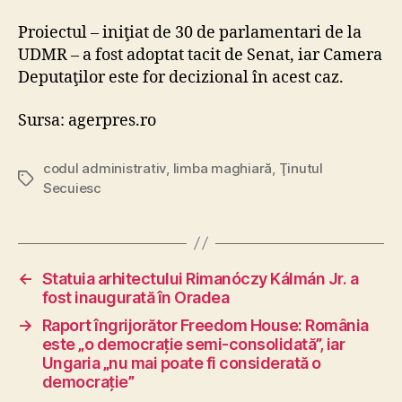
Proiectul – iniţiat de 30 de parlamentari de la
UDMR – a fost adoptat tacit de Senat, iar Camera
Deputaţilor este for decizional în acest caz.
Sursa: agerpres.ro
codul administrativ
,
limba maghiară
,
Ţinutul
Tags
Secuiesc
←
Statuia arhitectului Rimanóczy Kálmán Jr. a
fost inaugurată în Oradea
→
Raport îngrijorător Freedom House: România
este „o democrație semi-consolidată”, iar
Ungaria „nu mai poate fi considerată o
democrație”