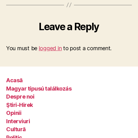
Leave a Reply
You must be
logged in
to post a comment.
Acasă
Magyar típusú találkozás
Despre noi
Ştiri-Hirek
Opinii
Interviuri
Cultură
Politic