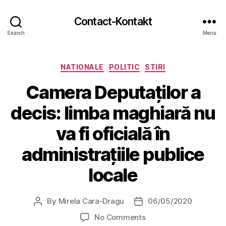
Contact-Kontakt
Search
Menu
Categories
NATIONALE
POLITIC
STIRI
Camera Deputaților a
decis: limba maghiară nu
va fi oficială în
administrațiile publice
locale
By
Mirela Cara-Dragu
06/05/2020
Post
Post
author
date
on
No Comments