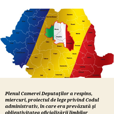
Camera
Deputaților
a
decis:
limba
maghiară
nu
va
fi
oficială
în
administrațiile
publice
locale
Plenul Camerei Deputaţilor a respins,
miercuri, proiectul de lege privind Codul
administrativ, în care era prevăzută şi
obligativitatea oficializării limbilor