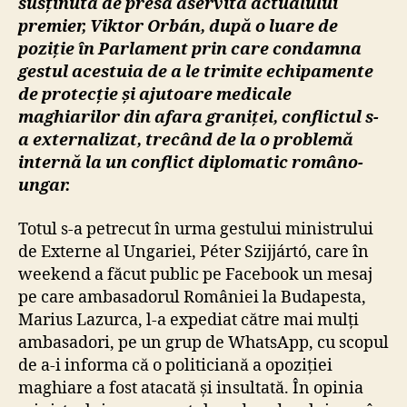
susținută de presa aservită actualului
premier, Viktor Orbán, după o luare de
poziție în Parlament prin care condamna
gestul acestuia de a le trimite echipamente
de protecție și ajutoare medicale
maghiarilor din afara graniței, conflictul s-
a externalizat, trecând de la o problemă
internă la un conflict diplomatic româno-
ungar.
Totul s-a petrecut în urma gestului ministrului
de Externe al Ungariei, Péter Szijjártó, care în
weekend a făcut public pe Facebook un mesaj
pe care ambasadorul României la Budapesta,
Marius Lazurca, l-a expediat către mai mulți
ambasadori, pe un grup de WhatsApp, cu scopul
de a-i informa că o politiciană a opoziției
maghiare a fost atacată și insultată. În opinia