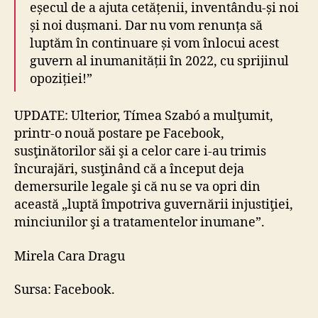
eșecul de a ajuta cetățenii, inventându-și noi
și noi dușmani. Dar nu vom renunța să
luptăm în continuare și vom înlocui acest
guvern al inumanității în 2022, cu sprijinul
opoziției!”
UPDATE: Ulterior, Tímea Szabó a mulţumit,
printr-o nouă postare pe Facebook,
susţinătorilor săi şi a celor care i-au trimis
încurajări, susţinând că a început deja
demersurile legale şi că nu se va opri din
această „luptă împotriva guvernării injustiţiei,
minciunilor şi a tratamentelor inumane”.
Mirela Cara Dragu
Sursa: Facebook.