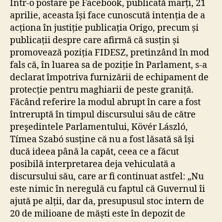
Într-o postare pe Facebook, publicată marți, 21
aprilie, aceasta își face cunoscută intenția de a
acționa în justiție publicația Origo, precum și
publicații despre care afirmă că susțin și
promovează poziția FIDESZ, pretinzând în mod
fals că, în luarea sa de poziție în Parlament, s-a
declarat împotriva furnizării de echipament de
protecție pentru maghiarii de peste graniță.
Făcând referire la modul abrupt în care a fost
întreruptă în timpul discursului său de către
preşedintele Parlamentului, Kövér László,
Tímea Szabó susține că nu a fost lăsată să își
ducă ideea până la capăt, ceea ce a făcut
posibilă interpretarea deja vehiculată a
discursului său, care ar fi continuat astfel: „Nu
este nimic în neregulă cu faptul că Guvernul îi
ajută pe alții, dar da, presupusul stoc intern de
20 de milioane de măști este în depozit de