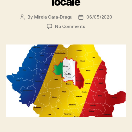
locale
By
Mirela Cara-Dragu
06/05/2020
Post
Post
author
date
on
No Comments
Camera
Deputaților
a
decis:
limba
maghiară
nu
va
fi
oficială
în
administrațiile
publice
locale