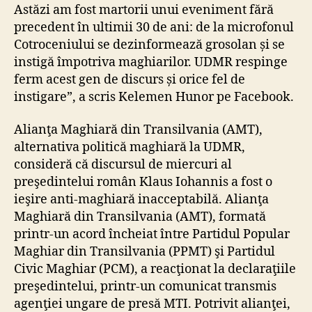
Astăzi am fost martorii unui eveniment fără
precedent în ultimii 30 de ani: de la microfonul
Cotroceniului se dezinformează grosolan și se
instigă împotriva maghiarilor. UDMR respinge
ferm acest gen de discurs și orice fel de
instigare”, a scris Kelemen Hunor pe Facebook.
Alianţa Maghiară din Transilvania (AMT),
alternativa politică maghiară la UDMR,
consideră că discursul de miercuri al
preşedintelui român Klaus Iohannis a fost o
ieşire anti-maghiară inacceptabilă. Alianţa
Maghiară din Transilvania (AMT), formată
printr-un acord încheiat între Partidul Popular
Maghiar din Transilvania (PPMT) şi Partidul
Civic Maghiar (PCM), a reacţionat la declaraţiile
preşedintelui, printr-un comunicat transmis
agenţiei ungare de presă MTI. Potrivit alianţei,