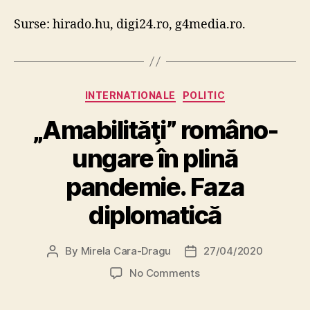
Surse: hirado.hu, digi24.ro, g4media.ro.
Categories
INTERNATIONALE
POLITIC
„Amabilităţi” româno-
ungare în plină
pandemie. Faza
diplomatică
By
Mirela Cara-Dragu
27/04/2020
Post
Post
author
date
on
No Comments
„Amabilităţi”
româno-