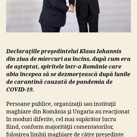
şi
furie
Declaraţiile preşedintelui Klaus Iohannis
din ziua de miercuri au încins, după cum era
de aşteptat, spiritele într-o Românie care
abia începea să se dezmorţească după lunile
de carantină cauzată de pandemia de
COVID-19.
Persoane publice, organizaţii sau instituţii
maghiare din România şi Ungaria au reacţionat
în moduri diferite, cel mai supărător lucru
fiind, conform majorităţii comentatorilor,
folosirea limbii maghiare de către preşedinte