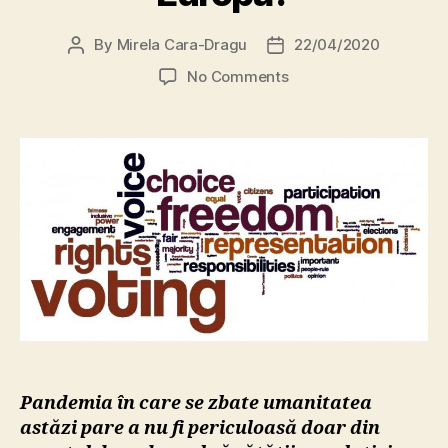
By
Mirela Cara-Dragu
22/04/2020
Post
Post
author
date
on
No Comments
Democraţie
în
pandemie:
scrisoare
deschisă
semnată
de
peste
50
de
personalităţi
europene.
Este
situaţia
Pandemia în care se zbate umanitatea
din
astăzi pare a nu fi periculoasă doar din
Ungaria