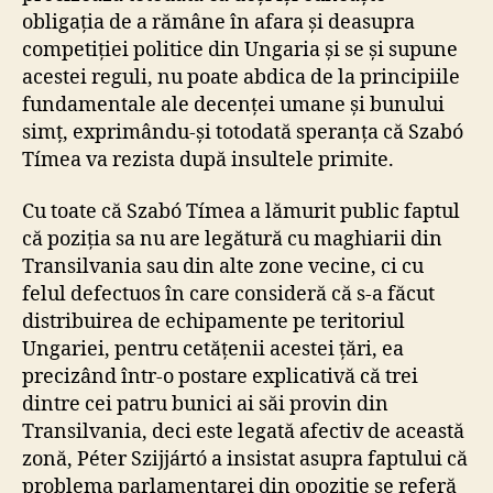
obligația de a rămâne în afara și deasupra
competiției politice din Ungaria și se și supune
acestei reguli, nu poate abdica de la principiile
fundamentale ale decenței umane și bunului
simț, exprimându-și totodată speranța că Szabó
Tímea va rezista după insultele primite.
Cu toate că Szabó Tímea a lămurit public faptul
că poziția sa nu are legătură cu maghiarii din
Transilvania sau din alte zone vecine, ci cu
felul defectuos în care consideră că s-a făcut
distribuirea de echipamente pe teritoriul
Ungariei, pentru cetățenii acestei țări, ea
precizând într-o postare explicativă că trei
dintre cei patru bunici ai săi provin din
Transilvania, deci este legată afectiv de această
zonă, Péter Szijjártó a insistat asupra faptului că
problema parlamentarei din opoziție se referă