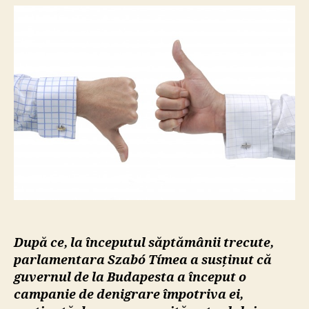
ungare
în
plină
pandemie.
Faza
diplomatică
După ce, la începutul săptămânii trecute,
parlamentara Szabó Tímea a susținut că
guvernul de la Budapesta a început o
campanie de denigrare împotriva ei,