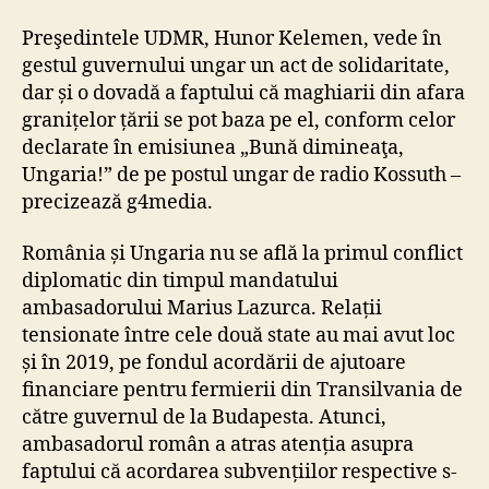
Preşedintele UDMR, Hunor Kelemen, vede în
gestul guvernului ungar un act de solidaritate,
dar și o dovadă a faptului că maghiarii din afara
granițelor țării se pot baza pe el, conform celor
declarate în emisiunea „Bună dimineaţa,
Ungaria!” de pe postul ungar de radio Kossuth –
precizează g4media.
România și Ungaria nu se află la primul conflict
diplomatic din timpul mandatului
ambasadorului Marius Lazurca. Relații
tensionate între cele două state au mai avut loc
și în 2019, pe fondul acordării de ajutoare
financiare pentru fermierii din Transilvania de
către guvernul de la Budapesta. Atunci,
ambasadorul român a atras atenția asupra
faptului că acordarea subvențiilor respective s-