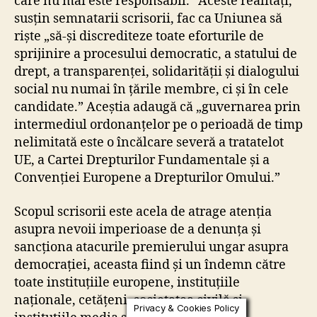
care nu mai este responsabil.” Aceste realități,
susțin semnatarii scrisorii, fac ca Uniunea să
riște „să-și discrediteze toate eforturile de
sprijinire a procesului democratic, a statului de
drept, a transparenței, solidarității și dialogului
social nu numai în țările membre, ci și în cele
candidate.” Aceștia adaugă că „guvernarea prin
intermediul ordonanțelor pe o perioadă de timp
nelimitată este o încălcare severă a tratatelot
UE, a Cartei Drepturilor Fundamentale și a
Convenției Europene a Drepturilor Omului.”
Scopul scrisorii este acela de atrage atenția
asupra nevoii imperioase de a denunța și
sancționa atacurile premierului ungar asupra
democrației, aceasta fiind și un îndemn către
toate instituțiile europene, instituțiile
naționale, cetățeni, societatea civilă și
Privacy & Cookies Policy