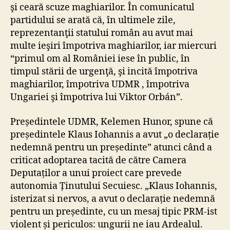
şi ceară scuze maghiarilor. În comunicatul
partidului se arată că, în ultimele zile,
reprezentanţii statului român au avut mai
multe ieşiri împotriva maghiarilor, iar miercuri
“primul om al României iese în public, în
timpul stării de urgenţă, şi incită împotriva
maghiarilor, împotriva UDMR , împotriva
Ungariei şi împotriva lui Viktor Orbán”.
Președintele UDMR, Kelemen Hunor, spune că
președintele Klaus Iohannis a avut „o declarație
nedemnă pentru un președinte” atunci când a
criticat adoptarea tacită de către Camera
Deputaților a unui proiect care prevede
autonomia Ținutului Secuiesc. „Klaus Iohannis,
isterizat si nervos, a avut o declarație nedemnă
pentru un președinte, cu un mesaj tipic PRM-ist
violent și periculos: ungurii ne iau Ardealul.