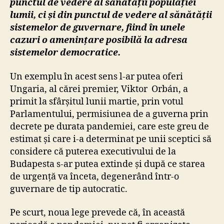
un
punctul de vedere al sănătății populației
precedent
lumii, ci și din punctul de vedere al sănătății
periculos
sistemelor de guvernare, fiind în unele
pentru
cazuri o amenințare posibilă la adresa
statele
sistemelor democratice.
din
Europa?
Un exemplu în acest sens l-ar putea oferi
Ungaria, al cărei premier, Viktor Orbán, a
primit la sfârșitul lunii martie, prin votul
Parlamentului, permisiunea de a guverna prin
decrete pe durata pandemiei, care este greu de
estimat și care i-a determinat pe unii sceptici să
considere că puterea executivului de la
Budapesta s-ar putea extinde și după ce starea
de urgență va înceta, degenerând într-o
guvernare de tip autocratic.
Pe scurt, noua lege prevede că, în această