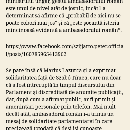
ministrului ungar, gestul amdasadorului român
este unul de nivel atât de josnic, încât l-a
determinat să afirme că „probabil de aici nu se
poate coborî mai jos” și că „este șocantă isteria
mincinoasă evidentă a ambasadorului român”.
https://www.facebook.com/szijjarto.peter.officia
l/posts/160785965413962
Se pare însă că Marius Lazurca și-a exprimat
solidaritatea față de Szabó Tímea, care nu doar
că a fost întreruptă în timpul discursului din
Parlament și discreditată de anumite publicații,
dar, după cum a afirmat public, ar fi primit și
amenințări personale prin telefon. Mai mult
decât atât, ambasadorul român i-a trimis un
mesaj de solidaritate parlamentarei în care
precizează totodată că deși își cunoaște