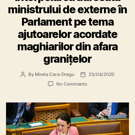
ministrului de externe în
Parlament pe tema
ajutoarelor acordate
maghiarilor din afara
granițelor
By
Mirela Cara-Dragu
23/04/2020
Post
Post
author
date
on
No Comments
UPDATE.
Scandal
politic
în
Ungaria
după
interpelarea