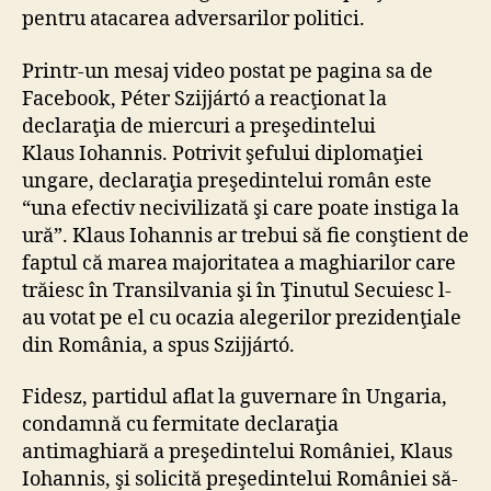
pentru atacarea adversarilor politici.
Printr-un mesaj video postat pe pagina sa de
Facebook, Péter Szijjártó a reacţionat la
declaraţia de miercuri a preşedintelui
Klaus Iohannis. Potrivit şefului diplomaţiei
ungare, declaraţia preşedintelui român este
“una efectiv necivilizată şi care poate instiga la
ură”. Klaus Iohannis ar trebui să fie conştient de
faptul că marea majoritatea a maghiarilor care
trăiesc în Transilvania şi în Ţinutul Secuiesc l-
au votat pe el cu ocazia alegerilor prezidenţiale
din România, a spus Szijjártó.
Fidesz, partidul aflat la guvernare în Ungaria,
condamnă cu fermitate declaraţia
antimaghiară a preşedintelui României, Klaus
Iohannis, şi solicită preşedintelui României să-