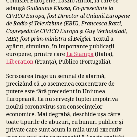
Comisiei Europene, László Andor, la care se
adaugă
Guillaume Klossa, Co-presedinte la
CIVICO Europa, fost Director al Uniunii Europene
de Radio și Televiziune (EBU)
,
Francesca Ratti,
Copreședinte CIVICO Europa
și
Guy Verhofstadt,
MEP, fost prim-ministru al Belgiei.
Textul a
apărut, simultan, în importante publicaţii
europene, printre care
La Stampa
(Italia),
Liberation
(Franța), Publico (Portugalia).
Scrisoarea trage un semnal de alarmă,
precizând că „o asemenea concentrare de
putere este fără precedent în Uniunea
Europeană. Ea nu servește luptei impotriva
noului coronavirus sau consecințelor
economice. Mai degrabă, deschide ușa către
toate tipurile de abuzuri, cu bunuri publice și
private care sunt acum la mila unui executiv