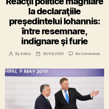
Reacţii politice maghiare
la declaraţiile
preşedintelui Iohannis:
între resemnare,
indignare şi furie
on
By
Editor
30/04/2020
No Comments
Post
Post
Reacţ
author
date
polit
magh
la
decla
preşe
Iohan
între
rese
indig