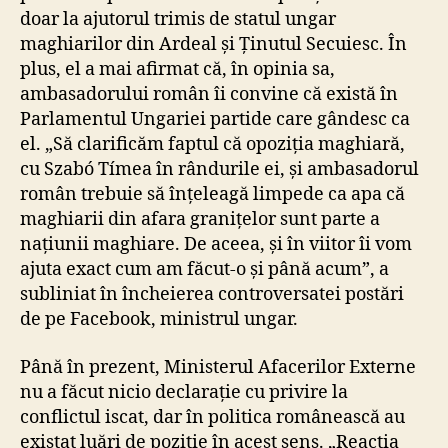
doar la ajutorul trimis de statul ungar
maghiarilor din Ardeal și Ținutul Secuiesc. În
plus, el a mai afirmat că, în opinia sa,
ambasadorului român îi convine că există în
Parlamentul Ungariei partide care gândesc ca
el. „Să clarificăm faptul că opoziția maghiară,
cu Szabó Tímea în rândurile ei, și ambasadorul
român trebuie să înțeleagă limpede ca apa că
maghiarii din afara granițelor sunt parte a
națiunii maghiare. De aceea, și în viitor îi vom
ajuta exact cum am făcut-o și până acum”, a
subliniat în încheierea controversatei postări
de pe Facebook, ministrul ungar.
Până în prezent, Ministerul Afacerilor Externe
nu a făcut nicio declarație cu privire la
conflictul iscat, dar în politica românească au
existat luări de poziție în acest sens. „Reacția