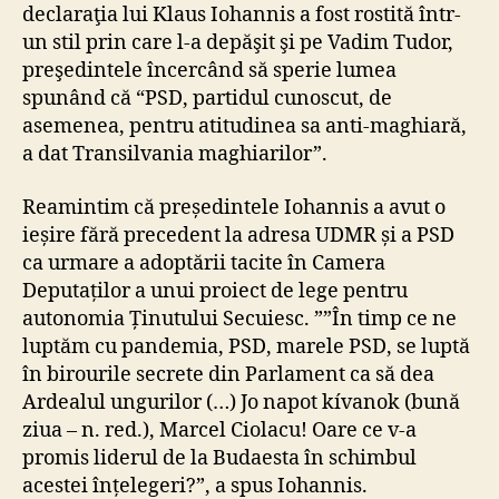
declaraţia lui Klaus Iohannis a fost rostită într-
un stil prin care l-a depăşit şi pe Vadim Tudor,
preşedintele încercând să sperie lumea
spunând că “PSD, partidul cunoscut, de
asemenea, pentru atitudinea sa anti-maghiară,
a dat Transilvania maghiarilor”.
Reamintim că președintele Iohannis a avut o
ieșire fără precedent la adresa UDMR și a PSD
ca urmare a adoptării tacite în Camera
Deputaților a unui proiect de lege pentru
autonomia Ținutului Secuiesc. ””În timp ce ne
luptăm cu pandemia, PSD, marele PSD, se luptă
în birourile secrete din Parlament ca să dea
Ardealul ungurilor (…) Jo napot kívanok (bună
ziua – n. red.), Marcel Ciolacu! Oare ce v-a
promis liderul de la Budaesta în schimbul
acestei înțelegeri?”, a spus Iohannis.