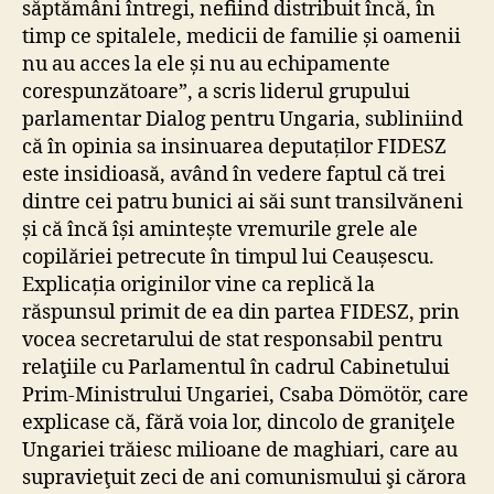
săptămâni întregi, nefiind distribuit încă, în
timp ce spitalele, medicii de familie și oamenii
nu au acces la ele și nu au echipamente
corespunzătoare”, a scris liderul grupului
parlamentar Dialog pentru Ungaria, subliniind
că în opinia sa insinuarea deputaților FIDESZ
este insidioasă, având în vedere faptul că trei
dintre cei patru bunici ai săi sunt transilvăneni
și că încă își amintește vremurile grele ale
copilăriei petrecute în timpul lui Ceaușescu.
Explicația originilor vine ca replică la
răspunsul primit de ea din partea FIDESZ, prin
vocea secretarului de stat responsabil pentru
relaţiile cu Parlamentul în cadrul Cabinetului
Prim-Ministrului Ungariei, Csaba Dömötör, care
explicase că, fără voia lor, dincolo de graniţele
Ungariei trăiesc milioane de maghiari, care au
supravieţuit zeci de ani comunismului şi cărora