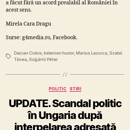
a făcut fără un acord prealabil al României în
acest sens.
Mirela Cara Dragu
Surse: g4media.ro, Facebook.
Dacian Ciolos
,
kelemen hunor
,
Marius Lazurca
,
Szabó
Tags
Tímea
,
Szijjártó Péter
Categories
POLITIC
STIRI
UPDATE. Scandal politic
în Ungaria după
interpelarea adresată