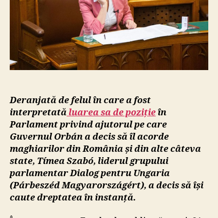
adresată
ministrului
de
externe
în
Parlament
pe
tema
ajutoarelor
acordate
Deranjată de felul în care a fost
maghiarilor
interpretată
luarea sa de poziție
în
din
Parlament privind ajutorul pe care
afara
Guvernul Orbán a decis să îl acorde
granițelor
maghiarilor din România și din alte câteva
state, Tímea Szabó, liderul grupului
parlamentar Dialog pentru Ungaria
(Párbeszéd Magyarországért), a decis să își
caute dreptatea în instanță.