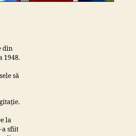
e din
a 1948.
sele să
itație.
De la
a sfiit