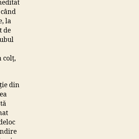
meditat
i când
, la
t de
lubul
 colț,
ție din
rea
tă
nat
 deloc
ândire