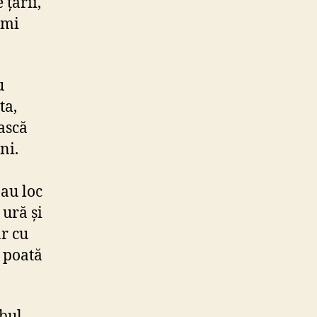
 țării,
-mi
u
ta,
ească
ni.
 au loc
 ură și
ar cu
i poată
ubul