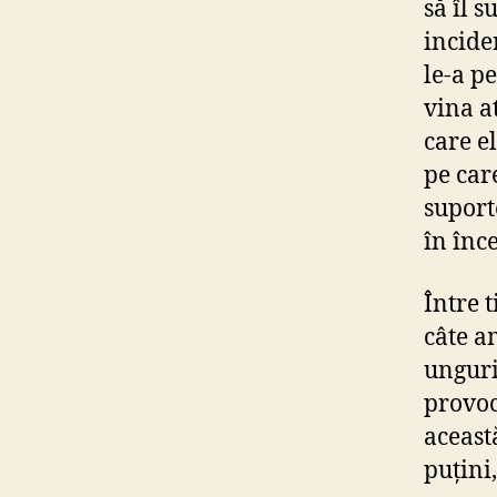
să îl s
incide
le-a p
vina a
care el
pe car
suporte
în înc
Între 
câte a
unguri
provoc
această
puțini