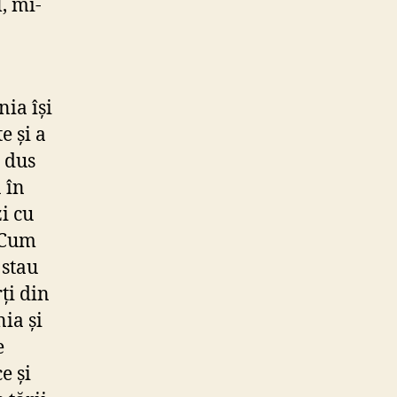
l, mi-
ia își
e și a
i dus
 în
zi cu
 Cum
 stau
ți din
ia și
e
e și