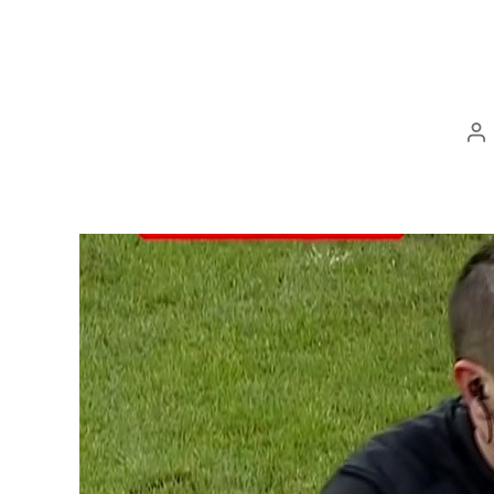
Po
au