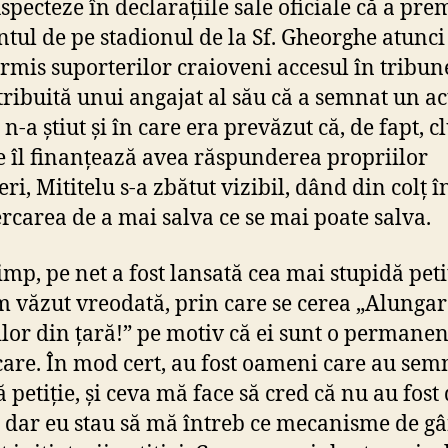
uspecteze în declarațiile sale oficiale că a pre
ntul de pe stadionul de la Sf. Gheorghe atunc
ermis suporterilor craioveni accesul în tribune
tribuită unui angajat al său că a semnat un ac
 n-a știut și în care era prevăzut că, de fapt, c
e îl finanțează avea răspunderea propriilor
ri, Mititelu s-a zbătut vizibil, dând din colț în
ercarea de a mai salva ce se mai poate salva.
timp, pe net a fost lansată cea mai stupidă peti
m văzut vreodată, prin care se cerea „Alunga
lor din țară!” pe motiv că ei sunt o permanen
are. În mod cert, au fost oameni care au sem
 petiție, și ceva mă face să cred că nu au fost
, dar eu stau să mă întreb ce mecanisme de g