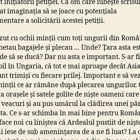
 inițiatorii petiției. Ca om care iubește scrisu
at imaginația să se joace cu potențiala
entare a solicitării acestei petiții.
ut cu ochii minții cum toți ungurii din Român
etau bagajele și plecau … Unde? Țara asta est
nde să se ducă? Dar nu asta e important. S-ar f
il în Ungaria, că tot e mai aproape decât Asia
nt trimiși cu fiecare prilej. Important e să ve
minții ce ar rămâne după plecarea ungurilor.
ta orașele și satele golite de niște oameni care
e veacuri și au pus umărul la clădirea unei păr
sta. Ce s-ar schimba în mai bine pentru Român
face noi cu liniștea că Ardealul pustiit de nișt
 iese de sub amenințarea de a ne fi luat? La c