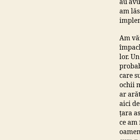
au avut
am lăs
implem
Am văz
împach
lor. U
probab
care su
ochii 
ar ară
aici d
țara a
ce am 
oameni