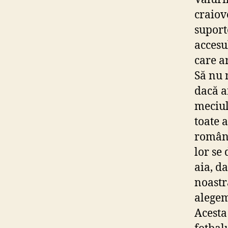
craiov
suport
accesu
care a
Să nu 
dacă a
meciul
toate a
români
lor se
aia, d
noastr
alegem
Acesta