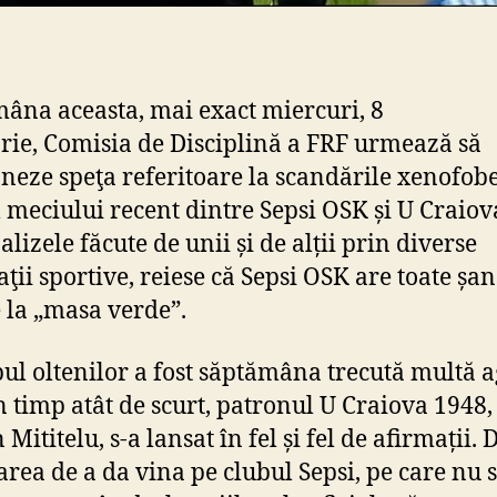
âna aceasta, mai exact miercuri, 8
rie, Comisia de Disciplină a FRF urmează să
oneze speţa referitoare la scandările xenofob
 meciului recent dintre Sepsi OSK și U Craiov
lizele făcute de unii și de alții prin diverse
aţii sportive, reiese că Sepsi OSK are toate șan
e la „masa verde”.
bul oltenilor a fost săptămâna trecută multă ag
n timp atât de scurt, patronul U Craiova 1948,
Mititelu, s-a lansat în fel și fel de afirmații. 
rea de a da vina pe clubul Sepsi, pe care nu s-