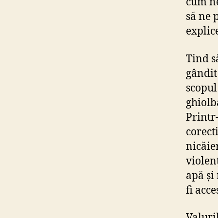
cum ne 
să ne 
explic
Tind să
gândit
scopul 
ghiolb
Printr
corect
nicăier
violenț
apă și
fi acc
Valuri