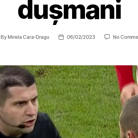
dușmani
By
Mirela Cara-Dragu
06/02/2023
No Comme
st
Post
thor
date