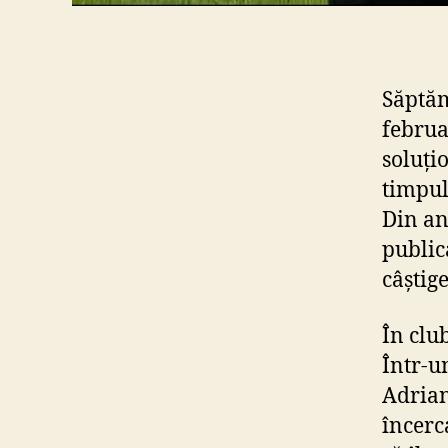
Săptăm
februa
soluți
timpul
Din ana
public
câștig
În clu
Într-u
Adrian 
încerca