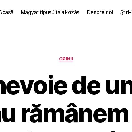
Acasă
Magyar típusú találkozás
Despre noi
Ştiri
Categories
OPINII
evoie de un
nu rămânem 