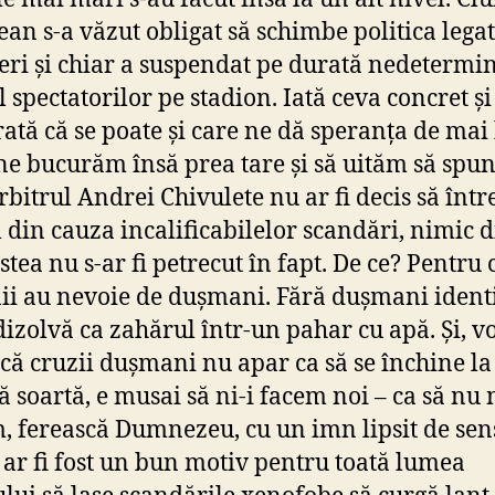
ean s-a văzut obligat să schimbe politica lega
eri și chiar a suspendat pe durată nedetermi
l spectatorilor pe stadion. Iată ceva concret ș
rată că se poate și care ne dă speranța de mai
ne bucurăm însă prea tare și să uităm să spu
rbitrul Andrei Chivulete nu ar fi decis să înt
 din cauza incalificabilelor scandări, nimic 
stea nu s-ar fi petrecut în fapt. De ce? Pentru 
i au nevoie de dușmani. Fără dușmani ident
 dizolvă ca zahărul într-un pahar cu apă. Și, v
acă cruzii dușmani nu apar ca să se închine l
ă soartă, e musai să ni-i facem noi – ca să nu 
, ferească Dumnezeu, cu un imn lipsit de sen
 ar fi fost un bun motiv pentru toată lumea