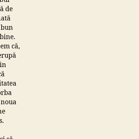
tă de
nată
i bun
 bine.
nem că,
rerupă
din
că
itatea
orba
a noua
ne
s.