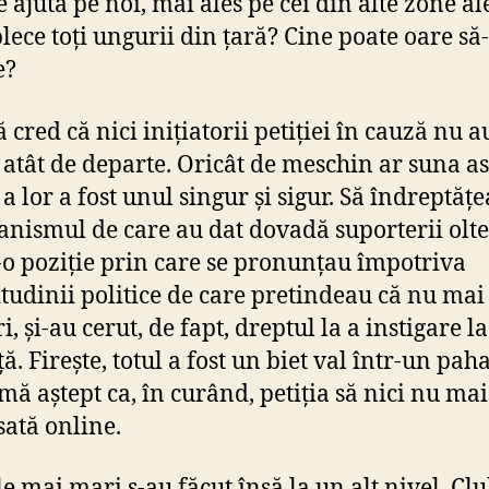
ajută pe noi, mai ales pe cei din alte zone ale
plece toți ungurii din țară? Cine poate oare să
e?
 cred că nici inițiatorii petiției în cauză nu a
 atât de departe. Oricât de meschin ar suna as
a lor a fost unul singur și sigur. Să îndreptăț
anismul de care au dat dovadă suporterii olte
-o poziție prin care se pronunțau împotriva
itudinii politice de care pretindeau că nu mai
i, și-au cerut, de fapt, dreptul la a instigare la
ă. Firește, totul a fost un biet val într-un pah
 mă aștept ca, în curând, petiția să nici nu ma
esată online.
le mai mari s-au făcut însă la un alt nivel. Cl