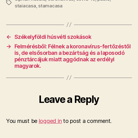
Tags
staiacasa
,
stamacasa
←
Székelyföldi húsvéti szokások
→
Felmérésből: Félnek a koronavírus-fertőzéstől
is, de elsősorban a bezártság és a laposodó
pénztárcájuk miatt aggódnak az erdélyi
magyarok.
Leave a Reply
You must be
logged in
to post a comment.