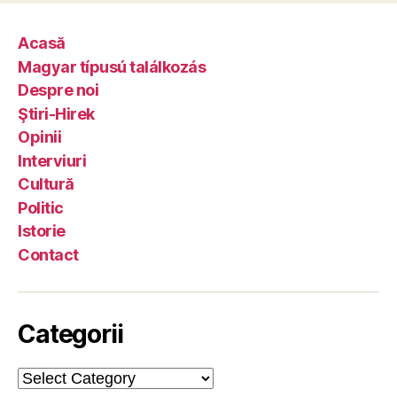
Acasă
Magyar típusú találkozás
Despre noi
Ştiri-Hirek
Opinii
Interviuri
Cultură
Politic
Istorie
Contact
Categorii
Categorii