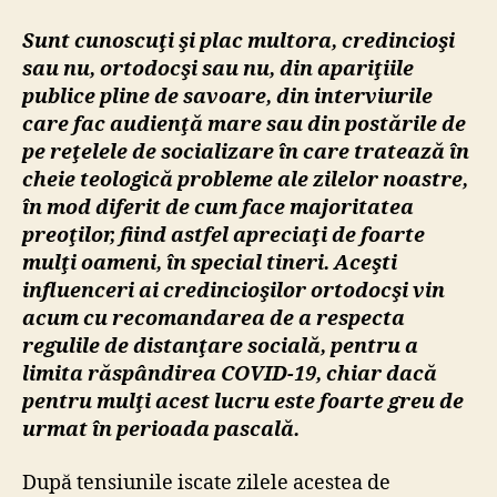
Paşti:
Sunt cunoscuţi şi plac multora, credincioşi
„sfin
sau nu, ortodocşi sau nu, din apariţiile
timpu
publice pline de savoare, din interviurile
în
rugă
care fac audienţă mare sau din postările de
la
pe reţelele de socializare în care tratează în
casel
cheie teologică probleme ale zilelor noastre,
noast
în mod diferit de cum face majoritatea
preoţilor, fiind astfel apreciaţi de foarte
mulţi oameni, în special tineri. Aceşti
influenceri ai credincioşilor ortodocşi vin
acum cu recomandarea de a respecta
regulile de distanţare socială, pentru a
limita răspândirea COVID-19, chiar dacă
pentru mulţi acest lucru este foarte greu de
urmat în perioada pascală.
După tensiunile iscate zilele acestea de