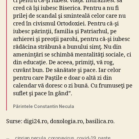
ci pentru că-şi iubesc viaţa. Îndrăznesc să
cred că îşi iubesc Biserica. Pentru a nu fi
prilej de scandal şi sminteală celor care nu
cred în civismul Ortodoxiei. Pentru că-şi
iubesc părinţii, familia şi Patriarhul, pe
arhierei şi preoţii parohi, pentru că-şi iubesc
rădăcina străbună a bunului simţ. Nu din
ameninţări se schimbă mentalităţi sociale, ci
din educaţie. De aceea, primiţi, vă rog,
cuvânt bun. De sănătate şi pace. Iar celor
pentru care Paştile e doar o altă zi din
calendar vă doresc o zi bună. Cu frumuseţi pe
suflet şi pace în gând”.
Părintele Constantin Necula
Surse: digi24.ro, doxologia.ro, basilica.ro.
ciprian necula
,
coronavirus
,
covid-19
,
paste
,