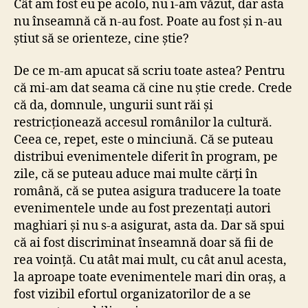
Cât am fost eu pe acolo, nu i-am văzut, dar asta
nu înseamnă că n-au fost. Poate au fost și n-au
știut să se orienteze, cine știe?
De ce m-am apucat să scriu toate astea? Pentru
că mi-am dat seama că cine nu știe crede. Crede
că da, domnule, ungurii sunt răi și
restricționează accesul românilor la cultură.
Ceea ce, repet, este o minciună. Că se puteau
distribui evenimentele diferit în program, pe
zile, că se puteau aduce mai multe cărți în
română, că se putea asigura traducere la toate
evenimentele unde au fost prezentați autori
maghiari și nu s-a asigurat, asta da. Dar să spui
că ai fost discriminat înseamnă doar să fii de
rea voință. Cu atât mai mult, cu cât anul acesta,
la aproape toate evenimentele mari din oraș, a
fost vizibil efortul organizatorilor de a se