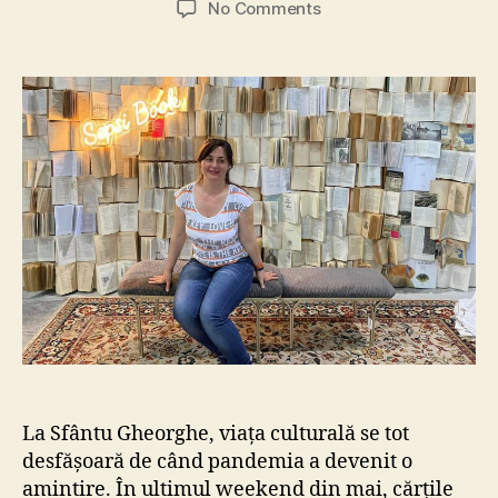
on
No Comments
SepsiBook,
pentru
unii
mumă
și
pentru
alții
ciumă?
La Sfântu Gheorghe, viața culturală se tot
desfășoară de când pandemia a devenit o
amintire. În ultimul weekend din mai, cărțile