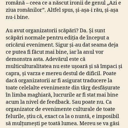
română – ceea ce a născut ironii de genul „Azi e
ziua românilor”. Altfel spus, și-așa-i rău, și-așa
nu-i bine.
Au avut organizatorii scăpări? Da. Și sunt
scăpări normale pentru ediția de început a
oricărui eveniment. Sigur și-au dat seama deja
ce putea fi făcut mai bine, iar la anul vor
demonstra asta. Adevărul este că
multiculturalitatea nu este ușoară și să împaci și
capra, și varza e mereu destul de dificil. Poate
dacă organizatorii ar fi asigurat traducere la
toate celelalte evenimente din târg desfășurate
în limba maghiară, lucrurile ar fi stat mai bine
acum la nivel de feedback. Sau poate nu. Ca
organizator de evenimente culturale de toate
felurile, știu că, exact ca la o nuntă, e imposibil
să mulțumești pe toată lumea. Mereu se va găsi