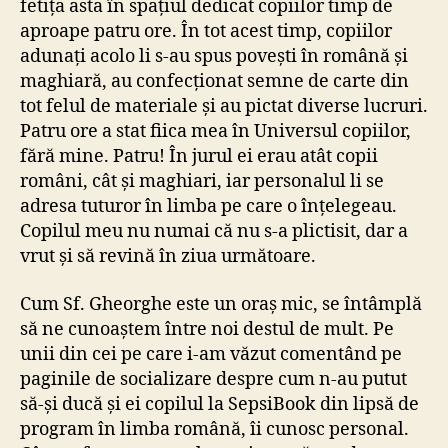
fetița asta în spațiul dedicat copiilor timp de
aproape patru ore. În tot acest timp, copiilor
adunați acolo li s-au spus povești în română și
maghiară, au confecționat semne de carte din
tot felul de materiale și au pictat diverse lucruri.
Patru ore a stat fiica mea în Universul copiilor,
fără mine. Patru! În jurul ei erau atât copii
români, cât și maghiari, iar personalul li se
adresa tuturor în limba pe care o înțelegeau.
Copilul meu nu numai că nu s-a plictisit, dar a
vrut și să revină în ziua următoare.
Cum Sf. Gheorghe este un oraș mic, se întâmplă
să ne cunoaștem între noi destul de mult. Pe
unii din cei pe care i-am văzut comentând pe
paginile de socializare despre cum n-au putut
să-și ducă și ei copilul la SepsiBook din lipsă de
program în limba română, îi cunosc personal.