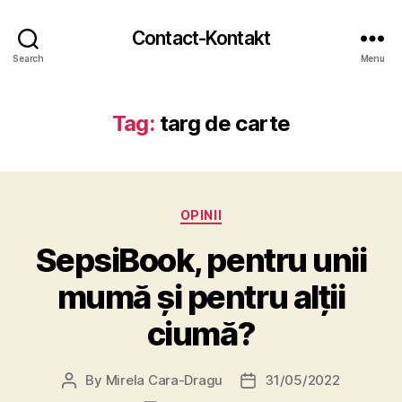
Contact-Kontakt
Search
Menu
Tag:
targ de carte
Categories
OPINII
SepsiBook, pentru unii
mumă și pentru alții
ciumă?
By
Mirela Cara-Dragu
31/05/2022
Post
Post
author
date