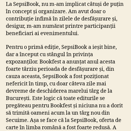
La SepsiBook, nu m-am implicat câtuși de puțin
în concept și organizare. Am avut doar o
contribuție infimă în zilele de desfășurare și,
desigur, m-am numărat printre participanții
beneficiari ai evenimentului.
Pentru o primă ediție, SepsiBook a ieșit bine,
dar a început cu stângul în privința
expozanților. Bookfest a anunțat anul acesta
foarte târziu perioada de desfășurare și, din
cauza aceasta, SepsiBook a fost poziționat
nefericit în timp, cu doar câteva zile mai
devreme de deschiderea marelui târg de la
București. Este logic că toate editurile se
pregăteau pentru Bookfest și niciuna nu a dorit
să trimită oameni acum la un târg nou din
Secuime. Așa se face că la SepsiBook, oferta de
carte în limba română a fost foarte redusă. A