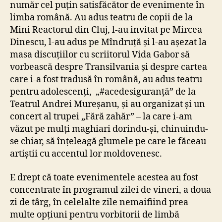
număr cel puțin satisfăcător de evenimente în
limba română. Au adus teatru de copii de la
Mini Reactorul din Cluj, l-au invitat pe Mircea
Dinescu, l-au adus pe Mîndruță și l-au așezat la
masa discuțiilor cu scriitorul Vida Gabor să
vorbească despre Transilvania și despre cartea
care i-a fost tradusă în română, au adus teatru
pentru adolescenți, „#acedesiguranță” de la
Teatrul Andrei Mureșanu, și au organizat și un
concert al trupei „Fără zahăr” – la care i-am
văzut pe mulți maghiari dorindu-și, chinuindu-
se chiar, să înțeleagă glumele pe care le făceau
artiștii cu accentul lor moldovenesc.
E drept că toate evenimentele acestea au fost
concentrate în programul zilei de vineri, a doua
zi de târg, în celelalte zile nemaifiind prea
multe opțiuni pentru vorbitorii de limbă