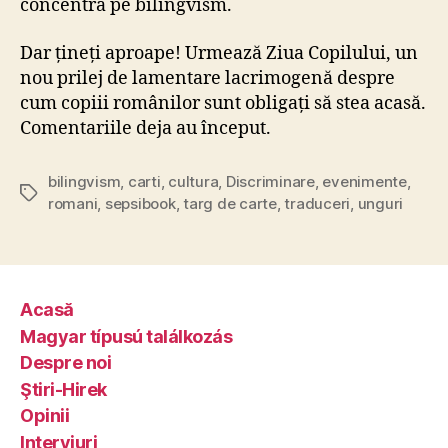
concentra pe bilingvism.
Dar țineți aproape! Urmează Ziua Copilului, un
nou prilej de lamentare lacrimogenă despre
cum copiii românilor sunt obligați să stea acasă.
Comentariile deja au început.
bilingvism
,
carti
,
cultura
,
Discriminare
,
evenimente
,
Tags
romani
,
sepsibook
,
targ de carte
,
traduceri
,
unguri
Acasă
Magyar típusú találkozás
Despre noi
Ştiri-Hirek
Opinii
Interviuri