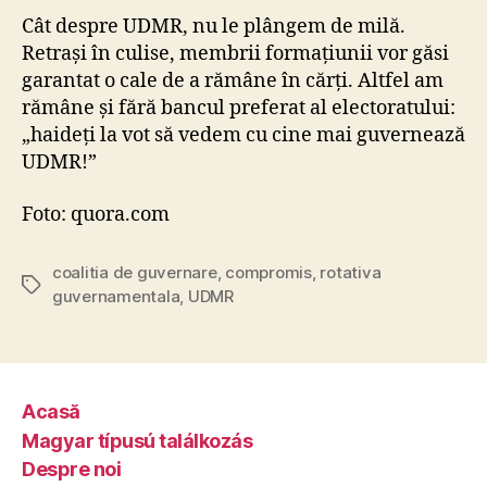
Cât despre UDMR, nu le plângem de milă.
Retrași în culise, membrii formațiunii vor găsi
garantat o cale de a rămâne în cărți. Altfel am
rămâne și fără bancul preferat al electoratului:
„haideți la vot să vedem cu cine mai guvernează
UDMR!”
Foto: quora.com
coalitia de guvernare
,
compromis
,
rotativa
Tags
guvernamentala
,
UDMR
Acasă
Magyar típusú találkozás
Despre noi