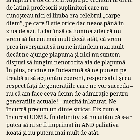
la faptul că tot ce ne învățau pe vremuri la orele
de latină profesorii suplinitori care nu
cunoșteau nici ei limba era celebrul „carpe
diem”, pe care îl știe orice dac neaoș până în
ziua de azi. E clar însă ca lumina zilei că nu
vrem să facem mai mult decât atât, că vrem
prea înverșunat să nu ne întindem mai mult
decât ne ajunge plapuma și nici nu suntem
dispuși să lungim nenorocita aia de plapumă.
În plus, oricine ne îndeamnă să ne punem pe
treabă și să acționăm coerent, responsabil și cu
respect față de generațiile care ne vor succeda –
nu că am face ceva demn de admirație pentru
generațiile actuale! – merită înlăturat. Ne
încurcă precum un dinte stricat. Fix cum a
încurcat UDMR. În definitiv, să nu uităm că s-ar
putea să ni se fi imprimat în AND paliativa
Roată și nu putem mai mult de atât.