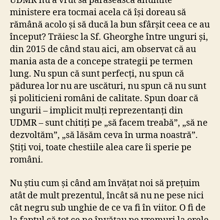
UDMR nu a vrut să părăsească anumite
ministere era tocmai acela că își doreau să
rămână acolo și să ducă la bun sfârșit ceea ce au
început? Trăiesc la Sf. Gheorghe între unguri și,
din 2015 de când stau aici, am observat că au
mania asta de a concepe strategii pe termen
lung. Nu spun că sunt perfecți, nu spun că
pădurea lor nu are uscături, nu spun că nu sunt
și politicieni români de calitate. Spun doar că
ungurii – implicit mulți reprezentanți din
UDMR – sunt chitiți pe „să facem treabă”, „să ne
dezvoltăm”, „să lăsăm ceva în urma noastră”.
Știți voi, toate chestiile alea care îi sperie pe
români.
Nu știu cum și când am învățat noi să prețuim
atât de mult prezentul, încât să nu ne pese nici
cât negru sub unghie de ce va fi în viitor. O fi de