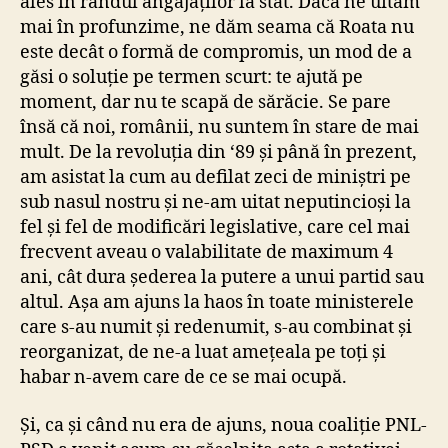
ales în rândul angajaților la stat. Dacă ne uităm
mai în profunzime, ne dăm seama că Roata nu
este decât o formă de compromis, un mod de a
găsi o soluție pe termen scurt: te ajută pe
moment, dar nu te scapă de sărăcie. Se pare
însă că noi, românii, nu suntem în stare de mai
mult. De la revoluția din ‘89 și până în prezent,
am asistat la cum au defilat zeci de miniștri pe
sub nasul nostru și ne-am uitat neputincioși la
fel și fel de modificări legislative, care cel mai
frecvent aveau o valabilitate de maximum 4
ani, cât dura șederea la putere a unui partid sau
altul. Așa am ajuns la haos în toate ministerele
care s-au numit și redenumit, s-au combinat și
reorganizat, de ne-a luat amețeala pe toți și
habar n-avem care de ce se mai ocupă.
Și, ca și când nu era de ajuns, noua coaliție PNL-