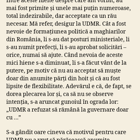
Între aceste hiene despre care am vorbit, au
mai fost primite și unele mai puțin numeroase,
total indezirabile, dar acceptate ca un rău
necesar. Mă refer, desigur la UDMR. Cât a fost
nevoie de formațiunea politică a maghiarilor
din România, li s-au dat posturi ministeriale, li
s-au numit prefecți, li s-au aprobat solicitări –
orice, numai să ajute. Când nevoia de aceste
mici hiene s-a diminuat, li s-a făcut vânt de la
putere, pe motiv că nu au acceptat să muște
doar din anumite părți din hoit și că au fost
lipsite de flexibilitate. Adevărul e că, de fapt, se
dorea plecarea lor și, ca să nu se observe
intenția, s-a aruncat gunoiul în ograda lor:
„UDMR a refuzat să rămână la guvernare doar
cu …”
S-a gândit oare cineva că motivul pentru care