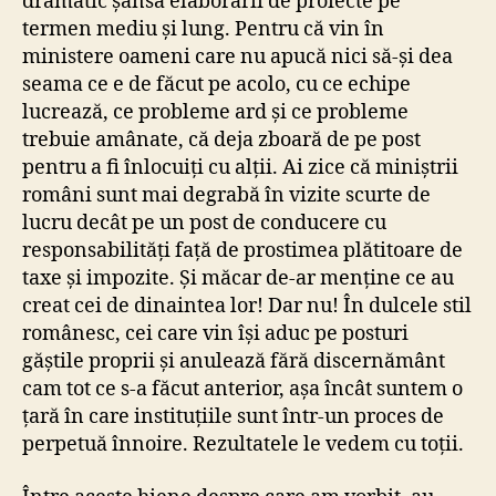
dramatic șansa elaborării de proiecte pe
termen mediu și lung. Pentru că vin în
ministere oameni care nu apucă nici să-și dea
seama ce e de făcut pe acolo, cu ce echipe
lucrează, ce probleme ard și ce probleme
trebuie amânate, că deja zboară de pe post
pentru a fi înlocuiți cu alții. Ai zice că miniștrii
români sunt mai degrabă în vizite scurte de
lucru decât pe un post de conducere cu
responsabilități față de prostimea plătitoare de
taxe și impozite. Și măcar de-ar menține ce au
creat cei de dinaintea lor! Dar nu! În dulcele stil
românesc, cei care vin își aduc pe posturi
găștile proprii și anulează fără discernământ
cam tot ce s-a făcut anterior, așa încât suntem o
țară în care instituțiile sunt într-un proces de
perpetuă înnoire. Rezultatele le vedem cu toții.