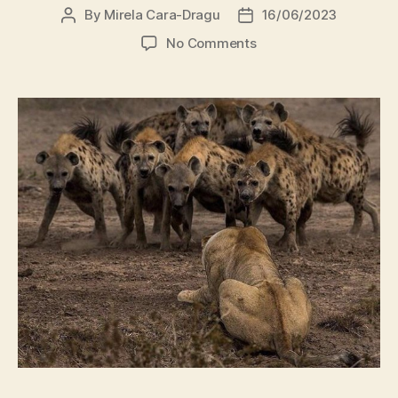
By
Mirela Cara-Dragu
16/06/2023
Post
Post
author
date
on
No Comments
Rotativa
guvernamentală
și descotorosirea
de UDMR