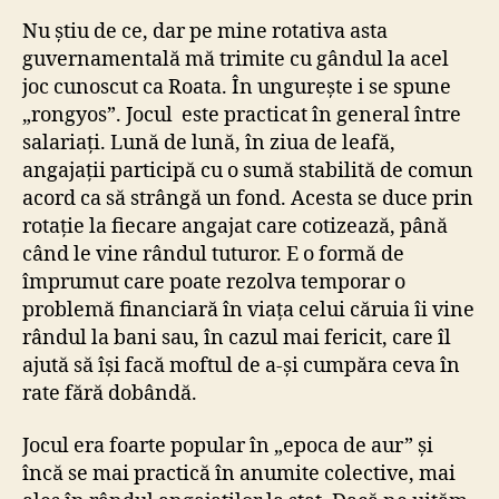
Nu știu de ce, dar pe mine rotativa asta
guvernamentală mă trimite cu gândul la acel
joc cunoscut ca Roata. În ungurește i se spune
„rongyos”. Jocul este practicat în general între
salariați. Lună de lună, în ziua de leafă,
angajații participă cu o sumă stabilită de comun
acord ca să strângă un fond. Acesta se duce prin
rotație la fiecare angajat care cotizează, până
când le vine rândul tuturor. E o formă de
împrumut care poate rezolva temporar o
problemă financiară în viața celui căruia îi vine
rândul la bani sau, în cazul mai fericit, care îl
ajută să își facă moftul de a-și cumpăra ceva în
rate fără dobândă.
Jocul era foarte popular în „epoca de aur” și
încă se mai practică în anumite colective, mai