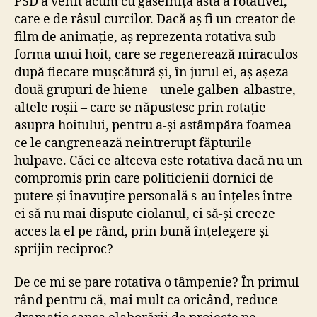
PSD a venit acum cu găselnița asta a rotativei,
care e de râsul curcilor. Dacă aș fi un creator de
film de animație, aș reprezenta rotativa sub
forma unui hoit, care se regenerează miraculos
după fiecare mușcătură și, în jurul ei, aș așeza
două grupuri de hiene – unele galben-albastre,
altele roșii – care se năpustesc prin rotație
asupra hoitului, pentru a-și astâmpăra foamea
ce le cangrenează neîntrerupt făpturile
hulpave. Căci ce altceva este rotativa dacă nu un
compromis prin care politicienii dornici de
putere și înavuțire personală s-au înțeles între
ei să nu mai dispute ciolanul, ci să-și creeze
acces la el pe rând, prin bună înțelegere și
sprijin reciproc?
De ce mi se pare rotativa o tâmpenie? În primul
rând pentru că, mai mult ca oricând, reduce