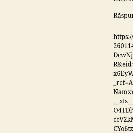
Răspun
https:
2601
DcwNj
R&eid
x6EyW
_ref=
Namxr
__xts
O4TDl
ceV2k
CYo6t