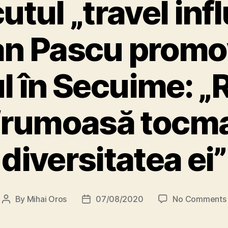
tul „travel inf
n Pascu prom
l în Secuime: 
frumoasă tocma
diversitatea ei”
By
Mihai Oros
07/08/2020
No Comments
Post
Post
author
date