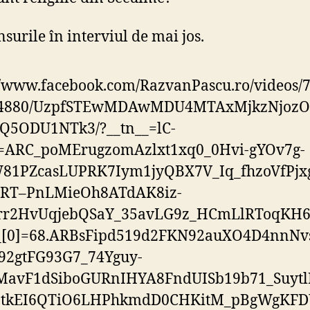
surile în interviul de mai jos.
//www.facebook.com/RazvanPascu.ro/videos/
14880/UzpfSTEwMDAwMDU4MTAxMjkzNjoz
Q5ODU1NTk3/?__tn__=lC-
=ARC_poMErugzomAzlxt1xq0_0Hvi-gYOv7g-
81PZcasLUPRK7Iym1jyQBX7V_Iq_fhzoVfPjx
ART–PnLMieOh8ATdAK8iz-
r2HvUqjebQSaY_35avLG9z_HCmLlRToqKH6
__[0]=68.ARBsFipd519d2FKN92auXO4D4nnN
92gtFG93G7_74Yguy-
MavF1dSiboGURnIHYA8FndUISb19b71_Suyt
ztkEI6QTiO6LHPhkmdD0CHKitM_pBgWgKFD