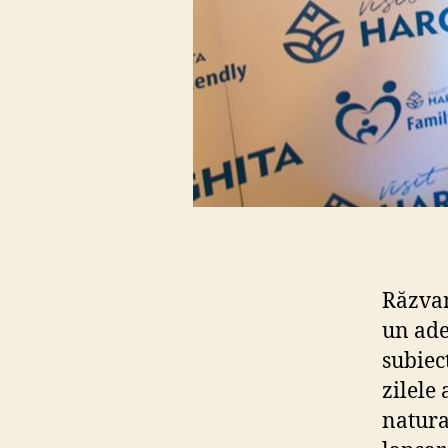
Răzvan
un ade
subiec
zilele
natura