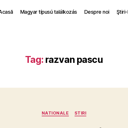
Acasă
Magyar típusú találkozás
Despre noi
Ştiri
Tag:
razvan pascu
Categories
NATIONALE
STIRI