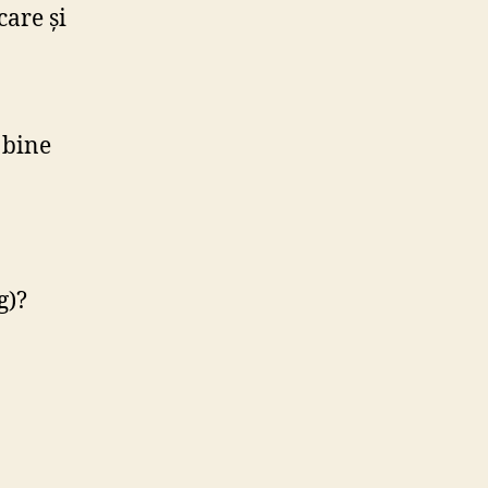
care și
 bine
g)?