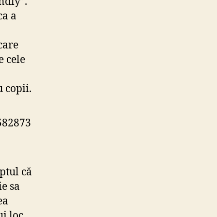
ndly”.
ca a
care
e cele
 copii.
582873
ptul că
ie sa
ea
i loc