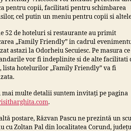
ca pentru copii, facilitati pentru schimbarea
silor, cel putin un meniu pentru copii si altele
e 52 de hoteluri si restaurante au primit
icarea „Family Friendly” in cadrul eveniment
zat astazi la Odorheiu Secuiesc. Pe masura ce
darile vor fi indeplinite si de alte facilitati
, lista hotelurilor „Family Friendly” va fi
izata.
 mai multe detalii suntem invitați pe pagina
sitharghita.com
.
 altă postare, Răzvan Pascu ne prezintă un scu
iu cu Zoltan Pal din localitatea Corund, județu