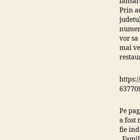
lansar
Prin a
judetu
numero
vor sa
mai ve
restaur
https:
63770
Pe pag
a fost 
fie in
„Famil