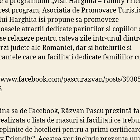
e a programului „Visit Harghita – Family Frie
cest program, Asociatia de Promovare Turisti
lui Harghita isi propune sa promoveze
asele atractii dedicate parintilor si copiilor 
 se relaxeze pentru cateva zile intr-unul dintr
rzi judete ale Romaniei, dar si hotelurile si
antele care au facilitati dedicate familiilor cu
//www.facebook.com/pascurazvan/posts/3930
8
ina sa de Facebook, Răzvan Pascu prezintă fa
realizata o lista de masuri si facilitati ce trebu
deplinite de hotelieri pentru a primi certificar
y Friendly”. Acestea vor include prezenta unu