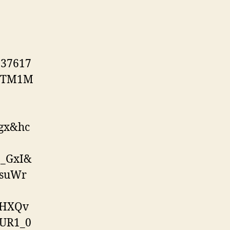
737617
OTM1M
gx&hc
_GxI&
vsuWr
lHXQv
UR1_0