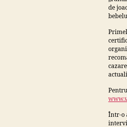
de joa
bebelu
Primel
certif
organi
recoman
cazare
actual
Pentru
www.vi
Într-o
interv