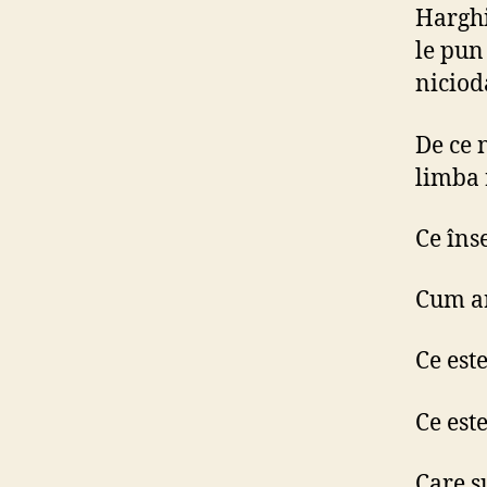
Harghi
le pun
niciod
De ce 
limba
Ce îns
Cum ar
Ce est
Ce est
Care s