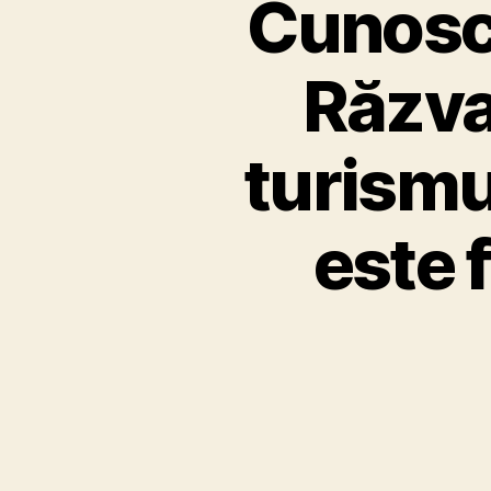
Cunoscu
Răzva
turismu
este 