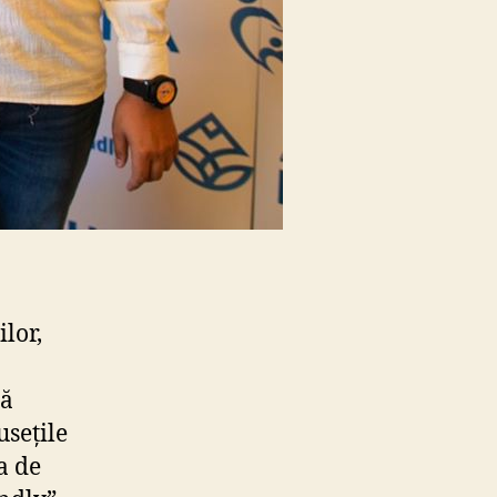
lor,
lă
usețile
a de