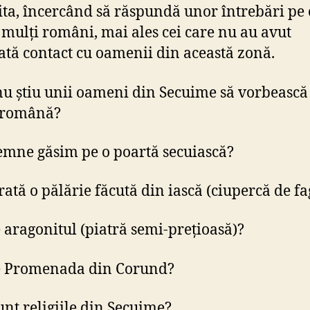
ta, încercând să răspundă unor întrebări pe 
 mulți români, mai ales cei care nu au avut
ată contact cu oamenii din această zonă.
nu știu unii oameni din Secuime să vorbească
 română?
emne găsim pe o poartă secuiască?
ată o pălărie făcută din iască (ciupercă de fa
e aragonitul (piatră semi-prețioasă)?
e Promenada din Corund?
unt religiile din Secuime?