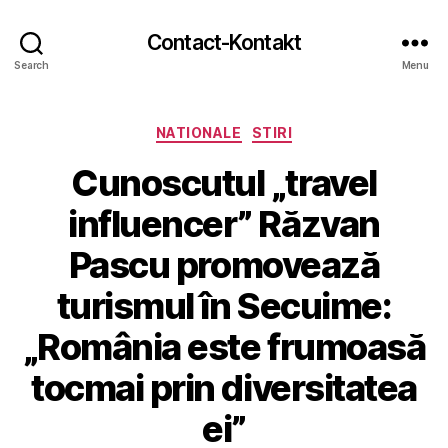
Contact-Kontakt
Search
Menu
Categories
NATIONALE
STIRI
Cunoscutul „travel
influencer” Răzvan
Pascu promovează
turismul în Secuime:
„România este frumoasă
tocmai prin diversitatea
ei”