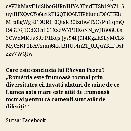
ceV2kMavF1dSiboGURnIHYA8FndUISb19b71_S
uytlHXQvCYo6tztkEI6QTiO6LHPhkmdD0CHKit
M_pBgWgKFDUR1_0QtakR0tzibwT5C7PuJfqmQ
R4SU6J1OdX1hE61XxzW7PHKoNN_wJT808U6a
3CW5MKua59nP1KqsjJys94PJ9I4KgkhSEyMCL8
MyCzKP1BAVzmij6kkJBIIUs4n21_UiQuYKIFOsP
zzv7WQIw
Care este concluzia lui Răzvan Pascu?
„România este frumoasă tocmai prin
diversitatea ei. Învață alaturi de mine de ce
Lumea asta mare este atât de frumoasă
tocmai pentru că oamenii sunt atât de
diferiți!”
Sursa: Facebook