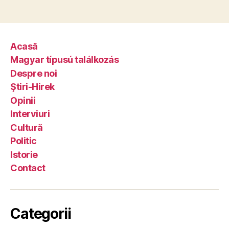
Acasă
Magyar típusú találkozás
Despre noi
Ştiri-Hirek
Opinii
Interviuri
Cultură
Politic
Istorie
Contact
Categorii