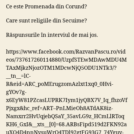
Ce este Promenada din Corund?
Care sunt religiile din Secuime?
Răspunsurile în interviul de mai jos.
https://www.facebook.com/RazvanPascu.ro/vid
eos/737617260114880/UzpfSTEwMDAwMDU4M
TAxMjkzNjozOTM1MDcwNjQ5ODU1NTk3/?
__tn__=lC-
R&eid=ARC_poMErugzomAzlxt1xq0_0Hvi-
gYOv7g-
x6EyW81PZcasLUPRK7Iym1jyQBX7V_Iq_fhzoVf
Pjxgx&hc_ref=ART–PnLMieOh8ATdAK8iz-
Namxrr2HvUqjebQSaY_35avLG9z_HCmLlRToq
KH6_GxI&__xts__[0]=68.ARBsFipd519d2FKN92a
uXO4D4nnNvsuWrO4TDl92gtFG93G7_74Yguy-