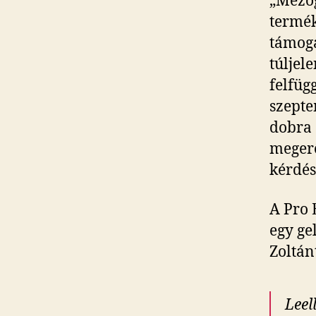
„Mezőg
termék
támoga
túljel
felfüg
szepte
dobra 
megerő
kérdés
A Pro 
egy ge
Zoltán
Leel