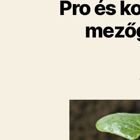
Pro és k
mezőg