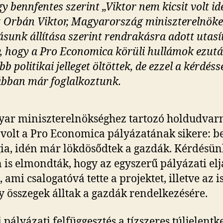
gy bennfentes szerint „Viktor nem kicsit volt id
 Orbán Viktor, Magyarország miniszterelnöke
ásunk állítása szerint rendrakásra adott utasí
, hogy a Pro Economica körüli hullámok ezut
bb politikai jelleget öltöttek, de ezzel a kérdéss
bban már foglalkoztunk.
ar miniszterelnökséghez tartozó holdudvar
 volt a Pro Economica pályázatának sikere: be
gia, idén már lökdösődtek a gazdák. Kérdésü
 is elmondták, hogy az egyszerű pályázati elj
, ami csalogatóvá tette a projektet, illetve az i
 összegek álltak a gazdák rendelkezésére.
i pályázati felfüggesztés a tízszeres túljelentk