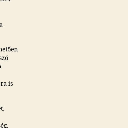
a
lhetően
szó
o
ra is
t,
ég,