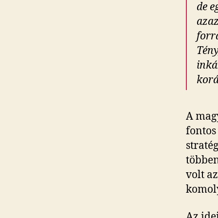
de e
azaz
forr
Tény
inká
korá
A magy
fontos
straté
többen
volt az
komoly
Az ide