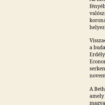
fényéb
valósz
korona
helyez
Vissza
a buda
Erdély
Econom
serken
novemb
A Beth
amely 
magyar