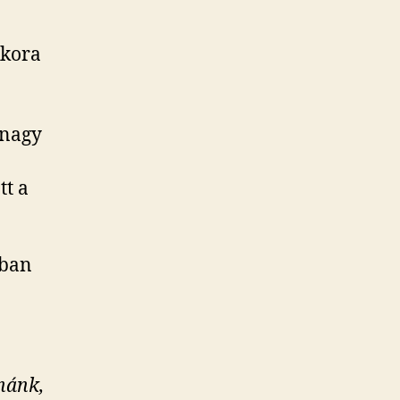
kkora
 nagy
tt a
bban
nánk,