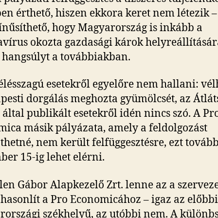
en érthető, hiszen ekkora keret nem létezik –
ínűsíthető, hogy Magyarország is inkább a
vírus okozta gazdasági károk helyreállításár
 hangsúlyt a továbbiakban.
élésszagú esetekről egyelőre nem hallani: vé
pesti dorgálás meghozta gyümölcsét, az Átlát
 által publikált esetekről idén nincs szó. A Pr
ica másik pályázata, amely a feldolgozást
thetné, nem került felfüggesztésre, ezt tovább
er 15-ig lehet elérni.
len Gábor Alapkezelő Zrt. lenne az a szerveze
hasonlít a Pro Economicához – igaz az előbbi
országi székhelyű, az utóbbi nem. A különbs