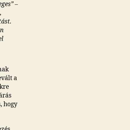
eges” –
,
tást.
án
el
nak
vált a
nkre
árás
s, hogy
ezés