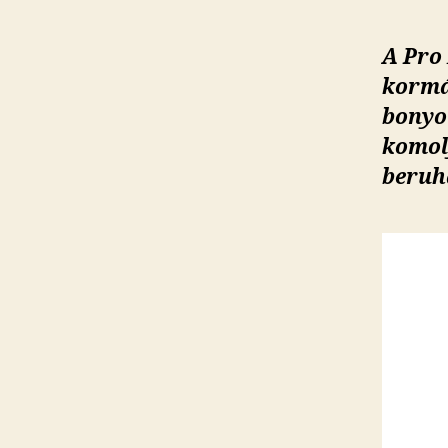
A Pro
kormá
bonyol
komol
beruh