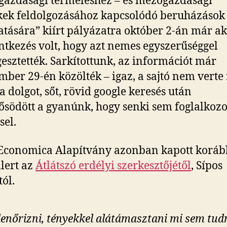
azdasági termeléshez – és mezőgazdasági
ek feldolgozásához kapcsolódó beruházások
tására” kiírt pályázatra október 2-án már a
entkezés volt, hogy azt nemes egyszerűséggel
gesztették. Sarkítottunk, az információt már
mber 29-én közölték – igaz, a sajtó nem verte
a dolgot, sőt, rövid google keresés után
södött a gyanúnk, hogy senki sem foglalkozo
sel.
Economica Alapítvány azonban kapott korá
llert az
Átlátszó erdélyi szerkesztőjétől
, Sípos
tól.
lenőrizni, tényekkel alátámasztani mi sem tud