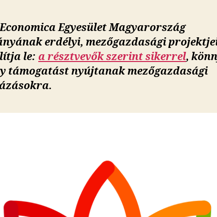
 Economica Egyesület Magyarország
nyának erdélyi, mezőgazdasági projektje
ítja le:
a résztvevők szerint sikerrel
, kön
y támogatást nyújtanak mezőgazdasági
ázásokra.