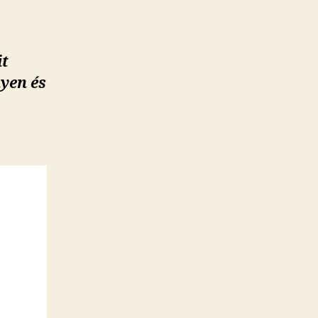
it
nyen és