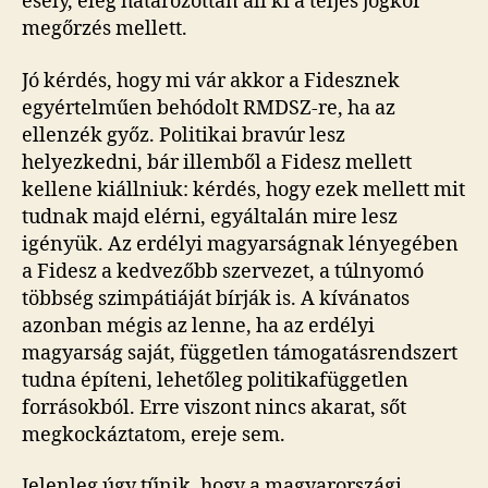
esély, elég határozottan áll ki a teljes jogkör
megőrzés mellett.
Jó kérdés, hogy mi vár akkor a Fidesznek
egyértelműen behódolt RMDSZ-re, ha az
ellenzék győz. Politikai bravúr lesz
helyezkedni, bár illemből a Fidesz mellett
kellene kiállniuk: kérdés, hogy ezek mellett mit
tudnak majd elérni, egyáltalán mire lesz
igényük. Az erdélyi magyarságnak lényegében
a Fidesz a kedvezőbb szervezet, a túlnyomó
többség szimpátiáját bírják is. A kívánatos
azonban mégis az lenne, ha az erdélyi
magyarság saját, független támogatásrendszert
tudna építeni, lehetőleg politikafüggetlen
forrásokból. Erre viszont nincs akarat, sőt
megkockáztatom, ereje sem.
Jelenleg úgy tűnik, hogy a magyarországi