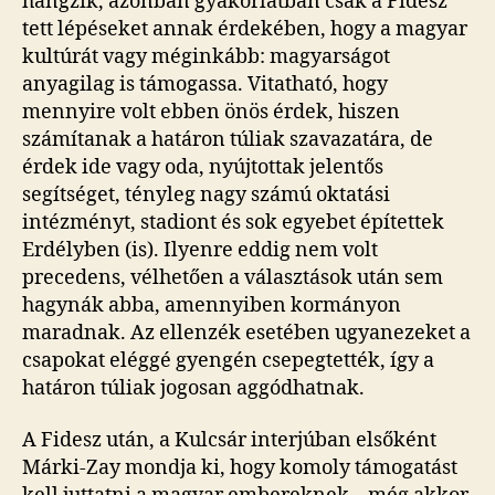
hangzik, azonban gyakorlatban csak a Fidesz
tett lépéseket annak érdekében, hogy a magyar
kultúrát vagy méginkább: magyarságot
anyagilag is támogassa. Vitatható, hogy
mennyire volt ebben önös érdek, hiszen
számítanak a határon túliak szavazatára, de
érdek ide vagy oda, nyújtottak jelentős
segítséget, tényleg nagy számú oktatási
intézményt, stadiont és sok egyebet építettek
Erdélyben (is). Ilyenre eddig nem volt
precedens, vélhetően a választások után sem
hagynák abba, amennyiben kormányon
maradnak. Az ellenzék esetében ugyanezeket a
csapokat eléggé gyengén csepegtették, így a
határon túliak jogosan aggódhatnak.
A Fidesz után, a Kulcsár interjúban elsőként
Márki-Zay mondja ki, hogy komoly támogatást