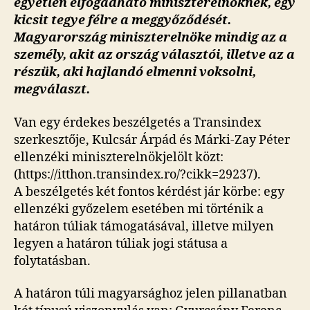
egyetlen elfogadható miniszterelnöknek, egy
kicsit tegye félre a meggyőződését.
Magyarország miniszterelnöke mindig az a
személy, akit az ország választói, illetve az a
részük, aki hajlandó elmenni voksolni,
megválaszt.
Van egy érdekes beszélgetés a Transindex
szerkesztője, Kulcsár Árpád és Márki-Zay Péter
ellenzéki miniszterelnökjelölt közt:
(https://itthon.transindex.ro/?cikk=29237).
A beszélgetés két fontos kérdést jár körbe: egy
ellenzéki győzelem esetében mi történik a
határon túliak támogatásával, illetve milyen
legyen a határon túliak jogi státusa a
folytatásban.
A határon túli magyarsághoz jelen pillanatban