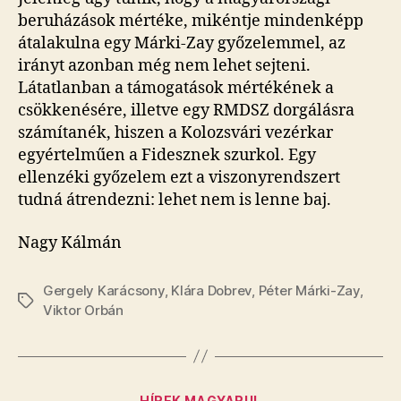
beruházások mértéke, mikéntje mindenképp
átalakulna egy Márki-Zay győzelemmel, az
irányt azonban még nem lehet sejteni.
Látatlanban a támogatások mértékének a
csökkenésére, illetve egy RMDSZ dorgálásra
számítanék, hiszen a Kolozsvári vezérkar
egyértelműen a Fidesznek szurkol. Egy
ellenzéki győzelem ezt a viszonyrendszert
tudná átrendezni: lehet nem is lenne baj.
Nagy Kálmán
Gergely Karácsony
,
Klára Dobrev
,
Péter Márki-Zay
,
Tags
Viktor Orbán
Categories
HÍREK MAGYARUL