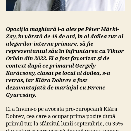
Opoziția maghiară l-a ales pe Péter Márki-
Zay, în vârstă de 49 de ani, în al doilea tur al
alegerilor interne primare, să fie
reprezentantul său în înfruntarea cu Viktor
Orbán din 2022
. El a fost favorizat și de
context după ce primarul Gergely
Karácson
y, clasat pe locul al doilea, s-a
retras, iar Klára Dobrev
a fost
dezavantajată de mariajul cu Ferenc
Gyurcsány
.
El a învins-o pe avocata pro-europeană Klára
Dobrev, cea care a ocupat prima pozițe după
primul tur, la sfârșitul lunii septembrie, cu 35%