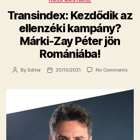
Transindex: Kezdődik az
ellenzéki kampány?
Márki-Zay Péter jön
Romániába!
on
By
Editor
20/10/2021
No Comments
Post
Post
Trans
author
date
Kezdő
az
ellenz
kamp
Márki
Zay
Péter
jön
Román