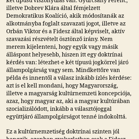
két típusú viszonyulás van: Gyurcsány Ferenc,
illetve Dobrev Klára által fémjelzett
Demokratikus Koalíció, akik módosítanák az
alkotmányba foglalt szavazati jogot, illetve az
Orbán Viktor és a Fidesz által képviselt, aktív
szavazási részvételt ösztönző irány. Nem
merem kijelenteni, hogy egyik vagy másik
álláspont helyesebb, hiszen itt egy doktrínai
kérdés van: létezhet-e két típusú jogkörrel járó
állampolgárság vagy sem. Mindkettőre van
példa és innentől a válasz inkább ízlés kérdése:
azt is el kell mondani, hogy Magyarország,
illetve a magyarság kultúrnemzeti koncepciója,
azaz, hogy magyar az, aki a magyar kultúrában
szocializálódott, inkább a választójoggal
együttjáró állampolgárságot tenné indokolttá.
Ez a kultúrnemzetiség doktrínai szinten jól