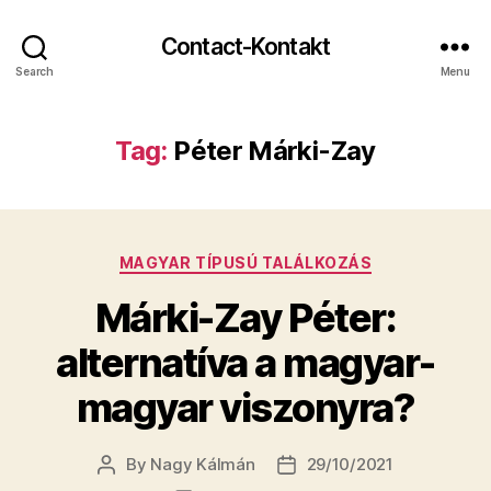
Contact-Kontakt
Search
Menu
Tag:
Péter Márki-Zay
Categories
MAGYAR TÍPUSÚ TALÁLKOZÁS
Márki-Zay Péter:
alternatíva a magyar-
magyar viszonyra?
By
Nagy Kálmán
29/10/2021
Post
Post
author
date