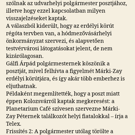
szólnak az udvarhelyi polgármester posztjához,
illetve hogy ezzel kapcsolatban milyen
visszajelzéseket kaptak.
A válaszból kiderült, hogy az erdélyi körút
régóta tervben van, a hódmezővásárhelyi
önkormányzat szervezi, és alapvetően
testvérvárosi látogatásokat jelent, de nem
kizárólagosan.
Gálfi Árpád polgármesternek köszönik a
posztját, mivel felhívta a figyelmét Márki-Zay
erdélyi körútjára, és így akár több emberhez is
eljuthatnak.
Példaként megemlítették, hogy a poszt miatt
éppen Kolozsvárról kaptak megkeresést: a
Planetarium Café szívesen szervezne Márki-
Zay Péternek találkozót helyi fiatalokkal – írja a
Telex.
Frissítés 2: A polgármester utólag törölte a