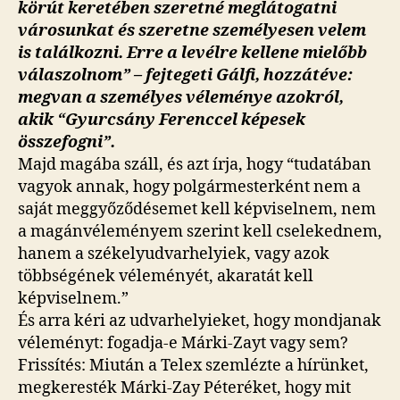
körút keretében szeretné meglátogatni
városunkat és szeretne személyesen velem
is találkozni. Erre a levélre kellene mielőbb
válaszolnom” – fejtegeti Gálfi, hozzátéve:
megvan a személyes véleménye azokról,
akik “Gyurcsány Ferenccel képesek
összefogni”.
Majd magába száll, és azt írja, hogy “tudatában
vagyok annak, hogy polgármesterként nem a
saját meggyőződésemet kell képviselnem, nem
a magánvéleményem szerint kell cselekednem,
hanem a székelyudvarhelyiek, vagy azok
többségének véleményét, akaratát kell
képviselnem.”
És arra kéri az udvarhelyieket, hogy mondjanak
véleményt: fogadja-e Márki-Zayt vagy sem?
Frissítés: Miután a Telex szemlézte a hírünket,
megkeresték Márki-Zay Péteréket, hogy mit