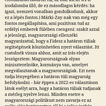
irodalomba illő, de ez másodlagos kérdés: ha
igazi, nemzeti vonalban gondolkodunk, akkor
ez a lépés fontos.) Márki-Zay-nak van még egy
fontos megállapítása, ami pozitívan tud az
erdélyi emberek fülében csengeni: szakít azzal
a jelenlegi, magyarországi ellenzéki
magyarázattal, hogy a Fidesz a határon túliak
segítségének köszönhetően nyert választást. Itt
csatolnék vissza ahhoz, amit az írás elején
leszögeztem: Magyarországnak olyan
miniszterelnöke, kormánya van, amelyet
megválasztanak a magyarországiak. Ezt nem
tudja lényegében a határon túli magyarság
befolyásolni – bár éppen a 2022-es választáson
látok esélyt arra, hogy a határon túliak tudjanak
a mérleg nyelve lenni. Minden esetre a
magyarországi politikust nem zavarja ez az