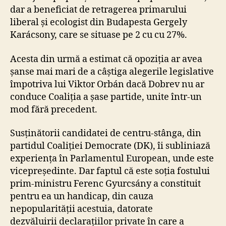
dar a beneficiat de retragerea primarului
liberal și ecologist din Budapesta Gergely
Karácsony, care se situase pe 2 cu cu 27%.
Acesta din urmă a estimat că opoziția ar avea
șanse mai mari de a câștiga alegerile legislative
împotriva lui Viktor Orbán dacă Dobrev nu ar
conduce Coaliția a șase partide, unite într-un
mod fără precedent.
Susținătorii candidatei de centru-stânga, din
partidul Coaliției Democrate (DK), îi subliniază
experiența în Parlamentul European, unde este
vicepreședinte. Dar faptul că este soția fostului
prim-ministru Ferenc Gyurcsány a constituit
pentru ea un handicap, din cauza
nepopularității acestuia, datorate
dezvăluirii declarațiilor private în care a