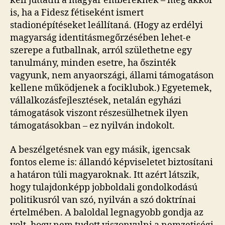
kell juttatni a magyar embereknek – még akkor
is, ha a Fidesz fétiseként ismert
stadionépítéseket leállítaná. (Hogy az erdélyi
magyarság identitásmegőrzésében lehet-e
szerepe a futballnak, arról születhetne egy
tanulmány, minden esetre, ha őszinték
vagyunk, nem anyaországi, állami támogatáson
kellene működjenek a fociklubok.) Egyetemek,
vállalkozásfejlesztések, netalán egyházi
támogatások viszont részesülhetnek ilyen
támogatásokban – ez nyilván indokolt.
A beszélgetésnek van egy másik, igencsak
fontos eleme is: állandó képviseletet biztosítani
a határon túli magyaroknak. Itt azért látszik,
hogy tulajdonképp jobboldali gondolkodású
politikusról van szó, nyilván a szó doktrínai
értelmében. A baloldal legnagyobb gondja az