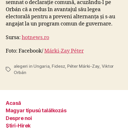
semnat o declarație comună, acuzându-l pe
Orbán că a redus în avantajul său legea
electorală pentru a preveni alternanța și s-au
angajat la un program comun de guvernare.
Sursa:
hotnews.ro
Foto: Facebook/
Márki-Zay Péter
alegeri in Ungaria
,
Fidesz
,
Péter Márki-Zay
,
Viktor
Tags
Orbán
Acasă
Magyar típusú találkozás
Despre noi
Ştiri-Hirek