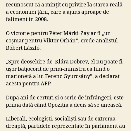
recunoscut că a mințit cu privire la starea reală
a economiei țării, care a ajuns aproape de
faliment în 2008.
O victorie pentru Péter Márki-Zay ar fi „un
coșmar pentru Viktor Orbán”, crede analistul
Róbert László.
„Spre deosebire de Klára Dobrev, el nu poate fi
ușor batjocorit de prim-ministru ca fiind o
marionetă a lui Ferenc Gyurcsány”, a declarat
acesta pentru AFP.
După ani de certuri și o serie de înfrângeri, este
prima dată când Opoziția a decis să se unească.
Liberali, ecologiști, socialiști sau de extrema
dreaptă, partidele reprezentate în parlament au