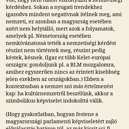
volt, hogy nem tudott viszonyulni a nemzetiségi
kérdéshez. Sokan a nyugati trendekhez
igazodva mindent negatívnak ítélnek meg, ami
nemzeti, ez azonban a magyarság esetében
azért nem helytálló, mert azok a folyamatok,
amelyek pl. Németország esetében
nemkívánatossá tették a nemzetiségi kérdést
részint nem történtek meg, részint pedig
késtek, késnek. (Igaz ez több Kelet-európai
országra: gondoljunk pl. a BLM mozgalomra,
amihez egyszerűen nincs az érintett kisebbség
jelen ezekben az országokban.) Ebben a
kontextusban a nemzet szó más értelmezést
kap: ha kultúrnemzetről beszélünk, akkor a
szimbolikus képviselet indokolttá válik.
(Hogy gyakorlatban, hogyan festene a
magyarországi parlamenti képviseletért zajló
előválasztás határon túl, az már kicsit sci-fi