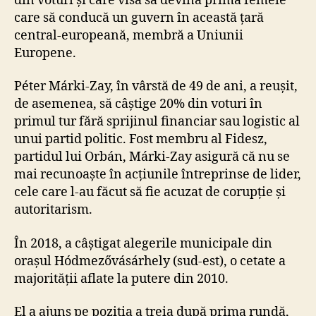
din voturi și care visa să devină prima femeie
care să conducă un guvern în această țară
central-europeană, membră a Uniunii
Europene.
Péter Márki-Zay, în vârstă de 49 de ani, a reușit,
de asemenea, să câștige 20% din voturi în
primul tur fără sprijinul financiar sau logistic al
unui partid politic. Fost membru al Fidesz,
partidul lui Orbán, Márki-Zay asigură că nu se
mai recunoaște în acțiunile întreprinse de lider,
cele care l-au făcut să fie acuzat de corupție și
autoritarism.
În 2018, a câștigat alegerile municipale din
orașul Hódmezővásárhely (sud-est), o cetate a
majorității aflate la putere din 2010.
El a ajuns pe poziția a treia după prima rundă,