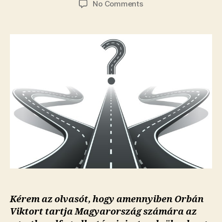
on
No Comments
Márki-
Zay
Péter:
alternatíva
a
magyar-
magyar
viszonyra?
Kérem az olvasót, hogy amennyiben Orbán
Viktort tartja Magyarország számára az