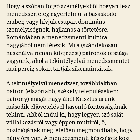
Hogy a szóban forgó személyekből hogyan lesz
menedzser, elég egyértelmű: a basáskodó
ember, vagy hívjuk csupán domináns
személyiségnek, hajlamos a törtetésre.
Romániában a menedzsmenti kultúra
nagyjából nem létezik. Mi a (szándékosan
használva román kifejezést) patronok országa
vagyunk, ahol a tekintélyelvű menedzsmentet
mai percig sokan tartják sikermintának.
A tekintélyelvű menedzser, továbbiakban
patron (elszórtabb, székely településeken:
patrony) magát nagyjából Krisztus urunk
második eljövetelével hasonló fontosságúnak
tekinti. Abból indul ki, hogy legyen szó saját
vállalkozásról vagy éppen multiról, ő,
pozíciójának megfelelően megmondhatja, hogy
hány óra van. A menedzsmenti készségek közt