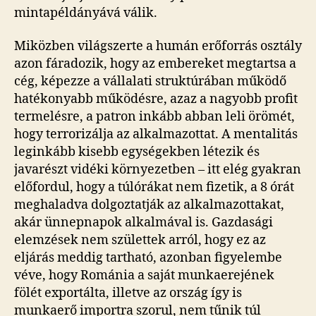
mintapéldányává válik.
Miközben világszerte a humán erőforrás osztály
azon fáradozik, hogy az embereket megtartsa a
cég, képezze a vállalati struktúrában működő
hatékonyabb működésre, azaz a nagyobb profit
termelésre, a patron inkább abban leli örömét,
hogy terrorizálja az alkalmazottat. A mentalitás
leginkább kisebb egységekben létezik és
javarészt vidéki környezetben – itt elég gyakran
előfordul, hogy a túlórákat nem fizetik, a 8 órát
meghaladva dolgoztatják az alkalmazottakat,
akár ünnepnapok alkalmával is. Gazdasági
elemzések nem születtek arról, hogy ez az
eljárás meddig tartható, azonban figyelembe
véve, hogy Románia a saját munkaerejének
fölét exportálta, illetve az ország így is
munkaerő importra szorul, nem tűnik túl