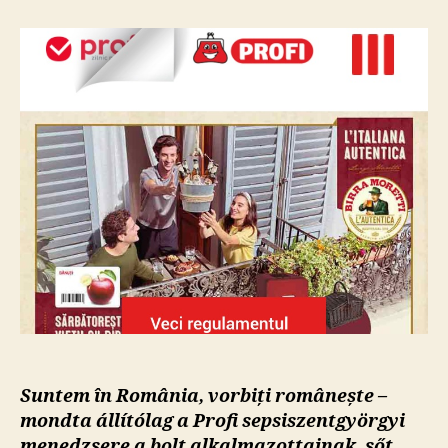
(menedzseri)
munka
Suntem în România, vorbiți românește –
mondta állítólag a Profi sepsiszentgyörgyi
menedzsere a bolt alkalmazottainak, sőt