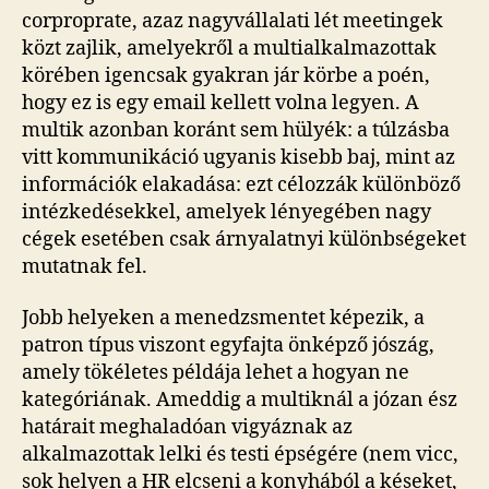
corproprate, azaz nagyvállalati lét meetingek
közt zajlik, amelyekről a multialkalmazottak
körében igencsak gyakran jár körbe a poén,
hogy ez is egy email kellett volna legyen. A
multik azonban koránt sem hülyék: a túlzásba
vitt kommunikáció ugyanis kisebb baj, mint az
információk elakadása: ezt célozzák különböző
intézkedésekkel, amelyek lényegében nagy
cégek esetében csak árnyalatnyi különbségeket
mutatnak fel.
Jobb helyeken a menedzsmentet képezik, a
patron típus viszont egyfajta önképző jószág,
amely tökéletes példája lehet a hogyan ne
kategóriának. Ameddig a multiknál a józan ész
határait meghaladóan vigyáznak az
alkalmazottak lelki és testi épségére (nem vicc,
sok helyen a HR elcseni a konyhából a késeket,