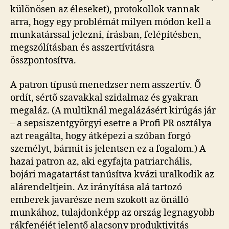
különösen az éleseket), protokollok vannak
arra, hogy egy problémát milyen módon kell a
munkatárssal jelezni, írásban, felépítésben,
megszólításban és asszertívitásra
összpontosítva.
A patron típusú menedzser nem asszertív. Ő
ordít, sértő szavakkal szidalmaz és gyakran
megaláz. (A multiknál megalázásért kirúgás jár
– a sepsiszentgyörgyi esetre a Profi PR osztálya
azt reagálta, hogy átképezi a szóban forgó
személyt, bármit is jelentsen ez a fogalom.) A
hazai patron az, aki egyfajta patriarchális,
bojári magatartást tanúsítva kvázi uralkodik az
alárendeltjein. Az irányítása alá tartozó
emberek javarésze nem szokott az önálló
munkához, tulajdonképp az ország legnagyobb
rákfenéjét jelentő alacsony produktivitás