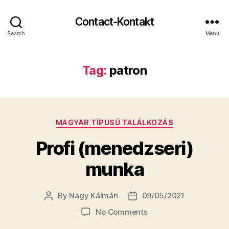
Contact-Kontakt
Search
Menu
Tag:
patron
Categories
MAGYAR TÍPUSÚ TALÁLKOZÁS
Profi (menedzseri)
munka
By
Nagy Kálmán
09/05/2021
Post
Post
author
date
on
No Comments
Profi