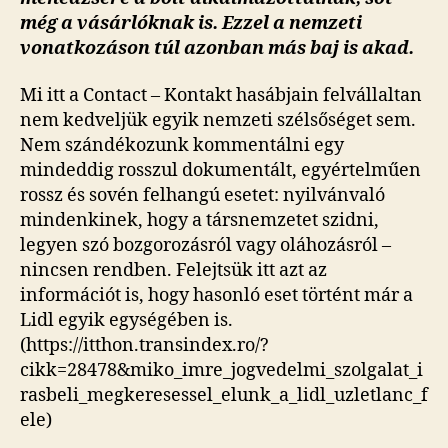
még a vásárlóknak is. Ezzel a nemzeti
vonatkozáson túl azonban más baj is akad.
Mi itt a Contact – Kontakt hasábjain felvállaltan
nem kedveljük egyik nemzeti szélsőséget sem.
Nem szándékozunk kommentálni egy
mindeddig rosszul dokumentált, egyértelműen
rossz és sovén felhangú esetet: nyilvánvaló
mindenkinek, hogy a társnemzetet szidni,
legyen szó bozgorozásról vagy oláhozásról –
nincsen rendben. Felejtsük itt azt az
információt is, hogy hasonló eset történt már a
Lidl egyik egységében is.
(https://itthon.transindex.ro/?
cikk=28478&miko_imre_jogvedelmi_szolgalat_i
rasbeli_megkeresessel_elunk_a_lidl_uzletlanc_f
ele)