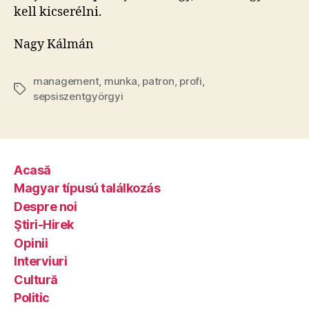
kell kicserélni.
Nagy Kálmán
management
,
munka
,
patron
,
profi
,
Tags
sepsiszentgyörgyi
Acasă
Magyar típusú találkozás
Despre noi
Ştiri-Hirek
Opinii
Interviuri
Cultură
Politic