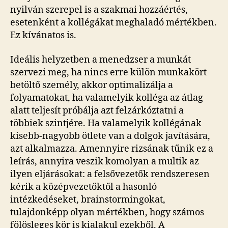
nyilván szerepel is a szakmai hozzáértés,
esetenként a kollégákat meghaladó mértékben.
Ez kívánatos is.
Ideális helyzetben a menedzser a munkát
szervezi meg, ha nincs erre külön munkakört
betöltő személy, akkor optimalizálja a
folyamatokat, ha valamelyik kolléga az átlag
alatt teljesít próbálja azt felzárkóztatni a
többiek szintjére. Ha valamelyik kollégának
kisebb-nagyobb ötlete van a dolgok javítására,
azt alkalmazza. Amennyire rizsának tűnik ez a
leírás, annyira veszik komolyan a multik az
ilyen eljárásokat: a felsővezetők rendszeresen
kérik a középvezetőktől a hasonló
intézkedéseket, brainstormingokat,
tulajdonképp olyan mértékben, hogy számos
fölösleges kör is kialakul ezekből. A