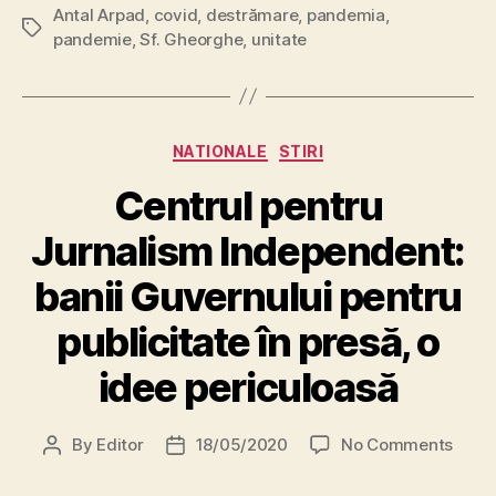
Antal Arpad
,
covid
,
destrămare
,
pandemia
,
Tags
pandemie
,
Sf. Gheorghe
,
unitate
Categories
NATIONALE
STIRI
Centrul pentru
Jurnalism Independent:
banii Guvernului pentru
publicitate în presă, o
idee periculoasă
on
By
Editor
18/05/2020
No Comments
Post
Post
Centr
author
date
pentr