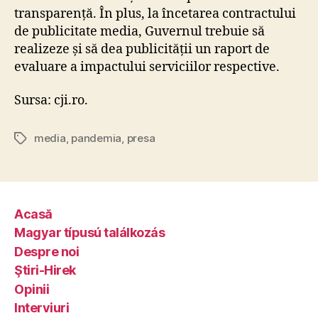
transparență. În plus, la încetarea contractului
de publicitate media, Guvernul trebuie să
realizeze și să dea publicității un raport de
evaluare a impactului serviciilor respective.
Sursa: cji.ro.
media
,
pandemia
,
presa
Tags
Acasă
Magyar típusú találkozás
Despre noi
Ştiri-Hirek
Opinii
Interviuri