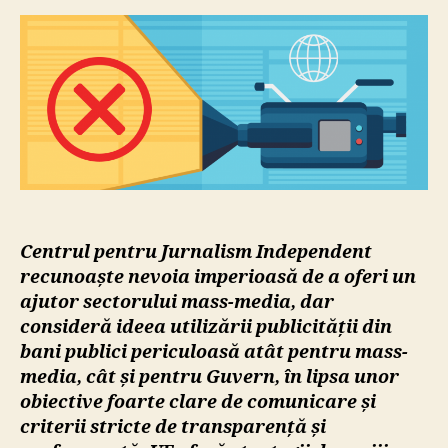
Jurna
Indep
banii
Guver
pentr
publi
în
presă
o
idee
peric
Centrul pentru Jurnalism Independent
recunoaște nevoia imperioasă de a oferi un
ajutor sectorului mass-media, dar
consideră ideea utilizării publicității din
bani publici periculoasă atât pentru mass-
media, cât și pentru Guvern, în lipsa unor
obiective foarte clare de comunicare și
criterii stricte de transparență și