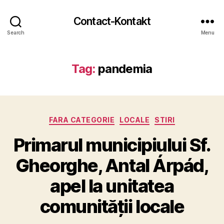
Contact-Kontakt
Search
Menu
Tag:
pandemia
Categories
FARA CATEGORIE
LOCALE
STIRI
Primarul municipiului Sf.
Gheorghe, Antal Árpád,
apel la unitatea
comunității locale