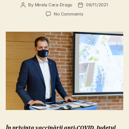
By
Mirela Cara-Dragu
09/11/2021
Post
Post
author
date
on
No Comments
Primarul
municipiului
Sf.
Gheorghe,
Antal
Árpád,
apel
la
unitatea
comunității
locale
În privința vaccinării anti-COVID, Județul