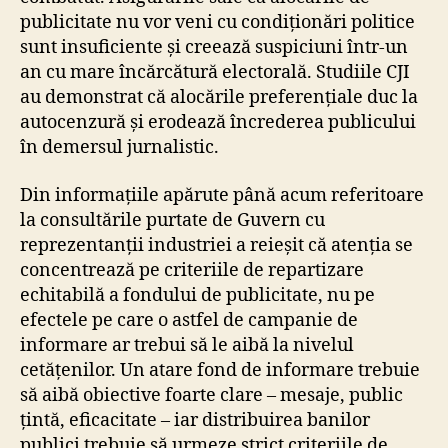
publicitate nu vor veni cu condiționări politice
sunt insuficiente și creează suspiciuni într-un
an cu mare încărcătură electorală. Studiile CJI
au demonstrat că alocările preferențiale duc la
autocenzură și erodează încrederea publicului
în demersul jurnalistic.
Din informațiile apărute până acum referitoare
la consultările purtate de Guvern cu
reprezentanții industriei a reieșit că atenția se
concentrează pe criteriile de repartizare
echitabilă a fondului de publicitate, nu pe
efectele pe care o astfel de campanie de
informare ar trebui să le aibă la nivelul
cetățenilor. Un atare fond de informare trebuie
să aibă obiective foarte clare – mesaje, public
țintă, eficacitate – iar distribuirea banilor
publici trebuie să urmeze strict criteriile de