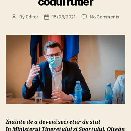
codul rutier
on
By
Editor
15/06/2021
No Comments
Post
Post
Olteá
author
date
Csong
dorit
ca
preșe
de
consil
de
cond
al
MIÉRT
chiar
dacă
a
încăl
codul
Înainte de a deveni secretar de stat
rutier
în Ministerul Tineretului și Sportului
, Olteán