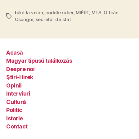
băut la volan
,
coddle rutier
,
MIÉRT
,
MTS
,
Olteán
Tags
Csongor
,
secretar de stat
Acasă
Magyar típusú találkozás
Despre noi
Ştiri-Hirek
Opinii
Interviuri
Cultură
Politic
Istorie
Contact