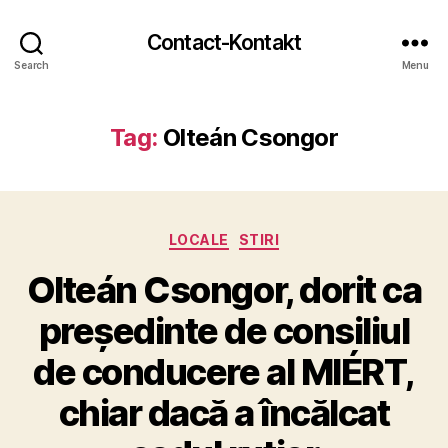
Contact-Kontakt
Search
Menu
Tag:
Olteán Csongor
Categories
LOCALE
STIRI
Olteán Csongor, dorit ca
președinte de consiliul
de conducere al MIÉRT,
chiar dacă a încălcat