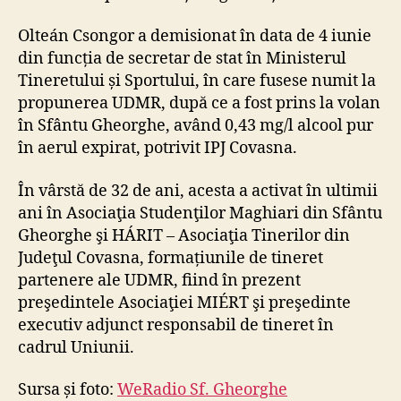
Olteán Csongor a demisionat în data de 4 iunie
din funcția de secretar de stat în Ministerul
Tineretului și Sportului, în care fusese numit la
propunerea UDMR, după ce a fost prins la volan
în Sfântu Gheorghe, având 0,43 mg/l alcool pur
în aerul expirat, potrivit IPJ Covasna.
În vârstă de 32 de ani, acesta a activat în ultimii
ani în Asociaţia Studenţilor Maghiari din Sfântu
Gheorghe şi HÁRIT – Asociaţia Tinerilor din
Judeţul Covasna, formațiunile de tineret
partenere ale UDMR, fiind în prezent
preşedintele Asociaţiei MIÉRT şi preşedinte
executiv adjunct responsabil de tineret în
cadrul Uniunii.
Sursa și foto:
WeRadio Sf. Gheorghe