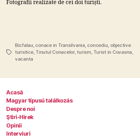
Fotografii realizate de cei doi turiști.
Bicfalau
,
conace in Transilvania
,
concediu
,
objective
turistice
,
Tinutul Conacelor
,
turism
,
Turist in Covasna
,
Tags
vacanta
Acasă
Magyar típusú találkozás
Despre noi
Ştiri-Hirek
Opinii
Interviuri