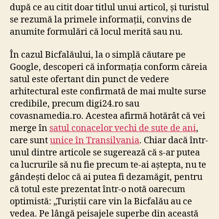
după ce au citit doar titlul unui articol, și turistul
se rezumă la primele informații, convins de
anumite formulări că locul merită sau nu.
În cazul Bicfalăului, la o simplă căutare pe
Google, descoperi că informația conform căreia
satul este ofertant din punct de vedere
arhitectural este confirmată de mai multe surse
credibile, precum digi24.ro sau
covasnamedia.ro. Acestea afirmă hotărât că vei
merge în
satul conacelor vechi de sute de ani
,
care sunt
unice în Transilvania
. Chiar dacă într-
unul dintre articole se sugerează că s-ar putea
ca lucrurile să nu fie precum te-ai aștepta, nu te
gândești deloc că ai putea fi dezamăgit, pentru
că totul este prezentat într-o notă oarecum
optimistă: „Turiștii care vin la Bicfalău au ce
vedea. Pe lângă peisajele superbe din această