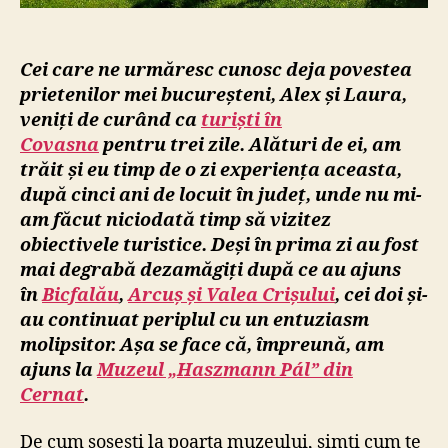
Cei care ne urmăresc cunosc deja povestea
prietenilor mei bucureșteni, Alex și Laura,
veniți de curând ca
turiști în
Covasna
pentru trei zile. Alături de ei, am
trăit și eu timp de o zi experiența aceasta,
după cinci ani de locuit în județ, unde nu mi-
am făcut niciodată timp să vizitez
obiectivele turistice. Deși în prima zi au fost
mai degrabă dezamăgiți după ce au ajuns
în
Bicfalău
,
Arcuș și Valea Crișului
, cei doi și-
au continuat periplul cu un entuziasm
molipsitor. Așa se face că, împreună, am
ajuns la
Muzeul „Haszmann Pál” din
Cernat
.
De cum sosești la poarta muzeului, simți cum te