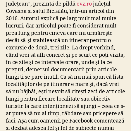
Județean”, prezintă de pildă
evz.ro
județul
Covasna și satul Bicfalău, într-un articol din
2016. Autorul explică pe larg mult mai multe
lucruri, dar articolul poate fi considerat mult
prea lung pentru cineva care nu urmărește
decât să-și stabilească un itinerar pentru o
excursie de două, trei zile. La drept vorbind,
când vrei să afli concret și pe scurt ce poți vizita,
în ce zile și ce intervale orare, unde și la ce
prețuri, demersul documentării prin articole
lungi ți se pare inutil. Ca să nu mai spun că lista
localităților de pe itinerar e mare și, dacă vrei
să nu bâjbâi, ești nevoit să citești zeci de articole
lungi pentru fiecare localitate sau obiectiv
turistic la care intenționezi să ajungi – ceea ce s-
ar putea să nu ai timp, răbdare sau pricepere să
faci. Așa cum oamenii pe Facebook comentează
și dezbat adesea fel și fel de subiecte numai