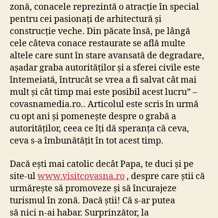
zonă, conacele reprezintă o atracție în special
pentru cei pasionați de arhitectură și
construcție veche. Din păcate însă, pe lângă
cele câteva conace restaurate se află multe
altele care sunt în stare avansată de degradare,
așadar graba autorităților și a sferei civile este
întemeiată, întrucât se vrea a fi salvat cât mai
mult și cât timp mai este posibil acest lucru” –
covasnamedia.ro.. Articolul este scris în urmă
cu opt ani și pomenește despre o grabă a
autorităților, ceea ce îți dă speranța că ceva,
ceva s-a îmbunătățit în tot acest timp.
Dacă ești mai catolic decât Papa, te duci și pe
site-ul
www.visitcovasna.ro
, despre care știi că
urmărește să promoveze și să încurajeze
turismul în zonă. Dacă știi! Că s-ar putea
să nici n-ai habar. Surprinzător, la