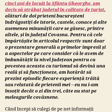
cinci ani de locuit la Sfântu Gheorghe, am
decis să străbat județul în calitate de turist
,
alături de doi prieteni bucureșteni
îndrăgostiți de istorie, castele, conace și alte
asemenea minunății care se găsesc, printre
altele, și în județul Covasna. Pentru că cele
împărtășite în articolul respectiv sunt doar
o prezentare generală a primelor impresii și
a aspectelor pe care consider că le avem de
îmbunătățit la nivel județean pentru ca
povestea aceasta cu turismul să devină una
reală și să funcționeze, am hotărât să
prezint episodic fiecare experiență trăită
sau relatată de prietenii mei – eu nu i-am
însoțit decât o zi din trei, câte au stat pe
meleagurile covăsnene.
Când începi să culegi de pe net informații