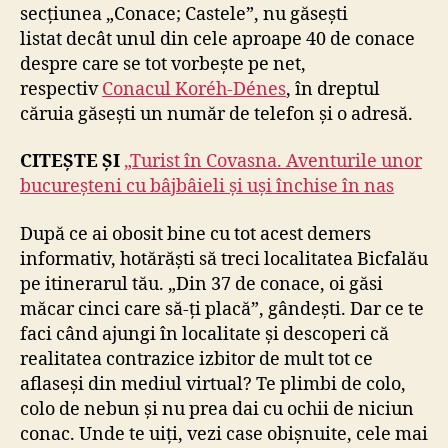
secțiunea „Conace; Castele”, nu găsești
listat decât unul din cele aproape 40 de conace
despre care se tot vorbește pe net,
respectiv
Conacul Koréh-Dénes
, în dreptul
căruia găsești un număr de telefon și o adresă.
CITEȘTE ȘI
„Turist în Covasna. Aventurile unor
bucureșteni cu bâjbâieli și uși închise în nas
După ce ai obosit bine cu tot acest demers
informativ, hotărăști să treci localitatea Bicfalău
pe itinerarul tău. „Din 37 de conace, oi găsi
măcar cinci care să-ți placă”, gândești. Dar ce te
faci când ajungi în localitate și descoperi că
realitatea contrazice izbitor de mult tot ce
aflaseși din mediul virtual? Te plimbi de colo,
colo de nebun și nu prea dai cu ochii de niciun
conac. Unde te uiți, vezi case obișnuite, cele mai