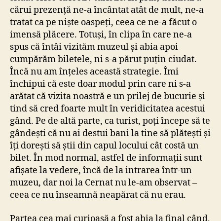
cărui prezență ne-a încântat atât de mult, ne-a
tratat ca pe niște oaspeți, ceea ce ne-a făcut o
imensă plăcere. Totuși, în clipa în care ne-a
spus că întâi vizităm muzeul și abia apoi
cumpărăm biletele, ni s-a părut puțin ciudat.
Încă nu am înțeles această strategie. Îmi
închipui că este doar modul prin care ni s-a
arătat că vizita noastră e un prilej de bucurie și
tind să cred foarte mult în veridicitatea acestui
gând. Pe de altă parte, ca turist, poți începe să te
gândești că nu ai destui bani la tine să plătești și
îți dorești să știi din capul locului cât costă un
bilet. În mod normal, astfel de informații sunt
afișate la vedere, încă de la intrarea într-un
muzeu, dar noi la Cernat nu le-am observat –
ceea ce nu înseamnă neapărat că nu erau.
Partea cea mai curioasă a fost abia la final când,