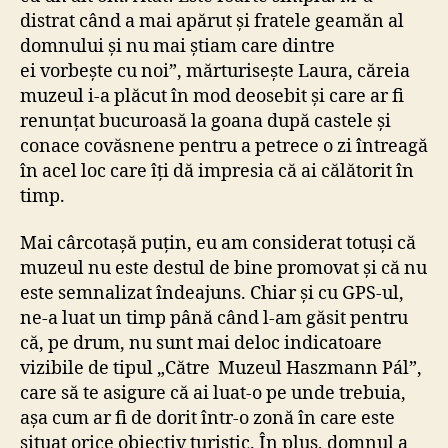
distrat când a mai apărut și fratele geamăn al
domnului și nu mai știam care dintre
ei vorbește cu noi”, mărturisește Laura, căreia
muzeul i-a plăcut în mod deosebit și care ar fi
renunțat bucuroasă la goana după castele și
conace covăsnene pentru a petrece o zi întreagă
în acel loc care îți dă impresia că ai călătorit în
timp.
Mai cârcotașă puțin, eu am considerat totuși că
muzeul nu este destul de bine promovat și că nu
este semnalizat îndeajuns. Chiar și cu GPS-ul,
ne-a luat un timp până când l-am găsit pentru
că, pe drum, nu sunt mai deloc indicatoare
vizibile de tipul „Către Muzeul Haszmann Pál”,
care să te asigure că ai luat-o pe unde trebuia,
așa cum ar fi de dorit într-o zonă în care este
situat orice obiectiv turistic. În plus, domnul a