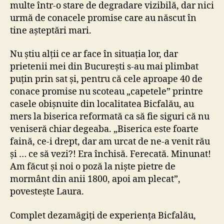
multe într-o stare de degradare vizibilă, dar nici
urmă de conacele promise care au născut în
tine așteptări mari.
Nu știu alții ce ar face în situația lor, dar
prietenii mei din București s-au mai plimbat
puțin prin sat și, pentru că cele aproape 40 de
conace promise nu scoteau „capetele” printre
casele obișnuite din localitatea Bicfalău, au
mers la biserica reformată ca să fie siguri că nu
veniseră chiar degeaba. „Biserica este foarte
faină, ce-i drept, dar am urcat de ne-a venit rău
și … ce să vezi?! Era închisă. Ferecată. Minunat!
Am făcut și noi o poză la niște pietre de
mormânt din anii 1800, apoi am plecat”,
povestește Laura.
Complet dezamăgiți de experiența Bicfalău,