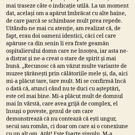
mai traseze câte o indicație utilă. La un moment
dat, același om a apărut îmbrăcat cu alte haine,
de care parcă se schimbase mult prea repede.
Uitându-ne mai cu atenție, am realizat că, de
fapt, erau doi oameni identici, căci cel care
apăruse ca din senin îi era frate geamăn
ospitalierului domn care ne însoțea, iar asta ne-
a distrat și ne-a creat o stare de spirit și mai
bună. „Recunosc că am văzut multe variante de
muzee țărănești prin călătoriile mele și, da, aici
mi-a plăcut tare, tare mult. Mi se confirmă încă
o dată că, atunci când nu te duci cu așteptări,
este cel mai bine. Mi-a plăcut mult de domnul
mai în vârstă, care avea grijă de complex, el
însuși o poveste, genul de om care
demonstrează că nu contează că ești ungur,
secui sau român, ci doar om care ai o conexiune
cu un alt om. Atât! Este foarte simplu. M-a