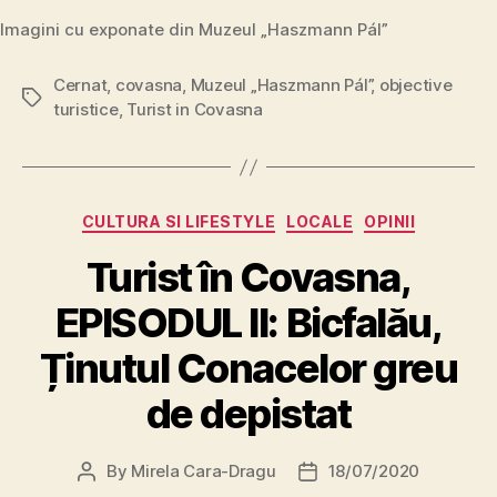
Imagini cu exponate din Muzeul „Haszmann Pál”
Cernat
,
covasna
,
Muzeul „Haszmann Pál”
,
objective
Tags
turistice
,
Turist in Covasna
Categories
CULTURA SI LIFESTYLE
LOCALE
OPINII
Turist în Covasna,
EPISODUL II: Bicfalău,
Ținutul Conacelor greu
de depistat
By
Mirela Cara-Dragu
18/07/2020
Post
Post
author
date