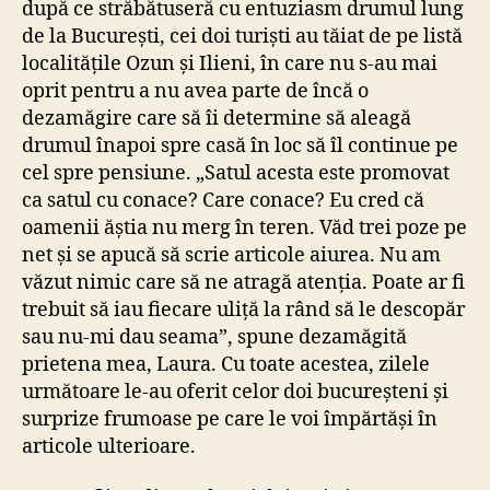
după ce străbătuseră cu entuziasm drumul lung
de la București, cei doi turiști au tăiat de pe listă
localitățile Ozun și Ilieni, în care nu s-au mai
oprit pentru a nu avea parte de încă o
dezamăgire care să îi determine să aleagă
drumul înapoi spre casă în loc să îl continue pe
cel spre pensiune. „Satul acesta este promovat
ca satul cu conace? Care conace? Eu cred că
oamenii ăștia nu merg în teren. Văd trei poze pe
net și se apucă să scrie articole aiurea. Nu am
văzut nimic care să ne atragă atenția. Poate ar fi
trebuit să iau fiecare uliță la rând să le descopăr
sau nu-mi dau seama”, spune dezamăgită
prietena mea, Laura. Cu toate acestea, zilele
următoare le-au oferit celor doi bucureșteni și
surprize frumoase pe care le voi împărtăși în
articole ulterioare.