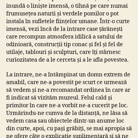
inundă o liniște imensă, o tihnă pe care numai
frumusețea naturii și verdele pomilor o pot
instala în sufletele ființelor umane. Într-o curte
imensă, vezi încă de la intrare case țărănești
care recompun atmosfera idilică a satului de
odinioară, construcții tip conac și fel și fel de
utilaje, tablouri și sculpturi, care îți stârnesc
curiozitatea de a le cerceta și a le afla povestea.
La intrare, ne-a întâmpinat un domn extrem de
amabil, care ne-a povestit pe scurt ce urmează
să vedem și ne-a recomandat ordinea în care ar
fi indicat să vizităm muzeul. Felul cald și
primitor în care ne-a vorbit ne-a cucerit pe loc.
Urmărindu-ne cumva de la distanță, ne lăsa să
vedem casa sau obiectele dintr-un anume loc
din curte, apoi, cu pași grăbiți, se mai apropia să
ne ofere câte o explicație suplimentară și să ne