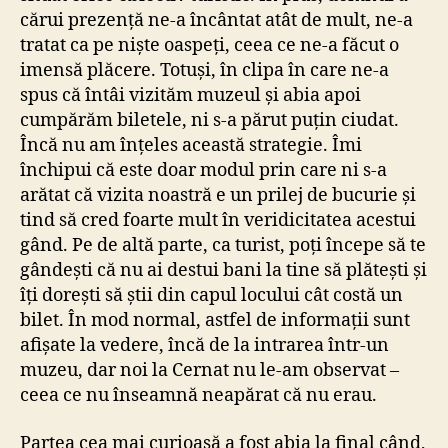
cărui prezență ne-a încântat atât de mult, ne-a
tratat ca pe niște oaspeți, ceea ce ne-a făcut o
imensă plăcere. Totuși, în clipa în care ne-a
spus că întâi vizităm muzeul și abia apoi
cumpărăm biletele, ni s-a părut puțin ciudat.
Încă nu am înțeles această strategie. Îmi
închipui că este doar modul prin care ni s-a
arătat că vizita noastră e un prilej de bucurie și
tind să cred foarte mult în veridicitatea acestui
gând. Pe de altă parte, ca turist, poți începe să te
gândești că nu ai destui bani la tine să plătești și
îți dorești să știi din capul locului cât costă un
bilet. În mod normal, astfel de informații sunt
afișate la vedere, încă de la intrarea într-un
muzeu, dar noi la Cernat nu le-am observat –
ceea ce nu înseamnă neapărat că nu erau.
Partea cea mai curioasă a fost abia la final când,