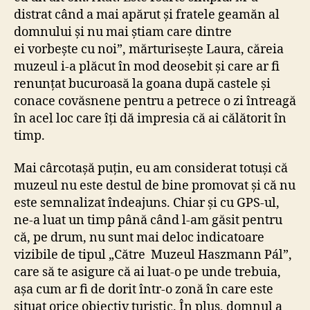
distrat când a mai apărut și fratele geamăn al
domnului și nu mai știam care dintre
ei vorbește cu noi”, mărturisește Laura, căreia
muzeul i-a plăcut în mod deosebit și care ar fi
renunțat bucuroasă la goana după castele și
conace covăsnene pentru a petrece o zi întreagă
în acel loc care îți dă impresia că ai călătorit în
timp.
Mai cârcotașă puțin, eu am considerat totuși că
muzeul nu este destul de bine promovat și că nu
este semnalizat îndeajuns. Chiar și cu GPS-ul,
ne-a luat un timp până când l-am găsit pentru
că, pe drum, nu sunt mai deloc indicatoare
vizibile de tipul „Către Muzeul Haszmann Pál”,
care să te asigure că ai luat-o pe unde trebuia,
așa cum ar fi de dorit într-o zonă în care este
situat orice obiectiv turistic. În plus, domnul a