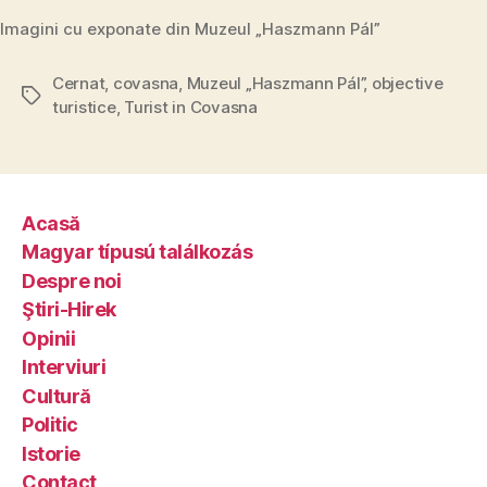
Imagini cu exponate din Muzeul „Haszmann Pál”
Cernat
,
covasna
,
Muzeul „Haszmann Pál”
,
objective
Tags
turistice
,
Turist in Covasna
Acasă
Magyar típusú találkozás
Despre noi
Ştiri-Hirek
Opinii
Interviuri
Cultură
Politic
Istorie
Contact