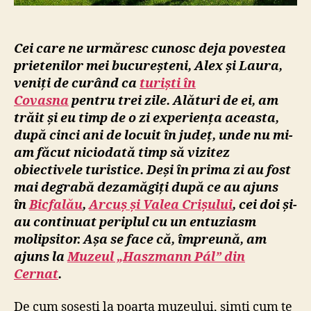
Cei care ne urmăresc cunosc deja povestea
prietenilor mei bucureșteni, Alex și Laura,
veniți de curând ca
turiști în
Covasna
pentru trei zile. Alături de ei, am
trăit și eu timp de o zi experiența aceasta,
după cinci ani de locuit în județ, unde nu mi-
am făcut niciodată timp să vizitez
obiectivele turistice. Deși în prima zi au fost
mai degrabă dezamăgiți după ce au ajuns
în
Bicfalău
,
Arcuș și Valea Crișului
, cei doi și-
au continuat periplul cu un entuziasm
molipsitor. Așa se face că, împreună, am
ajuns la
Muzeul „Haszmann Pál” din
Cernat
.
De cum sosești la poarta muzeului, simți cum te