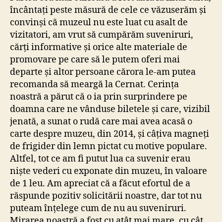
încântați peste măsură de cele ce văzuserăm și
convinși că muzeul nu este luat cu asalt de
vizitatori, am vrut să cumpărăm suveniruri,
cărți informative și orice alte materiale de
promovare pe care să le putem oferi mai
departe și altor persoane cărora le-am putea
recomanda să meargă la Cernat. Cerința
noastră a părut că o ia prin surprindere pe
doamna care ne vânduse biletele și care, vizibil
jenată, a sunat o rudă care mai avea acasă o
carte despre muzeu, din 2014, și câțiva magneți
de frigider din lemn pictat cu motive populare.
Altfel, tot ce am fi putut lua ca suvenir erau
niște vederi cu exponate din muzeu, în valoare
de 1 leu. Am apreciat că a făcut efortul de a
răspunde pozitiv solicitării noastre, dar tot nu
puteam înțelege cum de nu au suveniruri.
Mirarea noastră a fost cu atât mai mare, cu cât