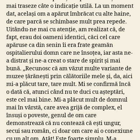
mai traseze câte o indicație utilă. La un moment
dat, același om a apărut îmbrăcat cu alte haine,
de care parcă se schimbase mult prea repede.
Uitându-ne mai cu atenție, am realizat că, de
fapt, erau doi oameni identici, căci cel care
apăruse ca din senin îi era frate geamăn
ospitalierului domn care ne însoțea, iar asta ne-
a distrat și ne-a creat o stare de spirit și mai
bună. „Recunosc că am văzut multe variante de
muzee țărănești prin călătoriile mele și, da, aici
mi-a plăcut tare, tare mult. Mi se confirmă încă
o dată că, atunci când nu te duci cu așteptări,
este cel mai bine. Mi-a plăcut mult de domnul
mai în vârstă, care avea grijă de complex, el
însuși o poveste, genul de om care
demonstrează că nu contează că ești ungur,
secui sau român, ci doar om care ai o conexiune
cu un alt om. Atât! Este foarte simplu. M-a