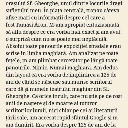
orașului Sf. Gheorghe, unul dintre locurile dragi
sufletului meu. În piața centrală, tronau câteva
afișe mari cu informații despre cel care a
fost Tamási Áron. M-am apropiat entuziasmată
să aflu despre ce era vorba mai exact și am avut
o surpriză cum nu se poate mai neplăcută.
Absolut toate panourile expoziției stradale erau
scrise în limba maghiară. Am analizat pe toate
fețele, m-am plimbat cercetător pe lângă toate
panourile. Nimic. Numai maghiară. Am dedus
din layout că era vorba de împlinirea a 125 de
ani de când se născuse sau murise scriitorul
care dă și numele teatrului maghiar din Sf.
Gheorghe. Ca orice incult, care nu știe pe de rost
anii de naștere și de moarte ai tuturor
scriitorilor lumii, nici chiar pe cei ai literaturii
țării sale, am accesat rapid sfântul Google și m-
am dumirit. Era vorba despre 125 de ani de la