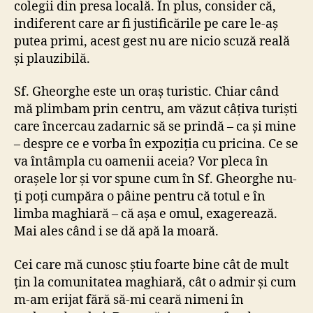
colegii din presa locală. În plus, consider că,
indiferent care ar fi justificările pe care le-aș
putea primi, acest gest nu are nicio scuză reală
și plauzibilă.
Sf. Gheorghe este un oraș turistic. Chiar când
mă plimbam prin centru, am văzut câțiva turiști
care încercau zadarnic să se prindă – ca și mine
– despre ce e vorba în expoziția cu pricina. Ce se
va întâmpla cu oamenii aceia? Vor pleca în
orașele lor și vor spune cum în Sf. Gheorghe nu-
ți poți cumpăra o pâine pentru că totul e în
limba maghiară – că așa e omul, exagerează.
Mai ales când i se dă apă la moară.
Cei care mă cunosc știu foarte bine cât de mult
țin la comunitatea maghiară, cât o admir și cum
m-am erijat fără să-mi ceară nimeni în