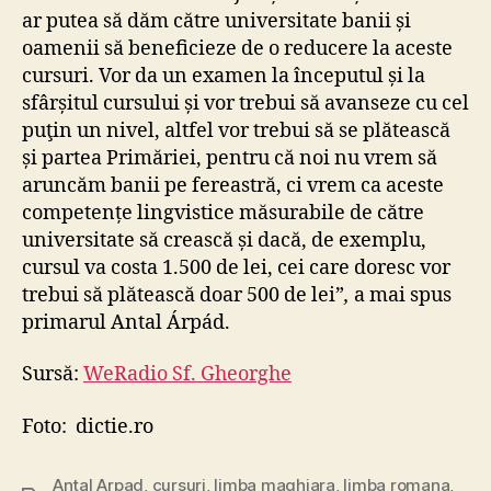
ar putea să dăm către universitate banii și
oamenii să beneficieze de o reducere la aceste
cursuri. Vor da un examen la începutul și la
sfârșitul cursului și vor trebui să avanseze cu cel
puţin un nivel, altfel vor trebui să se plătească
și partea Primăriei, pentru că noi nu vrem să
aruncăm banii pe fereastră, ci vrem ca aceste
competențe lingvistice măsurabile de către
universitate să crească și dacă, de exemplu,
cursul va costa 1.500 de lei, cei care doresc vor
trebui să plătească doar 500 de lei”
,
a mai spus
primarul Antal Árpád.
Sursă:
WeRadio Sf. Gheorghe
Foto: dictie.ro
Antal Arpad
,
cursuri
,
limba maghiara
,
limba romana
,