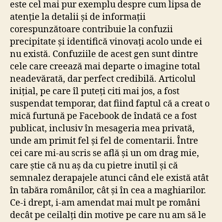
este cel mai pur exemplu despre cum lipsa de
lui Tamási
atenție la detalii și de informații
Áron
corespunzătoare contribuie la confuzii
precipitate și identifică vinovați acolo unde ei
nu există. Confuziile de acest gen sunt dintre
cele care creează mai departe o imagine total
neadevărată, dar perfect credibilă. Articolul
inițial, pe care îl puteți citi mai jos, a fost
suspendat temporar, dat fiind faptul că a creat o
mică furtună pe Facebook de îndată ce a fost
publicat, inclusiv în mesageria mea privată,
unde am primit fel și fel de comentarii. Între
cei care mi-au scris se află și un om drag mie,
care știe că nu aș da cu pietre inutil și că
semnalez derapajele atunci când ele există atât
în tabăra românilor, cât și în cea a maghiarilor.
Ce-i drept, i-am amendat mai mult pe români
decât pe ceilalți din motive pe care nu am să le