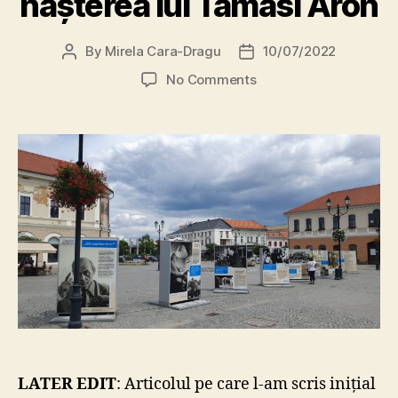
nașterea lui Tamási Áron
By
Mirela Cara-Dragu
10/07/2022
Post
Post
author
date
on
No Comments
Sf.
Gheorghe:
Expoziție
exclusiv
în
limba
maghiară,
la
aniversarea
a
125
de
ani
de
la
LATER EDIT
: Articolul pe care l-am scris inițial
nașterea