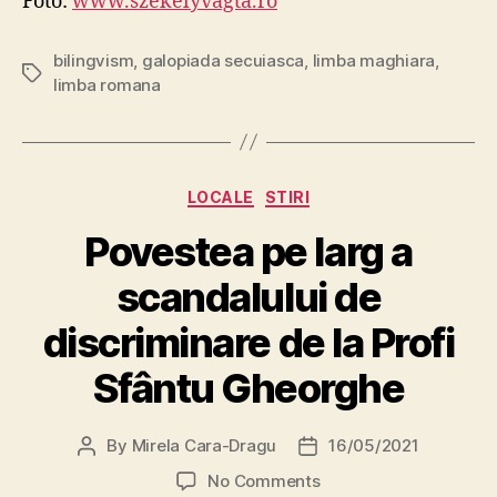
Foto:
www.szekelyvagta.ro
bilingvism
,
galopiada secuiasca
,
limba maghiara
,
Tags
limba romana
Categories
LOCALE
STIRI
Povestea pe larg a
scandalului de
discriminare de la Profi
Sfântu Gheorghe
By
Mirela Cara-Dragu
16/05/2021
Post
Post
author
date
on
No Comments