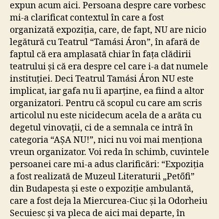
expun acum aici. Persoana despre care vorbesc
mi-a clarificat contextul în care a fost
organizată expoziția, care, de fapt, NU are nicio
legătură cu Teatrul “Tamási Áron”, în afară de
faptul că era amplasată chiar în fața clădirii
teatrului și că era despre cel care i-a dat numele
instituției. Deci Teatrul Tamási Áron NU este
implicat, iar gafa nu îi aparține, ea fiind a altor
organizatori. Pentru că scopul cu care am scris
articolul nu este nicidecum acela de a arăta cu
degetul vinovații, ci de a semnala ce intră în
categoria “AȘA NU!”, nici nu voi mai menționa
vreun organizator. Voi reda în schimb, cuvintele
persoanei care mi-a adus clarificări: “Expoziția
a fost realizată de Muzeul Literaturii „Petőfi”
din Budapesta și este o expoziție ambulantă,
care a fost deja la Miercurea-Ciuc și la Odorheiu
Secuiesc și va pleca de aici mai departe, în