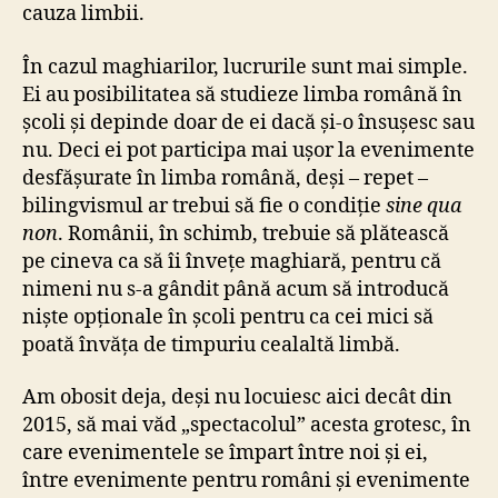
cauza limbii.
În cazul maghiarilor, lucrurile sunt mai simple.
Ei au posibilitatea să studieze limba română în
școli și depinde doar de ei dacă și-o însușesc sau
nu. Deci ei pot participa mai ușor la evenimente
desfășurate în limba română, deși – repet –
bilingvismul ar trebui să fie o condiție
sine qua
non
. Românii, în schimb, trebuie să plătească
pe cineva ca să îi învețe maghiară, pentru că
nimeni nu s-a gândit până acum să introducă
niște opționale în școli pentru ca cei mici să
poată învăța de timpuriu cealaltă limbă.
Am obosit deja, deși nu locuiesc aici decât din
2015, să mai văd „spectacolul” acesta grotesc, în
care evenimentele se împart între noi și ei,
între evenimente pentru români și evenimente