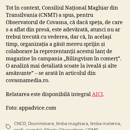
Tot în context, Consiliul Național Maghiar din
Transilvania (CNMT) a spus, pentru
Observatorul de Covasna, că dacă speța, de care
s-a aflat din presă, este adevărată, atunci nu ar
trebui trecută cu vederea, dar că, în același
timp, organizația a găsit mereu sprijin și
colaborare la reprezentanții acestui lanț de
magazine în campania „Bilingvism în comerț”.
O analiză mai detaliată scoate la iveală și alte
amănunte” – se arată în articolul din
covasnamedia.ro.
Relatarea este disponibilă integral
AICI
.
Foto: appadvice.com
CNCD
,
Discriminare
,
limba maghiara
,
limba materna
,
Tags
profi
,
scandal
,
Sfantu Gheorghem
,
UDMR