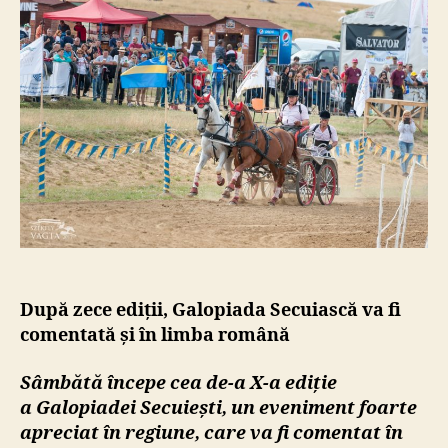
Galopiada
Secuiască
va
fi
comentată
și
în
limba
română
După zece ediții, Galopiada Secuiască va fi
comentată și în limba română
Sâmbătă începe
cea de-a X-a ediție
a Galopiad
ei Secui
ești, un eveniment foarte
apreciat în regiune, care va fi comentat în