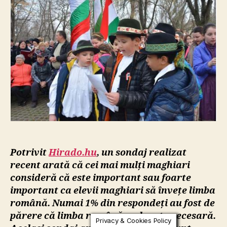
înveț
limba
româ
–
asta
cred
cei
mai
mulți
maghi
din
Trans
Potrivit
Hirado.hu
, un sondaj realizat
recent arată că cei mai mulți maghiari
consideră că este important sau foarte
important ca elevii maghiari să învețe limba
română. Numai 1% din respondeți au fost de
părere că limba română nu le este necesară.
Privacy & Cookies Policy