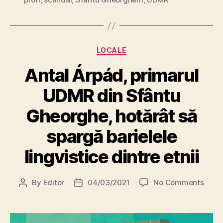
Categories
LOCALE
Antal Árpád, primarul
UDMR din Sfântu
Gheorghe, hotărât să
spargă barielele
lingvistice dintre etnii
on
By
Editor
04/03/2021
No Comments
Post
Post
Antal
author
date
Árpád
prima