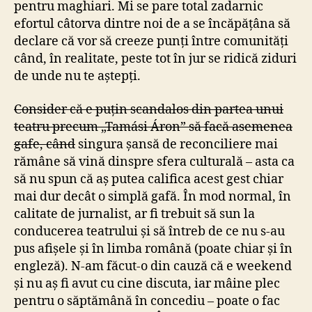
pentru maghiari. Mi se pare total zadarnic
efortul câtorva dintre noi de a se încăpățâna să
declare că vor să creeze punți între comunități
când, în realitate, peste tot în jur se ridică ziduri
de unde nu te aștepți.
Consider că e puțin scandalos din partea unui
teatru precum „Tamási Áron” să facă asemenea
gafe, când
singura șansă de reconciliere mai
rămâne să vină dinspre sfera culturală – asta ca
să nu spun că aș putea califica acest gest chiar
mai dur decât o simplă gafă. În mod normal, în
calitate de jurnalist, ar fi trebuit să sun la
conducerea teatrului și să întreb de ce nu s-au
pus afișele și în limba română (poate chiar și în
engleză). N-am făcut-o din cauză că e weekend
și nu aș fi avut cu cine discuta, iar mâine plec
pentru o săptămână în concediu – poate o fac