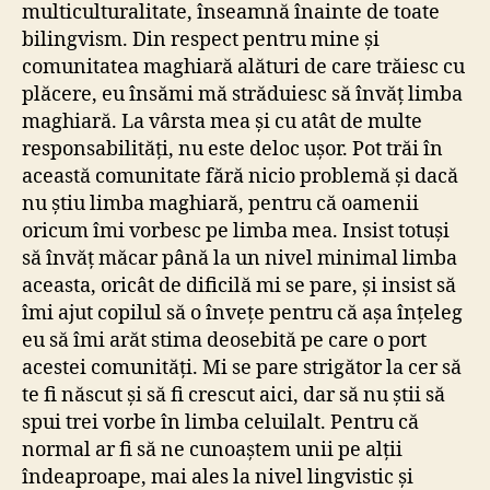
multiculturalitate, înseamnă înainte de toate
bilingvism. Din respect pentru mine și
comunitatea maghiară alături de care trăiesc cu
plăcere, eu însămi mă străduiesc să învăț limba
maghiară. La vârsta mea și cu atât de multe
responsabilități, nu este deloc ușor. Pot trăi în
această comunitate fără nicio problemă și dacă
nu știu limba maghiară, pentru că oamenii
oricum îmi vorbesc pe limba mea. Insist totuși
să învăț măcar până la un nivel minimal limba
aceasta, oricât de dificilă mi se pare, și insist să
îmi ajut copilul să o învețe pentru că așa înțeleg
eu să îmi arăt stima deosebită pe care o port
acestei comunități. Mi se pare strigător la cer să
te fi născut și să fi crescut aici, dar să nu știi să
spui trei vorbe în limba celuilalt. Pentru că
normal ar fi să ne cunoaștem unii pe alții
îndeaproape, mai ales la nivel lingvistic și