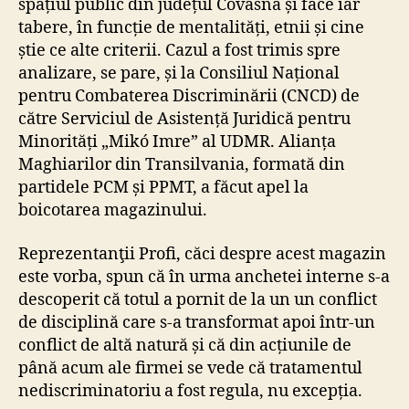
spațiul public din județul Covasna și face iar
tabere, în funcție de mentalități, etnii și cine
știe ce alte criterii. Cazul a fost trimis spre
analizare, se pare, și la Consiliul Național
pentru Combaterea Discriminării (CNCD) de
către Serviciul de Asistență Juridică pentru
Minorități „Mikó Imre” al UDMR. Alianța
Maghiarilor din Transilvania, formată din
partidele PCM și PPMT, a făcut apel la
boicotarea magazinului.
Reprezentanţii Profi, căci despre acest magazin
este vorba, spun că în urma anchetei interne s-a
descoperit că totul a pornit de la un un conflict
de disciplină care s-a transformat apoi într-un
conflict de altă natură și că din acțiunile de
până acum ale firmei se vede că tratamentul
nediscriminatoriu a fost regula, nu excepția.