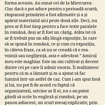
forma aceasta. Au sunat cei de la Miercurea-
Ciuc dacă o pot aduce pentru o perioadă scurtă,
răspunsul primăriei a fost afirmativ și a și
apărut materialul aici peste două zile. Deci, nu
prea ar fi fost timp pentru a face texte paralele
în română, deși ar fi fost un câștig. Atâta tot că
ar fi trebuit pus un afiș lângă expoziție, în care
să se spună în română, ce și cum cu expoziția,
în câteva fraze, ca să nu se creadă că e rea-
voință sau neglijență, asta e adevărat.” Amicul
meu este maghiar. Este un om cultivat și decent
dintre cei pe care îi admir enorm. Îi mulțumesc
pentru că m-a lămurit și m-a ajutat să fac
lumină într-un astfel de caz. Cum i-am spus însă
și lui, nu pot fi de acord cu faptul că
organizatorii, oricine ar fi ei, nu s-au putut
gândi să scrie în engleză și română, pe un
panou adiacent, un scurt mesaj explicativ, prin