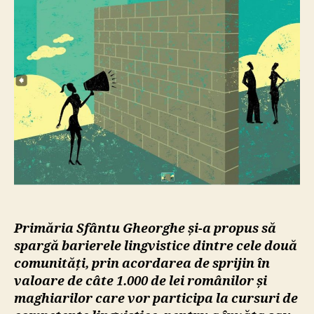
UDM
din
Sfân
Gheo
hotăr
să
spar
barie
lingv
dintr
etnii
Primăria Sfântu Gheorghe și-a propus să
spargă barierele lingvistice dintre cele două
comunități, prin acordarea de sprijin în
valoare de câte 1.000 de lei românilor și
maghiarilor care vor participa la cursuri de