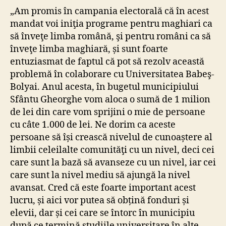
„Am promis în campania electorală că în acest
mandat voi iniţia programe pentru maghiari ca
să înveţe limba română, şi pentru români ca să
înveţe limba maghiară, și sunt foarte
entuziasmat de faptul că pot să rezolv această
problemă în colaborare cu Universitatea Babeş-
Bolyai. Anul acesta, în bugetul municipiului
Sfântu Gheorghe vom aloca o sumă de 1 milion
de lei din care vom sprijini o mie de persoane
cu câte 1.000 de lei. Ne dorim ca aceste
persoane să își crească nivelul de cunoaștere al
limbii celeilalte comunităţi cu un nivel, deci cei
care sunt la bază să avanseze cu un nivel, iar cei
care sunt la nivel mediu să ajungă la nivel
avansat. Cred că este foarte important acest
lucru, și aici vor putea să obțină fonduri și
elevii, dar și cei care se întorc în municipiu
după ce termină studiile universitare în alte