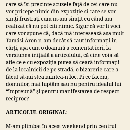
care să își prezinte scuzele față de cei care nu
vor pricepe nimic din expoziție și care se vor
simți frustrați cum m-am simțit eu când am
realizat că nu pot citi nimic. Sigur că vor fi voci
care vor spune că, dacă mă interesează așa mult
Tamási Áron n-am decât să caut informații în
cărți, așa cum o doamnă a comentat ieri, la
versiunea inițială a articolului, că cine voia să
afle ce e cu expoziția putea să ceară informații
de la localnicii de pe stradă, o bizarerie care a
făcut să-mi stea mintea-n loc. Pi ce facem,
domnilor, mai luptăm sau nu pentru idealul lui
“împreună” și pentru manifestarea de respect
reciproc?
ARTICOLUL ORIGINAL
:
M-am plimbat în acest weekend prin centrul