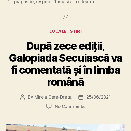
prapastie
,
respect
,
Tamasi aron
,
teatru
Categories
LOCALE
STIRI
După zece ediții,
Galopiada Secuiască va
fi comentată și în limba
română
By
Mirela Cara-Dragu
25/06/2021
Post
Post
author
date
on
No Comments
După
zece
ediții,