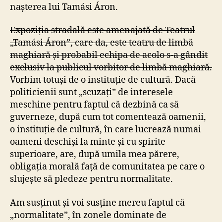
nașterea lui Tamási Áron.
Expoziția stradală este amenajată de Teatrul
„Tamási Áron”, care da, este teatru de limbă
maghiară și probabil echipa de acolo s-a gândit
exclusiv la publicul vorbitor de limbă maghiară.
Vorbim totuși de o instituție de cultură.
Dacă
politicienii sunt „scuzați” de interesele
meschine pentru faptul că dezbină ca să
guverneze, după cum tot comentează oamenii,
o instituție de cultură, în care lucrează numai
oameni deschiși la minte și cu spirite
superioare, are, după umila mea părere,
obligația morală față de comunitatea pe care o
slujește să pledeze pentru normalitate.
Am susținut și voi susține mereu faptul că
„normalitate”, în zonele dominate de