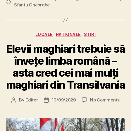
Tags
Sfantu Gheorghe
Categories
LOCALE
NATIONALE
STIRI
Elevii maghiari trebuie să
învețe limba română –
asta cred cei mai mulți
maghiari din Transilvania
on
By
Editor
10/09/2020
No Comments
Post
Post
Elevii
author
date
maghi
trebu
să