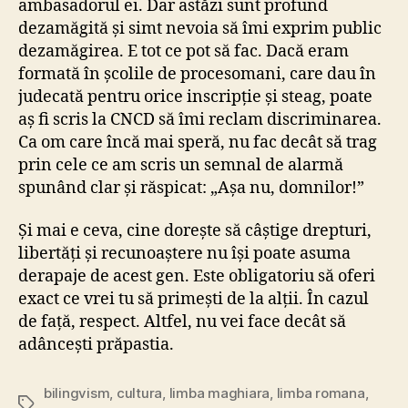
ambasadorul ei. Dar astăzi sunt profund
dezamăgită și simt nevoia să îmi exprim public
dezamăgirea. E tot ce pot să fac. Dacă eram
formată în școlile de procesomani, care dau în
judecată pentru orice inscripție și steag, poate
aș fi scris la CNCD să îmi reclam discriminarea.
Ca om care încă mai speră, nu fac decât să trag
prin cele ce am scris un semnal de alarmă
spunând clar și răspicat: „Așa nu, domnilor!”
Și mai e ceva, cine dorește să câștige drepturi,
libertăți și recunoaștere nu își poate asuma
derapaje de acest gen. Este obligatoriu să oferi
exact ce vrei tu să primești de la alții. În cazul
de față, respect. Altfel, nu vei face decât să
adâncești prăpastia.
bilingvism
,
cultura
,
limba maghiara
,
limba romana
,
Tags