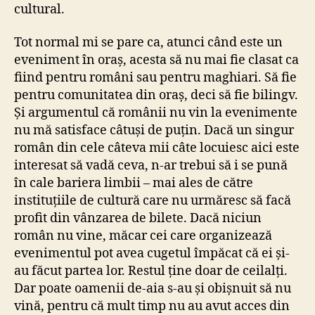
cultural.
Tot normal mi se pare ca, atunci când este un
eveniment în oraș, acesta să nu mai fie clasat ca
fiind pentru români sau pentru maghiari. Să fie
pentru comunitatea din oraș, deci să fie bilingv.
Și argumentul că românii nu vin la evenimente
nu mă satisface câtuși de puțin. Dacă un singur
român din cele câteva mii câte locuiesc aici este
interesat să vadă ceva, n-ar trebui să i se pună
în cale bariera limbii – mai ales de către
instituțiile de cultură care nu urmăresc să facă
profit din vânzarea de bilete. Dacă niciun
român nu vine, măcar cei care organizează
evenimentul pot avea cugetul împăcat că ei și-
au făcut partea lor. Restul ține doar de ceilalți.
Dar poate oamenii de-aia s-au și obișnuit să nu
vină, pentru că mult timp nu au avut acces din