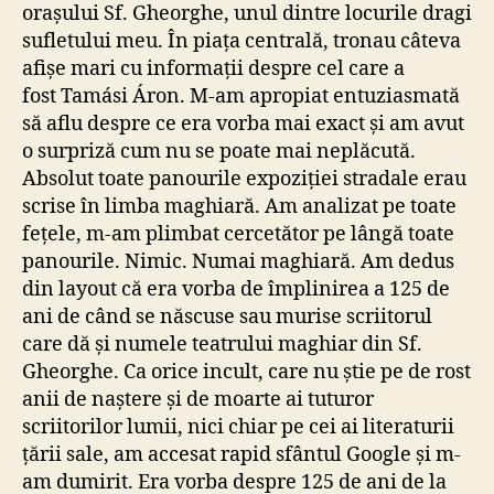
orașului Sf. Gheorghe, unul dintre locurile dragi
sufletului meu. În piața centrală, tronau câteva
afișe mari cu informații despre cel care a
fost Tamási Áron. M-am apropiat entuziasmată
să aflu despre ce era vorba mai exact și am avut
o surpriză cum nu se poate mai neplăcută.
Absolut toate panourile expoziției stradale erau
scrise în limba maghiară. Am analizat pe toate
fețele, m-am plimbat cercetător pe lângă toate
panourile. Nimic. Numai maghiară. Am dedus
din layout că era vorba de împlinirea a 125 de
ani de când se născuse sau murise scriitorul
care dă și numele teatrului maghiar din Sf.
Gheorghe. Ca orice incult, care nu știe pe de rost
anii de naștere și de moarte ai tuturor
scriitorilor lumii, nici chiar pe cei ai literaturii
țării sale, am accesat rapid sfântul Google și m-
am dumirit. Era vorba despre 125 de ani de la