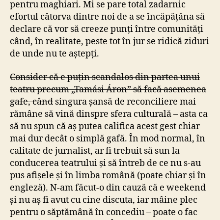
pentru maghiari. Mi se pare total zadarnic
efortul câtorva dintre noi de a se încăpățâna să
declare că vor să creeze punți între comunități
când, în realitate, peste tot în jur se ridică ziduri
de unde nu te aștepți.
Consider că e puțin scandalos din partea unui
teatru precum „Tamási Áron” să facă asemenea
gafe, când
singura șansă de reconciliere mai
rămâne să vină dinspre sfera culturală – asta ca
să nu spun că aș putea califica acest gest chiar
mai dur decât o simplă gafă. În mod normal, în
calitate de jurnalist, ar fi trebuit să sun la
conducerea teatrului și să întreb de ce nu s-au
pus afișele și în limba română (poate chiar și în
engleză). N-am făcut-o din cauză că e weekend
și nu aș fi avut cu cine discuta, iar mâine plec
pentru o săptămână în concediu – poate o fac