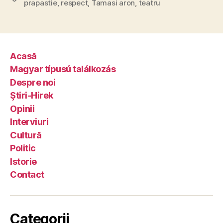
prapastie
,
respect
,
Tamasi aron
,
teatru
Acasă
Magyar típusú találkozás
Despre noi
Ştiri-Hirek
Opinii
Interviuri
Cultură
Politic
Istorie
Contact
Categorii