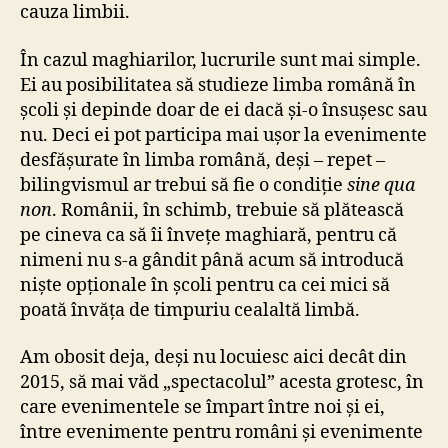
cauza limbii.
În cazul maghiarilor, lucrurile sunt mai simple.
Ei au posibilitatea să studieze limba română în
școli și depinde doar de ei dacă și-o însușesc sau
nu. Deci ei pot participa mai ușor la evenimente
desfășurate în limba română, deși – repet –
bilingvismul ar trebui să fie o condiție
sine qua
non
. Românii, în schimb, trebuie să plătească
pe cineva ca să îi învețe maghiară, pentru că
nimeni nu s-a gândit până acum să introducă
niște opționale în școli pentru ca cei mici să
poată învăța de timpuriu cealaltă limbă.
Am obosit deja, deși nu locuiesc aici decât din
2015, să mai văd „spectacolul” acesta grotesc, în
care evenimentele se împart între noi și ei,
între evenimente pentru români și evenimente