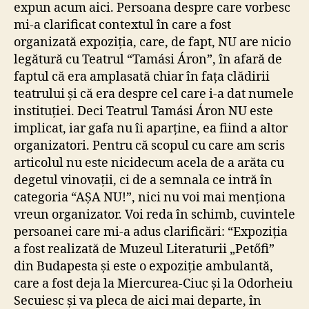
expun acum aici. Persoana despre care vorbesc
mi-a clarificat contextul în care a fost
organizată expoziția, care, de fapt, NU are nicio
legătură cu Teatrul “Tamási Áron”, în afară de
faptul că era amplasată chiar în fața clădirii
teatrului și că era despre cel care i-a dat numele
instituției. Deci Teatrul Tamási Áron NU este
implicat, iar gafa nu îi aparține, ea fiind a altor
organizatori. Pentru că scopul cu care am scris
articolul nu este nicidecum acela de a arăta cu
degetul vinovații, ci de a semnala ce intră în
categoria “AȘA NU!”, nici nu voi mai menționa
vreun organizator. Voi reda în schimb, cuvintele
persoanei care mi-a adus clarificări: “Expoziția
a fost realizată de Muzeul Literaturii „Petőfi”
din Budapesta și este o expoziție ambulantă,
care a fost deja la Miercurea-Ciuc și la Odorheiu
Secuiesc și va pleca de aici mai departe, în