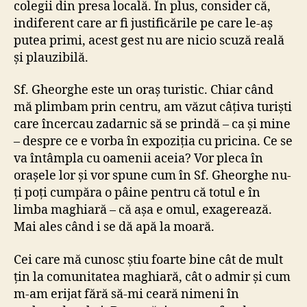
colegii din presa locală. În plus, consider că,
indiferent care ar fi justificările pe care le-aș
putea primi, acest gest nu are nicio scuză reală
și plauzibilă.
Sf. Gheorghe este un oraș turistic. Chiar când
mă plimbam prin centru, am văzut câțiva turiști
care încercau zadarnic să se prindă – ca și mine
– despre ce e vorba în expoziția cu pricina. Ce se
va întâmpla cu oamenii aceia? Vor pleca în
orașele lor și vor spune cum în Sf. Gheorghe nu-
ți poți cumpăra o pâine pentru că totul e în
limba maghiară – că așa e omul, exagerează.
Mai ales când i se dă apă la moară.
Cei care mă cunosc știu foarte bine cât de mult
țin la comunitatea maghiară, cât o admir și cum
m-am erijat fără să-mi ceară nimeni în