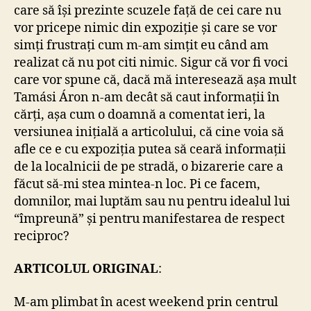
care să își prezinte scuzele față de cei care nu
vor pricepe nimic din expoziție și care se vor
simți frustrați cum m-am simțit eu când am
realizat că nu pot citi nimic. Sigur că vor fi voci
care vor spune că, dacă mă interesează așa mult
Tamási Áron n-am decât să caut informații în
cărți, așa cum o doamnă a comentat ieri, la
versiunea inițială a articolului, că cine voia să
afle ce e cu expoziția putea să ceară informații
de la localnicii de pe stradă, o bizarerie care a
făcut să-mi stea mintea-n loc. Pi ce facem,
domnilor, mai luptăm sau nu pentru idealul lui
“împreună” și pentru manifestarea de respect
reciproc?
ARTICOLUL ORIGINAL
:
M-am plimbat în acest weekend prin centrul