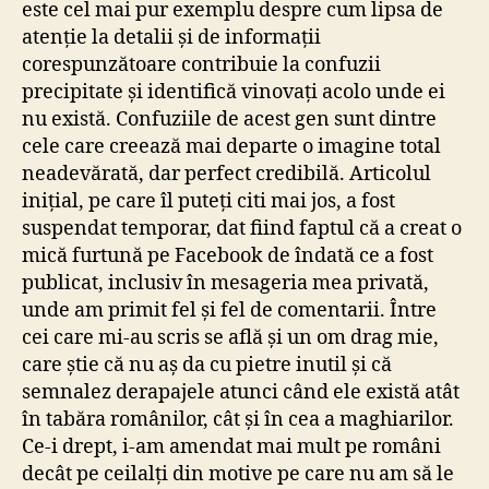
este cel mai pur exemplu despre cum lipsa de
lui Tamási
atenție la detalii și de informații
Áron
corespunzătoare contribuie la confuzii
precipitate și identifică vinovați acolo unde ei
nu există. Confuziile de acest gen sunt dintre
cele care creează mai departe o imagine total
neadevărată, dar perfect credibilă. Articolul
inițial, pe care îl puteți citi mai jos, a fost
suspendat temporar, dat fiind faptul că a creat o
mică furtună pe Facebook de îndată ce a fost
publicat, inclusiv în mesageria mea privată,
unde am primit fel și fel de comentarii. Între
cei care mi-au scris se află și un om drag mie,
care știe că nu aș da cu pietre inutil și că
semnalez derapajele atunci când ele există atât
în tabăra românilor, cât și în cea a maghiarilor.
Ce-i drept, i-am amendat mai mult pe români
decât pe ceilalți din motive pe care nu am să le