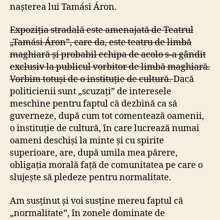
nașterea lui Tamási Áron.
Expoziția stradală este amenajată de Teatrul
„Tamási Áron”, care da, este teatru de limbă
maghiară și probabil echipa de acolo s-a gândit
exclusiv la publicul vorbitor de limbă maghiară.
Vorbim totuși de o instituție de cultură.
Dacă
politicienii sunt „scuzați” de interesele
meschine pentru faptul că dezbină ca să
guverneze, după cum tot comentează oamenii,
o instituție de cultură, în care lucrează numai
oameni deschiși la minte și cu spirite
superioare, are, după umila mea părere,
obligația morală față de comunitatea pe care o
slujește să pledeze pentru normalitate.
Am susținut și voi susține mereu faptul că
„normalitate”, în zonele dominate de