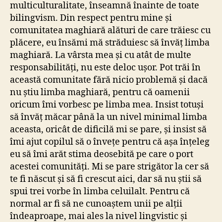
multiculturalitate, înseamnă înainte de toate
bilingvism. Din respect pentru mine și
comunitatea maghiară alături de care trăiesc cu
plăcere, eu însămi mă străduiesc să învăț limba
maghiară. La vârsta mea și cu atât de multe
responsabilități, nu este deloc ușor. Pot trăi în
această comunitate fără nicio problemă și dacă
nu știu limba maghiară, pentru că oamenii
oricum îmi vorbesc pe limba mea. Insist totuși
să învăț măcar până la un nivel minimal limba
aceasta, oricât de dificilă mi se pare, și insist să
îmi ajut copilul să o învețe pentru că așa înțeleg
eu să îmi arăt stima deosebită pe care o port
acestei comunități. Mi se pare strigător la cer să
te fi născut și să fi crescut aici, dar să nu știi să
spui trei vorbe în limba celuilalt. Pentru că
normal ar fi să ne cunoaștem unii pe alții
îndeaproape, mai ales la nivel lingvistic și