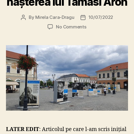
nașterea lui Tamási Áron
By
Mirela Cara-Dragu
10/07/2022
Post
Post
author
date
on
No Comments
Sf.
Gheorghe:
Expoziție
exclusiv
în
limba
maghiară,
la
aniversarea
a
125
de
ani
de
la
LATER EDIT
: Articolul pe care l-am scris inițial
nașterea