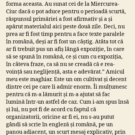
forma aceasta. Au sunat cei de la Miercurea-
Ciuc dacă o pot aduce pentru o perioadă scurtă,
răspunsul primăriei a fost afirmativ și a și
apărut materialul aici peste două zile. Deci, nu
prea ar fi fost timp pentru a face texte paralele
în română, deși ar fi fost un câștig. Atâta tot că
ar fi trebuit pus un afiș lângă expoziție, în care
să se spună în română, ce și cum cu expoziția,
în câteva fraze, ca să nu se creadă că e rea-
voință sau neglijență, asta e adevărat.” Amicul
meu este maghiar. Este un om cultivat și decent
dintre cei pe care îi admir enorm. Îi mulțumesc
pentru că m-a lămurit și m-a ajutat să fac
lumină într-un astfel de caz. Cum i-am spus însă
și lui, nu pot fi de acord cu faptul că
organizatorii, oricine ar fi ei, nu s-au putut
gândi să scrie în engleză și română, pe un
panou adiacent, un scurt mesaj explicativ, prin