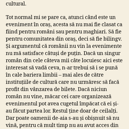
cultural.
Tot normal mi se pare ca, atunci când este un
eveniment în oraș, acesta să nu mai fie clasat ca
fiind pentru români sau pentru maghiari. Să fie
pentru comunitatea din oraș, deci să fie bilingv.
Și argumentul că românii nu vin la evenimente
nu mă satisface câtuși de puțin. Dacă un singur
român din cele câteva mii câte locuiesc aici este
interesat să vadă ceva, n-ar trebui să i se pună
în cale bariera limbii – mai ales de către
instituțiile de cultură care nu urmăresc să facă
profit din vânzarea de bilete. Dacă niciun
român nu vine, măcar cei care organizează
evenimentul pot avea cugetul împăcat că ei și-
au făcut partea lor. Restul ține doar de ceilalți.
Dar poate oamenii de-aia s-au și obișnuit să nu
vină, pentru că mult timp nu au avut acces din