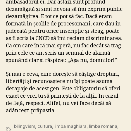
ambasadorul ei. Dar astăzi sunt profund
dezamăgită și simt nevoia să îmi exprim public
dezamăgirea. E tot ce pot să fac. Dacă eram
formată în școlile de procesomani, care dau în
judecată pentru orice inscripție și steag, poate
aș fi scris la CNCD să îmi reclam discriminarea.
Ca om care încă mai speră, nu fac decât să trag
prin cele ce am scris un semnal de alarmă
spunând clar și răspicat: „Așa nu, domnilor!”
Și mai e ceva, cine dorește să câștige drepturi,
libertăți și recunoaștere nu își poate asuma
derapaje de acest gen. Este obligatoriu să oferi
exact ce vrei tu să primești de la alții. În cazul
de față, respect. Altfel, nu vei face decât să
adâncești prăpastia.
bilingvism
,
cultura
,
limba maghiara
,
limba romana
,
Tags