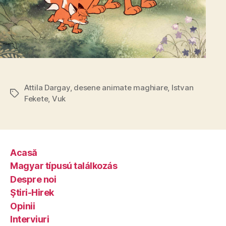
Attila Dargay
,
desene animate maghiare
,
Istvan
Tags
Fekete
,
Vuk
Acasă
Magyar típusú találkozás
Despre noi
Ştiri-Hirek
Opinii
Interviuri