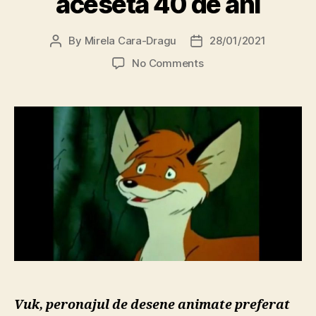
aceseta 40 de ani
By
Mirela Cara-Dragu
28/01/2021
Post
Post
author
date
on
No Comments
Ungaria:
Cel
mai
îndrăgit
personaj
de
desene
animate,
puiul
de
vulpe
Vuk,
împlinește
anul
aceseta
Vuk, peronajul de desene animate preferat
40