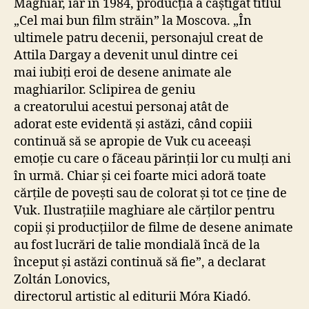
Maghiar, iar în 1984, producția a câștigat titlul
„Cel mai bun film străin” la Moscova. „În
ultimele patru decenii, personajul creat de
Attila Dargay a devenit unul dintre cei
mai iubiți eroi de desene animate ale
maghiarilor. Sclipirea de geniu
a creatorului acestui personaj atât de
adorat este evidentă și astăzi, când copiii
continuă să se apropie de Vuk cu aceeași
emoție cu care o făceau părinții lor cu mulți ani
în urmă. Chiar și cei foarte mici adoră toate
cărțile de povești sau de colorat și tot ce ține de
Vuk. Ilustrațiile maghiare ale cărților pentru
copii și producțiilor de filme de desene animate
au fost lucrări de talie mondială încă de la
început și astăzi continuă să fie”, a declarat
Zoltán Lonovics,
directorul artistic al editurii Móra Kiadó.