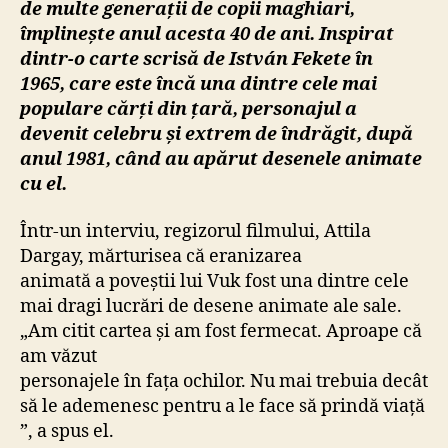
de multe generații de copii maghiari,
de
împlinește anul acesta 40 de ani. Inspirat
ani
dintr-o carte scrisă de
István Fekete în
1965,
care este încă una dintre cele mai
populare cărți din țară, personajul a
devenit celebru și extrem de îndrăgit, după
anul 1981, când au apărut desenele animate
cu el
.
Într-un interviu, regizorul filmului, Attila
Dargay, mărturisea că eranizarea
animată a poveștii lui Vuk fost una dintre cele
mai dragi lucrări de desene animate ale sale.
„Am citit cartea și am fost fermecat. Aproape că
am văzut
personajele în fața ochilor. Nu mai trebuia decât
să le ademenesc pentru a le face să prindă viață
”, a spus el.