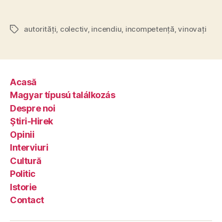
autorități
,
colectiv
,
incendiu
,
incompetență
,
vinovați
Tags
Acasă
Magyar típusú találkozás
Despre noi
Ştiri-Hirek
Opinii
Interviuri
Cultură
Politic
Istorie
Contact