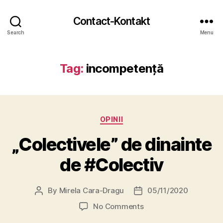
Contact-Kontakt
Search
Menu
Tag:
incompetență
Categories
OPINII
„Colectivele” de dinainte
de #Colectiv
By
Mirela Cara-Dragu
05/11/2020
Post
Post
author
date
on
No Comments
„Colectivele”