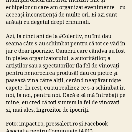
întâmpla oricui altcuiva. Inclusiv mie și
echipelor cu care am organizat evenimente – cu
aceeași inconștiență de multe ori. Ei azi sunt
arătați cu degetul drept criminali.
Azi, la cinci ani de la #Colectiv, nu îmi dau
seama câte s-au schimbat pentru că tot ce văd în
jur e doar ipocrizie. Oameni care cândva au fost
în pielea organizatorului, a autorităților, a
artiștilor sau a spectatorilor (la fel de vinovați
pentru nenorocirea produsă) dau cu pietre și
pasează vina către alții, cerând neapărat niște
capete. În rest, eu nu realizez ce s-a schimbat în
noi, la noi, pentru noi. Dacă e să mă întrebați pe
mine, eu cred că toți suntem la fel de vinovați
și, mai ales, îngrozitor de ipocriți.
Foto: impact.ro, pressalert.ro și Facebook
Asociația pentru Comunitate (APC)