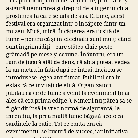
în capul lor toptanul de cărți citite, prin care își
asigură nemurirea și dreptul de a îngenunchia
prostimea la care se uită de sus. Ei bine, acest
festival era organizat într-o încăpere dintr-un
muzeu. Mică, mică. Încăperea era ticsită de
lume – pentru că și intelectualii sunt mulți când
sunt îngrămădiți – care stătea claie peste
grămadă pe mese și scaune. Înăuntru, era un
fum de țigară atât de dens, că abia puteai vedea
la un metru în față după ce intrai. Încă nu se
introdusese legea antifumat. Publicul era în
extaz că ce invitați de elită. Organizatorii
jubilau că ce de lume a venit la eveniment (mai
ales că era prima ediție!). Nimeni nu părea să se
fi gândit însă la vreo normă de siguranță, la
incendiu, la prea multă lume băgată acolo ca
sardinele la cutie. Tot ce conta era că
evenimentul se bucură de succes, iar inițiativa