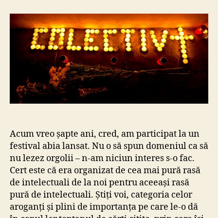
de
dinainte
de
#Colectiv
Acum vreo șapte ani, cred, am participat la un
festival abia lansat. Nu o să spun domeniul ca să
nu lezez orgolii – n-am niciun interes s-o fac.
Cert este că era organizat de cea mai pură rasă
de intelectuali de la noi pentru aceeași rasă
pură de intelectuali. Știți voi, categoria celor
aroganți și plini de importanța pe care le-o dă