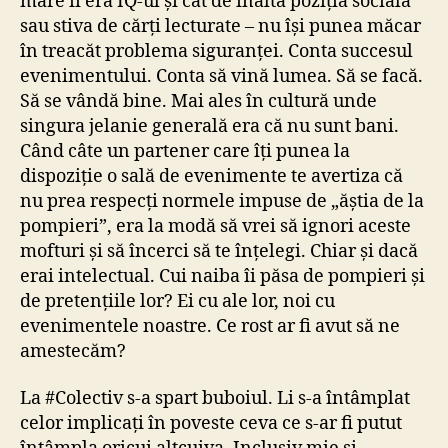
mare îi era IQ-ul și cât de înaltă poziția socială
sau stiva de cărți lecturate – nu își punea măcar
în treacăt problema siguranței. Conta succesul
evenimentului. Conta să vină lumea. Să se facă.
Să se vândă bine. Mai ales în cultură unde
singura jelanie generală era că nu sunt bani.
Când câte un partener care îți punea la
dispoziție o sală de evenimente te avertiza că
nu prea respecți normele impuse de „ăștia de la
pompieri”, era la modă să vrei să ignori aceste
mofturi și să încerci să te înțelegi. Chiar și dacă
erai intelectual. Cui naiba îi păsa de pompieri și
de pretențiile lor? Ei cu ale lor, noi cu
evenimentele noastre. Ce rost ar fi avut să ne
amestecăm?
La #Colectiv s-a spart buboiul. Li s-a întâmplat
celor implicați în poveste ceva ce s-ar fi putut