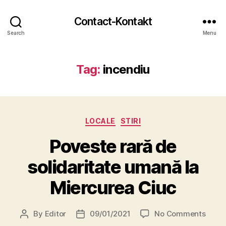
Contact-Kontakt
Search
Menu
Tag:
incendiu
Categories
LOCALE
STIRI
Poveste rară de
solidaritate umană la
Miercurea Ciuc
on
By
Editor
09/01/2021
No Comments
Post
Post
Poves
author
date