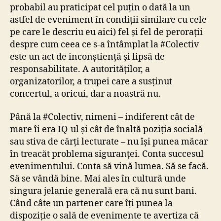
probabil au praticipat cel puțin o dată la un
astfel de eveniment în condiții similare cu cele
pe care le descriu eu aici) fel și fel de perorații
despre cum ceea ce s-a întâmplat la #Colectiv
este un act de inconștiență și lipsă de
responsabilitate. A autorităților, a
organizatorilor, a trupei care a susținut
concertul, a oricui, dar a noastră nu.
Până la #Colectiv, nimeni – indiferent cât de
mare îi era IQ-ul și cât de înaltă poziția socială
sau stiva de cărți lecturate – nu își punea măcar
în treacăt problema siguranței. Conta succesul
evenimentului. Conta să vină lumea. Să se facă.
Să se vândă bine. Mai ales în cultură unde
singura jelanie generală era că nu sunt bani.
Când câte un partener care îți punea la
dispoziție o sală de evenimente te avertiza că