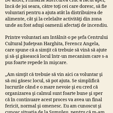
De altfel, Primăria Miercurea Ciuc a făcut apel,
încă de joi seara, către toţi cei care doresc, să fie
voluntari pentru a ajuta atât la distribuirea de
alimente, cât şi la celelalte activităţi din zona
unde au fost aduşi oamenii afectaţi de incendiu.
Printre voluntari am întâlnit-o pe şefa Centrului
Cultural Judeţean Harghita, Ferencz Angela,
care spune că a simţit că trebuie să vină să ajute
şi să-şi găsească locul într-un mecanism care s-a
pus foarte repede în mişcare.
„Am simţit că trebuie să vin aici ca voluntar şi
să-mi găsesc locul, să pot ajuta. Se simplifică
lucrurile când e o mare nevoie şi eu cred că
organizarea şi calmul sunt foarte bune şi sper
că în continuare acest proces va avea un final
fericit, normal şi omenesc. Eu am cunoscut şi
cunosc situaţia de la Şumuleu, pentru că m-am