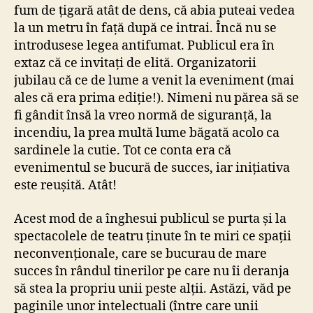
fum de țigară atât de dens, că abia puteai vedea
la un metru în față după ce intrai. Încă nu se
introdusese legea antifumat. Publicul era în
extaz că ce invitați de elită. Organizatorii
jubilau că ce de lume a venit la eveniment (mai
ales că era prima ediție!). Nimeni nu părea să se
fi gândit însă la vreo normă de siguranță, la
incendiu, la prea multă lume băgată acolo ca
sardinele la cutie. Tot ce conta era că
evenimentul se bucură de succes, iar inițiativa
este reușită. Atât!
Acest mod de a înghesui publicul se purta și la
spectacolele de teatru ținute în te miri ce spații
neconvenționale, care se bucurau de mare
succes în rândul tinerilor pe care nu îi deranja
să stea la propriu unii peste alții. Astăzi, văd pe
paginile unor intelectuali (între care unii