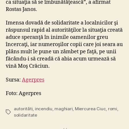
ca situaţia să se îmbunătăţească”, a afirmat
Rostas Janos.
Imensa dovadă de solidaritate a localnicilor şi
răspunsul rapid al autorităţilor la situaţia creată
aduce speranţă în inimile oamenilor greu
încercaţi, iar numeroşilor copii care joi seara au
plâns mult le pune un zâmbet pe faţă, pe unii
făcându-i să creadă că abia acum urmează să
vină Moş Crăciun.
Sursa:
Agerpres
Foto: Agerpres
autorităti
,
incendiu
,
maghiari
,
Miercurea Ciuc
,
romi
,
Tags
solidaritate