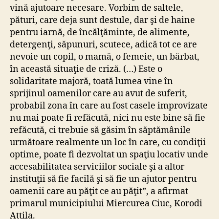
vină ajutoare necesare. Vorbim de saltele,
pături, care deja sunt destule, dar şi de haine
pentru iarnă, de încălţăminte, de alimente,
detergenţi, săpunuri, scutece, adică tot ce are
nevoie un copil, o mamă, o femeie, un bărbat,
în această situaţie de criză. (…) Este o
solidaritate majoră, toată lumea vine în
sprijinul oamenilor care au avut de suferit,
probabil zona în care au fost casele improvizate
nu mai poate fi refăcută, nici nu este bine să fie
refăcută, ci trebuie să găsim în săptămânile
următoare realmente un loc în care, cu condiţii
optime, poate fi dezvoltat un spaţiu locativ unde
accesabilitatea serviciilor sociale şi a altor
instituţii să fie facilă şi să fie un ajutor pentru
oamenii care au păţit ce au păţit”, a afirmat
primarul municipiului Miercurea Ciuc, Korodi
Attila.