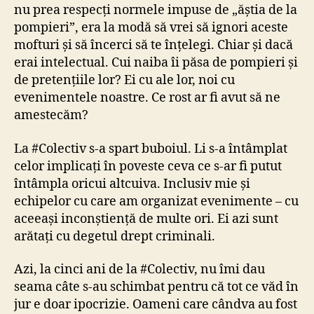
nu prea respecți normele impuse de „ăștia de la
pompieri”, era la modă să vrei să ignori aceste
mofturi și să încerci să te înțelegi. Chiar și dacă
erai intelectual. Cui naiba îi păsa de pompieri și
de pretențiile lor? Ei cu ale lor, noi cu
evenimentele noastre. Ce rost ar fi avut să ne
amestecăm?
La #Colectiv s-a spart buboiul. Li s-a întâmplat
celor implicați în poveste ceva ce s-ar fi putut
întâmpla oricui altcuiva. Inclusiv mie și
echipelor cu care am organizat evenimente – cu
aceeași inconștiență de multe ori. Ei azi sunt
arătați cu degetul drept criminali.
Azi, la cinci ani de la #Colectiv, nu îmi dau
seama câte s-au schimbat pentru că tot ce văd în
jur e doar ipocrizie. Oameni care cândva au fost