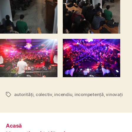
autorități
,
colectiv
,
incendiu
,
incompetență
,
vinovați
Tags
Acasă