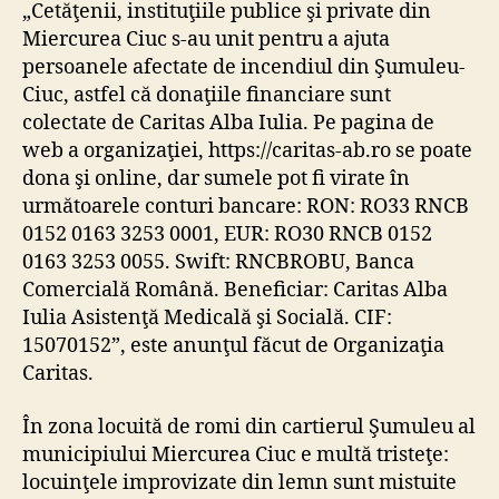
„Cetăţenii, instituţiile publice şi private din
Miercurea Ciuc s-au unit pentru a ajuta
persoanele afectate de incendiul din Şumuleu-
Ciuc, astfel că donaţiile financiare sunt
colectate de Caritas Alba Iulia. Pe pagina de
web a organizaţiei, https://caritas-ab.ro se poate
dona şi online, dar sumele pot fi virate în
următoarele conturi bancare: RON: RO33 RNCB
0152 0163 3253 0001, EUR: RO30 RNCB 0152
0163 3253 0055. Swift: RNCBROBU, Banca
Comercială Română. Beneficiar: Caritas Alba
Iulia Asistenţă Medicală şi Socială. CIF:
15070152”, este anunţul făcut de Organizaţia
Caritas.
În zona locuită de romi din cartierul Şumuleu al
municipiului Miercurea Ciuc e multă tristeţe:
locuinţele improvizate din lemn sunt mistuite