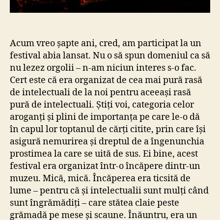
Acum vreo șapte ani, cred, am participat la un
festival abia lansat. Nu o să spun domeniul ca să
nu lezez orgolii – n-am niciun interes s-o fac.
Cert este că era organizat de cea mai pură rasă
de intelectuali de la noi pentru aceeași rasă
pură de intelectuali. Știți voi, categoria celor
aroganți și plini de importanța pe care le-o dă
în capul lor toptanul de cărți citite, prin care își
asigură nemurirea și dreptul de a îngenunchia
prostimea la care se uită de sus. Ei bine, acest
festival era organizat într-o încăpere dintr-un
muzeu. Mică, mică. Încăperea era ticsită de
lume – pentru că și intelectualii sunt mulți când
sunt îngrămădiți – care stătea claie peste
grămadă pe mese și scaune. Înăuntru, era un