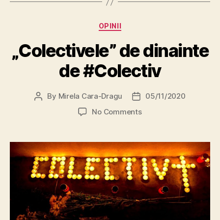
Categories
OPINII
„Colectivele” de dinainte
de #Colectiv
By
Mirela Cara-Dragu
05/11/2020
Post
Post
author
date
on
No Comments
„Colectivele”
de
dinainte
de
#Colectiv