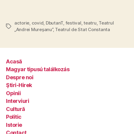
actorie
,
covid
,
DbutanT
,
festival
,
teatru
,
Teatrul
Tags
„Andrei Mureșanu”
,
Teatrul de Stat Constanta
Acasă
Magyar típusú találkozás
Despre noi
Ştiri-Hirek
Opinii
Interviuri
Cultură
Politic
Istorie
Contact