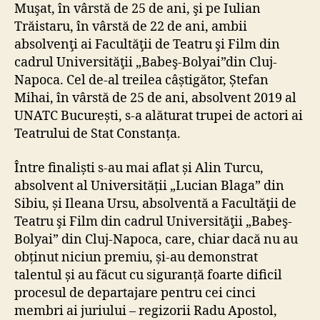
Muşat, în vârstă de 25 de ani, şi pe Iulian
Trăistaru, în vârstă de 22 de ani, ambii
absolvenţi ai Facultăţii de Teatru şi Film din
cadrul Universităţii „Babeş-Bolyai”din Cluj-
Napoca. Cel de-al treilea câștigător, Ștefan
Mihai, în vârstă de 25 de ani, absolvent 2019 al
UNATC București, s-a alăturat trupei de actori ai
Teatrului de Stat Constanța.
Între finaliști s-au mai aflat și Alin Turcu,
absolvent al Universității „Lucian Blaga” din
Sibiu, și Ileana Ursu, absolventă a Facultăţii de
Teatru şi Film din cadrul Universităţii „Babeş-
Bolyai” din Cluj-Napoca, care, chiar dacă nu au
obținut niciun premiu, și-au demonstrat
talentul și au făcut cu siguranță foarte dificil
procesul de departajare pentru cei cinci
membri ai juriului – regizorii Radu Apostol,