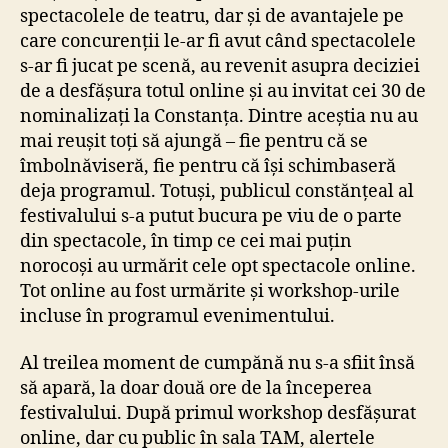
spectacolele de teatru, dar și de avantajele pe
care concurenții le-ar fi avut când spectacolele
s-ar fi jucat pe scenă, au revenit asupra deciziei
de a desfășura totul online și au invitat cei 30 de
nominalizați la Constanța. Dintre aceștia nu au
mai reușit toți să ajungă – fie pentru că se
îmbolnăviseră, fie pentru că își schimbaseră
deja programul. Totuși, publicul constănțeal al
festivalului s-a putut bucura pe viu de o parte
din spectacole, în timp ce cei mai puțin
norocoși au urmărit cele opt spectacole online.
Tot online au fost urmărite și workshop-urile
incluse în programul evenimentului.
Al treilea moment de cumpănă nu s-a sfiit însă
să apară, la doar două ore de la începerea
festivalului. După primul workshop desfășurat
online, dar cu public în sala TAM, alertele