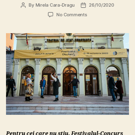
By
Mirela Cara-Dragu
26/10/2020
Post
Post
author
date
on
No Comments
DbutanT
2020
–
povestea
unui
festival
pe
care
COVID-
19
nu
l-
a
învins
Pentru cei care nu știu, Festivalul-Concurs