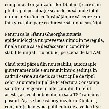
cumpănă al organizatorilor DbutanT, care s-au
pliat rapid pe situație și au decis să mute totul
online, refuzând cu încăpățânare să cedeze în
fața virusului pare co dorește să nimicească tot.
Pentru că la Sfântu Gheorghe situația
epidemiologică nu prevestea nimic în neregulă,
finala urma să se desfășoare în condițiile
stabilite inițial – cu public, pe scena de la TAM.
Când totul părea din nou stabilit, autoritățile
guvernamentale s-au reunit într-o ședință în
cadrul căreia au decis ca restricțiile de tipul
celor anunțate inițial de Prefectura Constanța
să intre în vigoare în alte condiții. În felul
acesta, accesul publicului în sala TSC rămânea
posibil. Așa se face că organizatorii DbutanT,
conștienți de nevoia publicului de a vedea live