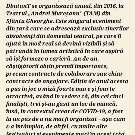
DbutanT se organizează anual, din 2016, la
Teatrul „Andrei Mureșanu” (TAM) din
Sfântu Gheorghe. Este singurul eveniment
din țară care se adresează exclusiv tinerilor
absolvenți din domeniul teatral, pe care îi
ajută în mod real să devină vizibili și să
pătrundă în lumea artistică în care aspiră
să își formeze o carieră. An de an,
câștigătorii obțin premii importante,
precum contracte de colaborare sau chiar
contracte de angajare. Ediția de anul acesta
a pus în joc o miză foarte mare și foarte
atractivă, având în vedere că, din cei cinci
finaliști, trei și-au găsit un loc de muncă,
însă, în contextul creat de COVID-19, a fost
la un pas de a nu mai fi organizat – așa cum
s-a întâmplat, de altfel, cu multe alte
festivaluri și evenimente mari în acest trist