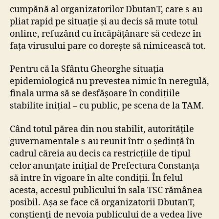
cumpănă al organizatorilor DbutanT, care s-au
pliat rapid pe situație și au decis să mute totul
online, refuzând cu încăpățânare să cedeze în
fața virusului pare co dorește să nimicească tot.
Pentru că la Sfântu Gheorghe situația
epidemiologică nu prevestea nimic în neregulă,
finala urma să se desfășoare în condițiile
stabilite inițial – cu public, pe scena de la TAM.
Când totul părea din nou stabilit, autoritățile
guvernamentale s-au reunit într-o ședință în
cadrul căreia au decis ca restricțiile de tipul
celor anunțate inițial de Prefectura Constanța
să intre în vigoare în alte condiții. În felul
acesta, accesul publicului în sala TSC rămânea
posibil. Așa se face că organizatorii DbutanT,
conștienți de nevoia publicului de a vedea live