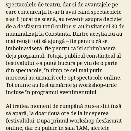
spectacolele de teatru, dar și de avantajele pe
care concurenții le-ar fi avut când spectacolele
s-ar fi jucat pe scenă, au revenit asupra deciziei
de a desfășura totul online și au invitat cei 30 de
nominalizați la Constanța. Dintre aceștia nu au
mai reușit toți să ajungă – fie pentru că se
îmbolnăviseră, fie pentru că își schimbaseră
deja programul. Totuși, publicul constănțeal al
festivalului s-a putut bucura pe viu de o parte
din spectacole, în timp ce cei mai puțin
norocoși au urmărit cele opt spectacole online.
Tot online au fost urmărite și workshop-urile
incluse în programul evenimentului.
Al treilea moment de cumpănă nu s-a sfiit însă
să apară, la doar două ore de la începerea
festivalului. După primul workshop desfășurat
online, dar cu public în sala TAM, alertele