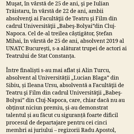
Muşat, în vârstă de 25 de ani, şi pe Iulian
Trăistaru, în vârstă de 22 de ani, ambii
absolvenţi ai Facultăţii de Teatru şi Film din
cadrul Universităţii „Babeş-Bolyai”din Cluj-
Napoca. Cel de-al treilea câștigător, Ștefan
Mihai, în vârstă de 25 de ani, absolvent 2019 al
UNATC București, s-a alăturat trupei de actori ai
Teatrului de Stat Constanța.
Între finaliști s-au mai aflat și Alin Turcu,
absolvent al Universității „Lucian Blaga” din
Sibiu, și Ileana Ursu, absolventă a Facultăţii de
Teatru şi Film din cadrul Universităţii „Babeş-
Bolyai” din Cluj-Napoca, care, chiar dacă nu au
obținut niciun premiu, și-au demonstrat
talentul și au făcut cu siguranță foarte dificil
procesul de departajare pentru cei cinci
membri ai juriului – regizorii Radu Apostol,