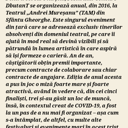
DbutanT se organizează anual, din 2016, la
Teatrul „Andrei Mureșanu” (TAM) din
Sfântu Gheorghe. Este singurul eveniment
din țară care se adresează exclusiv tinerilor
absolvenți din domeniul teatral, pe care îi
ajută în mod real să devină vizibili și să
pătrundă în lumea artistică în care aspiră
să își formeze o carieră. An de an,
câștigătorii obțin premii importante,
precum contracte de colaborare sau chiar
contracte de angajare. Ediția de anul acesta
a pus în joc o miză foarte mare și foarte
atractivă, având în vedere că, din cei cinci
finaliști, trei și-au găsit un loc de muncă,
însă, în contextul creat de COVID-19, a fost
la un pas de a nu mai fi organizat – așa cum
s-a întâmplat, de altfel, cu multe alte
festivaluri și evenimente mari în acest trist