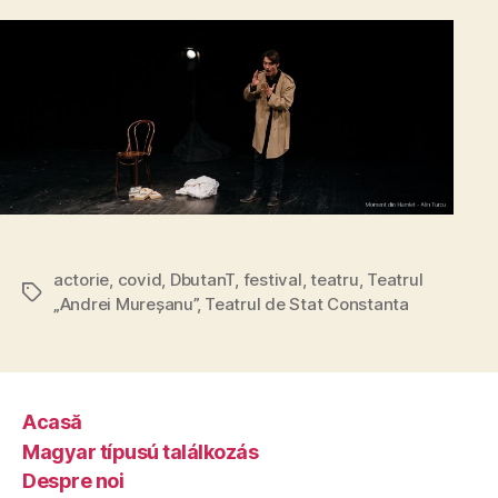
actorie
,
covid
,
DbutanT
,
festival
,
teatru
,
Teatrul
Tags
„Andrei Mureșanu”
,
Teatrul de Stat Constanta
Acasă
Magyar típusú találkozás
Despre noi