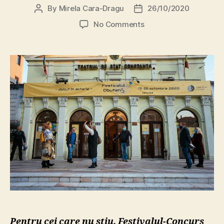
By
Mirela Cara-Dragu
26/10/2020
Post
Post
author
date
on
No Comments
DbutanT
2020
–
povestea
unui
festival
pe
care
COVID-
19
nu
l-
a
învins
Pentru cei care nu știu, Festivalul-Concurs