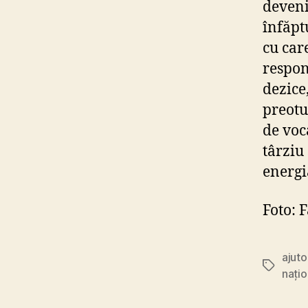
deveni
înfăpt
cu car
respon
dezice
preotu
de voc
târziu 
energi
Foto: 
ajuto
Tags
națio