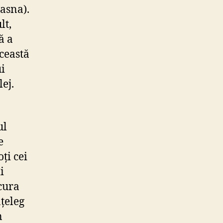
asna).
lt,
ă a
ceastă
ui
lej.
ul
e
ți cei
i
cura
țeleg
n