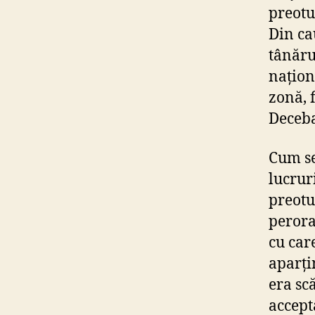
preotu
Din ca
tânăru
națion
zonă, 
Decebal
Cum se
lucruri
preotul
peroraț
cu car
aparți
era sc
accept