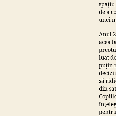
spațiu
de a c
unei n
Anul 2
acea l
preotu
luat d
puțin 
decizi
să rid
din sa
Copiilo
înțeleg
pentru