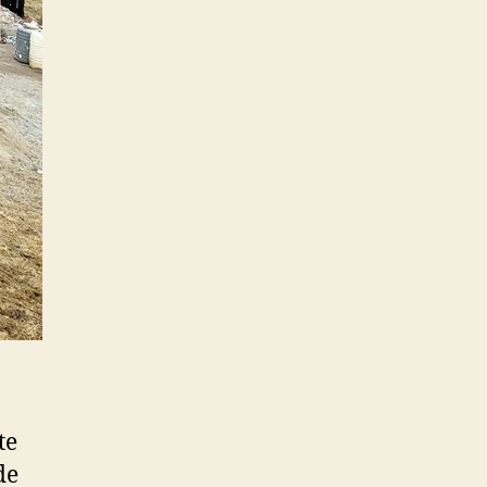
te
de