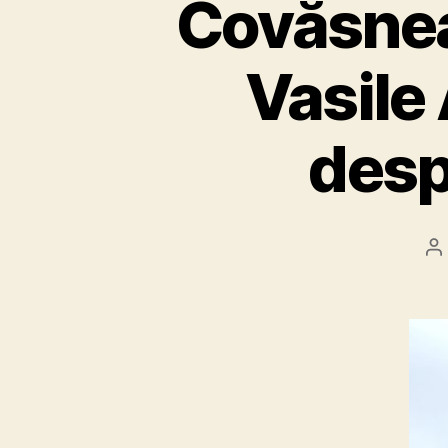
Covăsnea
Vasile
desp
P
a