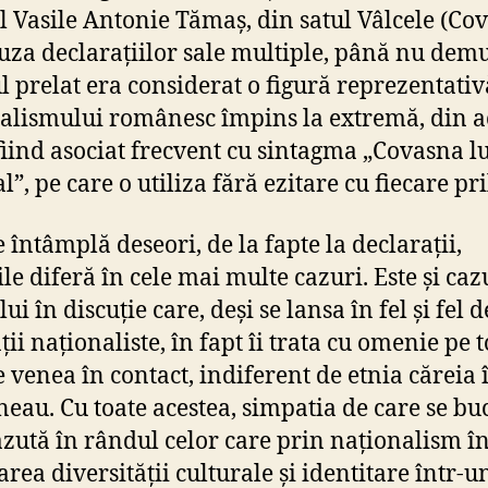
l Vasile Antonie Tămaș, din satul Vâlcele (Cov
uza declarațiilor sale multiple, până nu demu
l prelat era considerat o figură reprezentativ
alismului românesc împins la extremă, din a
fiind asociat frecvent cu sintagma „Covasna l
”, pe care o utiliza fără ezitare cu fiecare pri
 întâmplă deseori, de la fapte la declarații,
le diferă în cele mai multe cazuri. Este și caz
ui în discuție care, deși se lansa în fel și fel d
ii naționaliste, în fapt îi trata cu omenie pe to
e venea în contact, indiferent de etnia căreia î
neau. Cu toate acestea, simpatia de care se bu
ăzută în rândul celor care prin naționalism în
area diversității culturale și identitare într-u