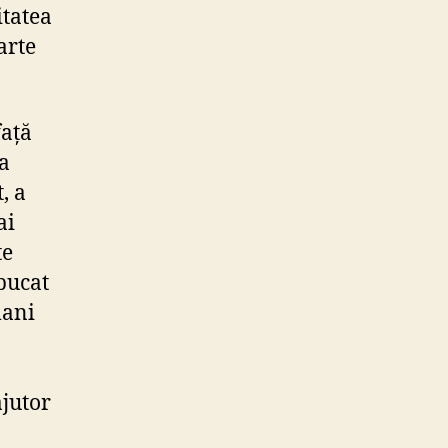
itatea
arte
față
 a
, a
ai
te
apucat
mani
ajutor