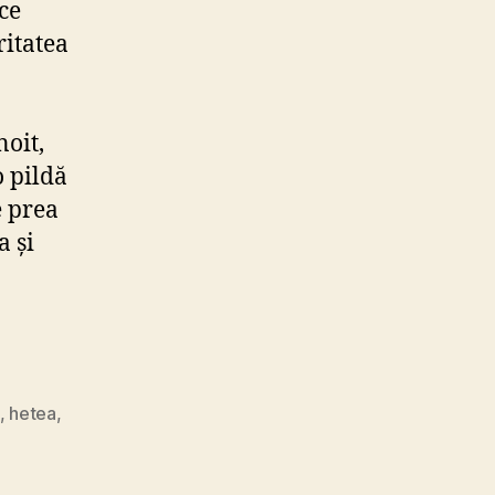
ce
ritatea
noit,
o pildă
e prea
a și
,
hetea
,