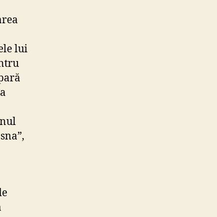
area
le lui
entru
apară
la
anul
asna”,
de
a