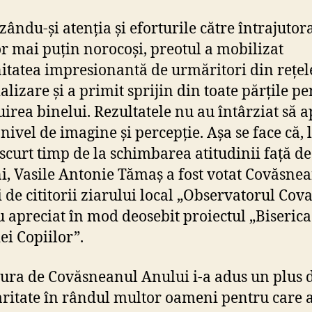
zându-și atenția și eforturile către întrajutor
or mai puțin norocoși, preotul a mobilizat
tatea impresionantă de urmăritori din rețele
alizare și a primit sprijin din toate părțile p
uirea binelui. Rezultatele nu au întârziat să 
 nivel de imagine și percepție. Așa se face că, 
 scurt timp de la schimbarea atitudinii față de
, Vasile Antonie Tămaș a fost votat Covăsne
 de cititorii ziarului local „Observatorul Cov
u apreciat în mod deosebit proiectul „Biserica
ei Copiilor”.
tura de Covăsneanul Anului i-a adus un plus 
ritate în rândul multor oameni pentru care 