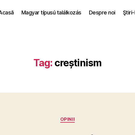
Acasă
Magyar típusú találkozás
Despre noi
Ştiri
Tag:
creștinism
Categories
OPINII