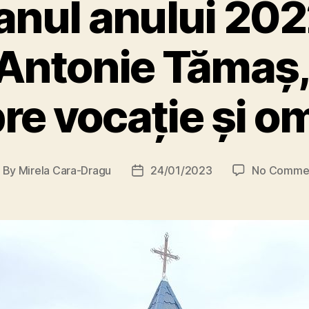
nul anului 2022
 Antonie Tămaș, 
re vocație și o
By
Mirela Cara-Dragu
24/01/2023
No Comme
ost
Post
uthor
date