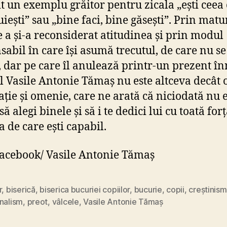
t un exemplu grăitor pentru zicala „ești ceea 
uiești” sau „bine faci, bine găsești”. Prin matu
e a și-a reconsiderat atitudinea și prin modul
sabil în care își asumă trecutul, de care nu se
, dar pe care îl anulează printr-un prezent în
l Vasile Antonie Tămaș nu este altceva decât 
ație și omenie, care ne arată că niciodată nu 
să alegi binele și să i te dedici lui cu toată forț
a de care ești capabil.
Facebook/ Vasile Antonie Tămaș
r
,
biserică
,
biserica bucuriei copiilor
,
bucurie
,
copii
,
creștinism
nalism
,
preot
,
vâlcele
,
Vasile Antonie Tămaș