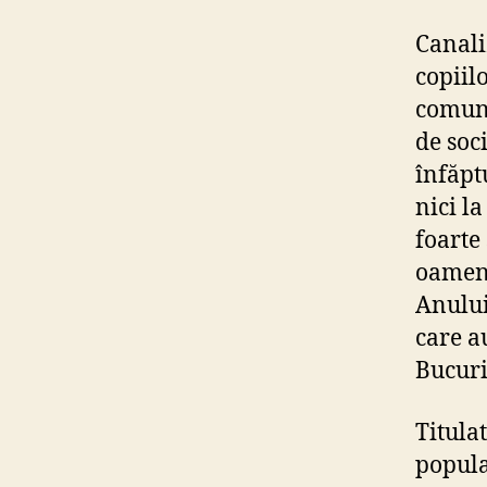
Canali
copiil
comuni
de soci
înfăpt
nici la
foarte
oameni
Anului
care a
Bucuri
Titula
popula