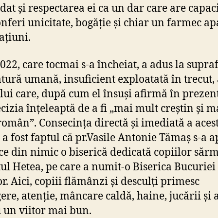
 dat și respectarea ei ca un dar care are capac
onferi unicitate, bogăție și chiar un farmec ap
ațiuni.
022, care tocmai s-a încheiat, a adus la supra
atură umană, insuficient exploatată în trecut,
lui care, după cum el însuși afirmă în prezent
ecizia înțeleaptă de a fi „mai mult creștin și m
român”. Consecința directă și imediată a aces
i a fost faptul că pr.Vasile Antonie Tămaș s-a 
ice din nimic o biserică dedicată copiilor săr
tul Hetea, pe care a numit-o Biserica Bucuriei
r. Aici, copiii flămânzi și desculți primesc
ere, atenție, mâncare caldă, haine, jucării și 
 un viitor mai bun.