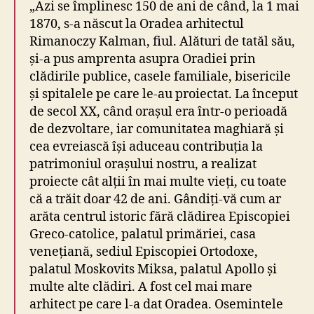
„Azi se împlinesc 150 de ani de când, la 1 mai
1870, s-a născut la Oradea arhitectul
Rimanoczy Kalman, fiul. Alături de tatăl său,
și-a pus amprenta asupra Oradiei prin
clădirile publice, casele familiale, bisericile
și spitalele pe care le-au proiectat. La început
de secol XX, când orașul era într-o perioadă
de dezvoltare, iar comunitatea maghiară și
cea evreiască își aduceau contribuția la
patrimoniul orașului nostru, a realizat
proiecte cât alții în mai multe vieți, cu toate
că a trăit doar 42 de ani. Gândiți-vă cum ar
arăta centrul istoric fără clădirea Episcopiei
Greco-catolice, palatul primăriei, casa
venețiană, sediul Episcopiei Ortodoxe,
palatul Moskovits Miksa, palatul Apollo și
multe alte clădiri. A fost cel mai mare
arhitect pe care l-a dat Oradea. Osemintele