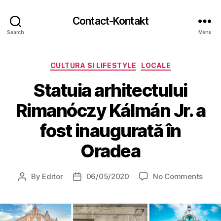
Contact-Kontakt
Search
Menu
Categories
CULTURA SI LIFESTYLE
LOCALE
Statuia arhitectului
Rimanóczy Kálmán Jr. a
fost inaugurată în
Oradea
on
By
Editor
06/05/2020
No Comments
Post
Post
Statu
author
date
arhit
Rima
Kálm