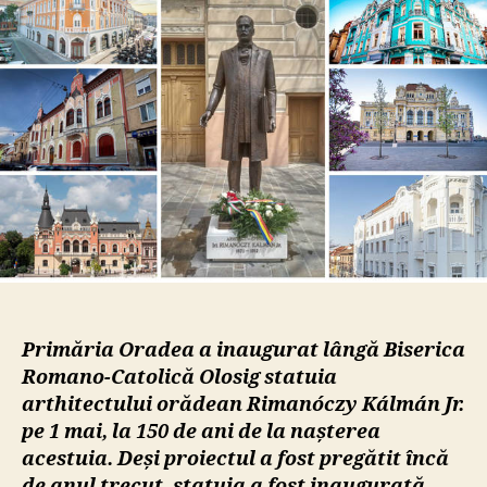
Jr.
a
fost
inau
în
Orad
Primăria Oradea a inaugurat lângă Biserica
Romano-Catolică Olosig statuia
arthitectului orădean Rimanóczy Kálmán Jr.
pe 1 mai, la 150 de ani de la nașterea
acestuia. Deși proiectul a fost pregătit încă
de anul trecut, statuia a fost inaugurată