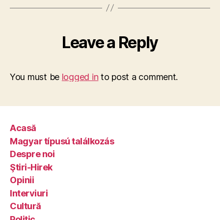
Leave a Reply
You must be
logged in
to post a comment.
Acasă
Magyar típusú találkozás
Despre noi
Ştiri-Hirek
Opinii
Interviuri
Cultură
Politic