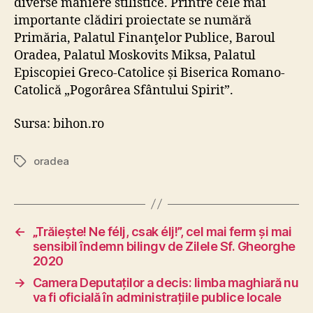
diverse maniere stilistice. Printre cele mai
importante clădiri proiectate se numără
Primăria, Palatul Finanţelor Publice, Baroul
Oradea, Palatul Moskovits Miksa, Palatul
Episcopiei Greco-Catolice și Biserica Romano-
Catolică „Pogorârea Sfântului Spirit”.
Sursa: bihon.ro
oradea
Tags
←
„Trăiește! Ne félj, csak élj!”, cel mai ferm și mai
sensibil îndemn bilingv de Zilele Sf. Gheorghe
2020
→
Camera Deputaților a decis: limba maghiară nu
va fi oficială în administrațiile publice locale