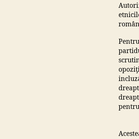
Autori
etnici
română
Pentru
partid
scrutin
opoziţ
incluz
dreapt
dreapta
pentru
Aceste