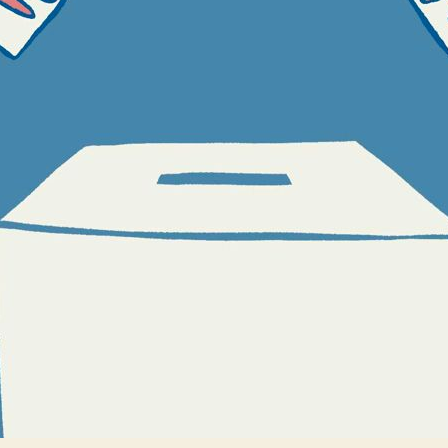
în
20