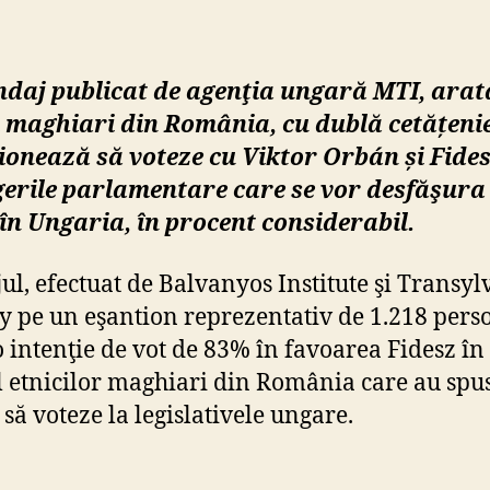
ndaj publicat de
agenţia ungară
MTI, arat
i maghiari din România, cu dublă cetățenie
ionează să voteze cu Viktor Orbán și Fide
gerile parlamentare care se vor desfăşura
 în Ungaria
, în procent considerabil.
ul, efectuat de Balvanyos Institute şi Transyl
y pe un eşantion reprezentativ de 1.218 pers
o intenţie de vot de 83% în favoarea Fidesz în
 etnicilor maghiari din România care au spu
 să voteze la legislativele ungare.