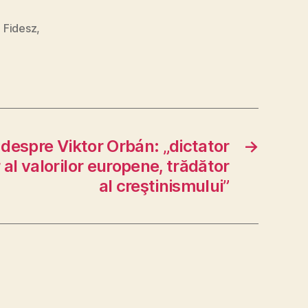
,
Fidesz
,
despre Viktor Orbán: „dictator
→
 al valorilor europene, trădător
al creştinismului”