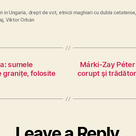
ri in Ungaria
,
drept de vot
,
etnicii maghiari cu dubla cetatenie
aj
,
Viktor Orbán
ia: sumele
Márki-Zay Péter 
granițe, folosite
corupt şi trădător
Leave a Reply