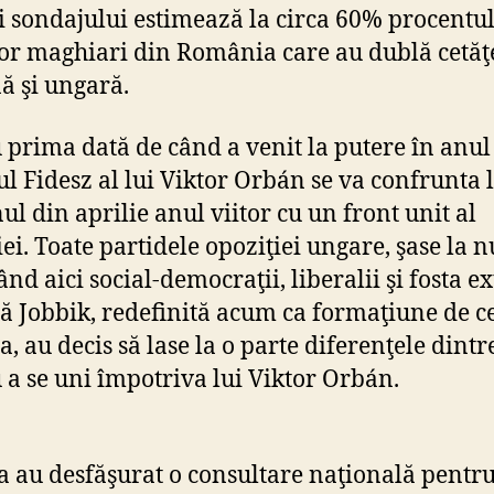
i sondajului estimează la circa 60% procentu
lor maghiari din România care au dublă cetăţ
 şi ungară.
 prima dată de când a venit la putere în anul
ul Fidesz al lui Viktor Orbán se va confrunta 
ul din aprilie anul viitor cu un front unit al
iei. Toate partidele opoziţiei ungare, şase la 
ând aici social-democraţii, liberalii şi fosta e
ă Jobbik, redefinită acum ca formaţiune de c
, au decis să lase la o parte diferenţele dintr
 a se uni împotriva lui Viktor Orbán.
a au desfăşurat o consultare naţională pentr