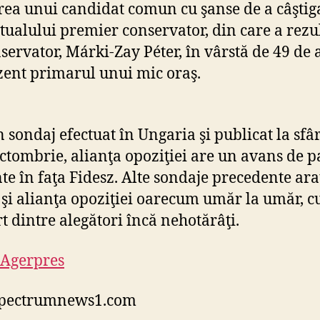
irea unui candidat comun cu şanse de a câştig
ctualului premier conservator, din care a rezul
servator, Márki-Zay Péter, în vârstă de 49 de a
zent primarul unui mic oraş.
n sondaj efectuat în Ungaria şi publicat la sfâr
octombrie, alianţa opoziţiei are un avans de p
te în faţa Fidesz. Alte sondaje precedente ara
 şi alianţa opoziţiei oarecum umăr la umăr, cu
rt dintre alegători încă nehotărâţi.
Agerpres
 spectrumnews1.com