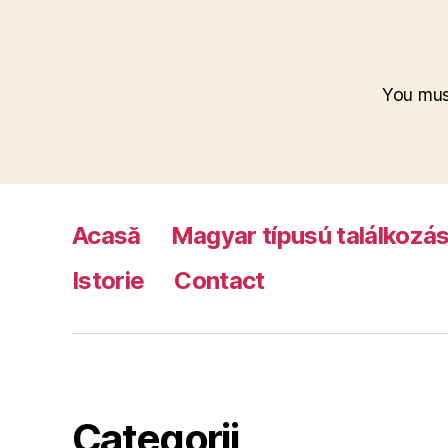
You mu
Acasă
Magyar típusú találkozá
Istorie
Contact
Categorii