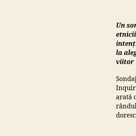
Un so
etnici
intenț
la
ale
viitor
Sondaj
Inquir
arată 
rândul
doresc