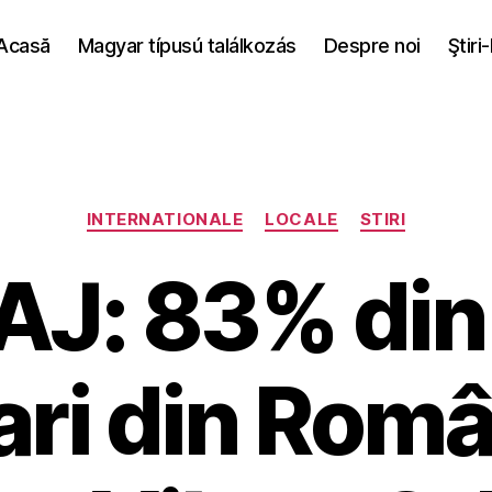
Acasă
Magyar típusú találkozás
Despre noi
Ştiri
Categories
INTERNATIONALE
LOCALE
STIRI
J: 83% din e
ri din Româ