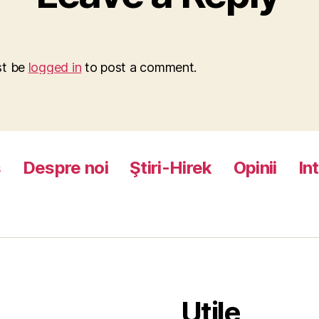
st be
logged in
to post a comment.
s
Despre noi
Ştiri-Hirek
Opinii
In
Utile