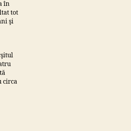
a în
tat tot
ni şi
şitul
atru
tă
 circa