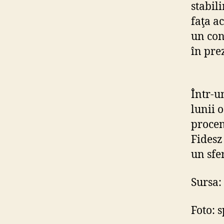
stabil
faţa a
un con
în pre
Într-u
lunii 
procen
Fidesz
un sfe
Sursa:
Foto: