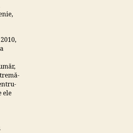
l
enie,
 2010,
la
număr,
xtremă-
entru-
e ele
u