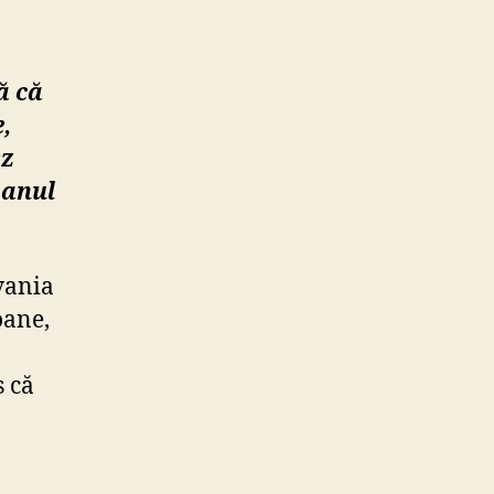
ă că
,
sz
 anul
vania
oane,
s că