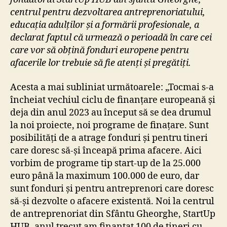
o
centrul pentru dezvoltarea antreprenoriatului,
anum
respo
educația adulților și a formării profesionale, a
declarat faptul că urmează o perioadă în care cei
care vor să obțină fonduri europene pentru
afacerile lor trebuie să fie atenți și pregătiți.
Acesta a mai subliniat următoarele: „Tocmai s-a
încheiat vechiul ciclu de finanțare europeană și
deja din anul 2023 au început să se dea drumul
la noi proiecte, noi programe de finațare. Sunt
posibilități de a atrage fonduri și pentru tineri
care doresc să-și înceapă prima afacere. Aici
vorbim de programe tip start-up de la 25.000
euro până la maximum 100.000 de euro, dar
sunt fonduri și pentru antreprenori care doresc
să-și dezvolte o afacere existentă. Noi la centrul
de antreprenoriat din Sfântu Gheorghe, StartUp
HUB, anul trecut am finanțat 100 de tineri cu