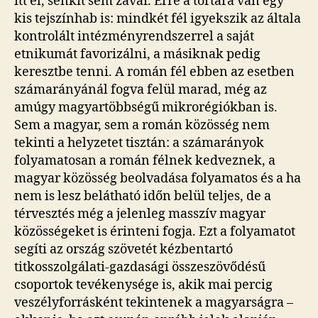
itt él, senkit sem zavar. Erre a tortára van egy
kis tejszínhab is: mindkét fél igyekszik az általa
kontrolált intézményrendszerrel a saját
etnikumát favorizálni, a másiknak pedig
keresztbe tenni. A román fél ebben az esetben
számarányánál fogva felül marad, még az
amúgy magyartöbbségű mikrorégiókban is.
Sem a magyar, sem a román közösség nem
tekinti a helyzetet tisztán: a számarányok
folyamatosan a román félnek kedveznek, a
magyar közösség beolvadása folyamatos és a ha
nem is lesz belátható időn belül teljes, de a
térvesztés még a jelenleg masszív magyar
közösségeket is érinteni fogja. Ezt a folyamatot
segíti az ország szövetét kézbentartó
titkosszolgálati-gazdasági összeszövődésű
csoportok tevékenysége is, akik mai percig
veszélyforrásként tekintenek a magyarságra –