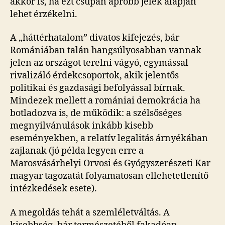
akkor is, ha ezt csupán apróbb jelek alapján
lehet érzékelni.
A „háttérhatalom” divatos kifejezés, bár
Romániában talán hangsúlyosabban vannak
jelen az országot terelni vágyó, egymással
rivalizáló érdekcsoportok, akik jelentős
politikai és gazdasági befolyással bírnak.
Mindezek mellett a romániai demokrácia ha
botladozva is, de működik: a szélsőséges
megnyilvánulások inkább kisebb
eseményekben, a relatív legalitás árnyékában
zajlanak (jó példa legyen erre a
Marosvásárhelyi Orvosi és Gyógyszerészeti Kar
magyar tagozatát folyamatosan ellehetetlenítő
intézkedések esete).
A megoldás tehát a szemléletváltás. A