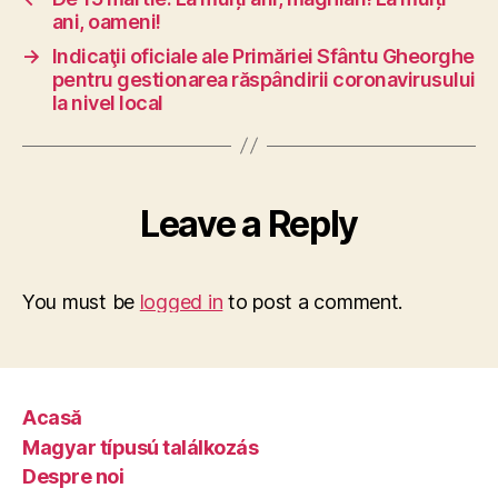
ani, oameni!
→
Indicaţii oficiale ale Primăriei Sfântu Gheorghe
pentru gestionarea răspândirii coronavirusului
la nivel local
Leave a Reply
You must be
logged in
to post a comment.
Acasă
Magyar típusú találkozás
Despre noi