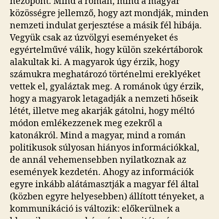
nézőpont. Mind a román, mind a magyar
közösségre jellemző, hogy azt mondják, minden
nemzeti indulat gerjesztése a másik fél hibája.
Vegyük csak az úzvölgyi eseményeket és
egyértelművé válik, hogy külön szekértáborok
alakultak ki. A magyarok úgy érzik, hogy
számukra meghatározó történelmi ereklyéket
vettek el, gyaláztak meg. A románok úgy érzik,
hogy a magyarok letagadják a nemzeti hőseik
létét, illetve meg akarják gátolni, hogy méltó
módon emlékezzenek meg ezekről a
katonákról. Mind a magyar, mind a román
politikusok súlyosan hiányos információkkal,
de annál vehemensebben nyilatkoznak az
események kezdetén. Ahogy az információk
egyre inkább alátámasztják a magyar fél által
(közben egyre helyesebben) állított tényeket, a
kommunikáció is változik: előkerülnek a