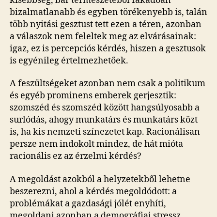
kisebbség, bár természetéből fakadóan
bizalmatlanabb és egyben törékenyebb is, talán
több nyitási gesztust tett ezen a téren, azonban
a válaszok nem feleltek meg az elvárásainak:
igaz, ez is percepciós kérdés, hiszen a gesztusok
is egyénileg értelmezhetőek.
A feszültségeket azonban nem csak a politikum
és egyéb prominens emberek gerjesztik:
szomszéd és szomszéd között hangsúlyosabb a
surlódás, ahogy munkatárs és munkatárs közt
is, ha kis nemzeti színezetet kap. Racionálisan
persze nem indokolt mindez, de hát mióta
racionális ez az érzelmi kérdés?
A megoldást azokból a helyzetekből lehetne
beszerezni, ahol a kérdés megoldódott: a
problémákat a gazdasági jólét enyhíti,
megoldani azonban a demográfiai stressz