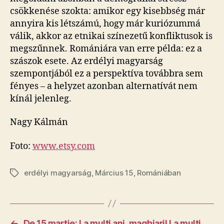
csökkenése szokta: amikor egy kisebbség már
annyira kis létszámú, hogy már kuriózummá
válik, akkor az etnikai színezetű konfliktusok is
megszűnnek. Romániára van erre példa: ez a
szászok esete. Az erdélyi magyarság
szempontjából ez a perspektíva továbbra sem
fényes – a helyzet azonban alternatívát nem
kínál jelenleg.
Nagy Kálmán
Foto:
www.etsy.com
erdélyi magyarság
,
Március 15
,
Romániában
Tags
←
De 15 martie: La mulți ani, maghiari! La mulți