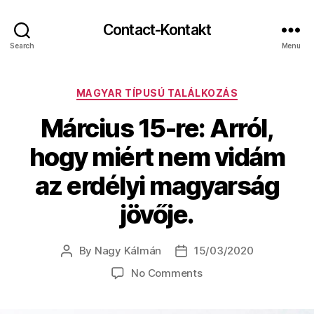
Contact-Kontakt
Search
Menu
Categories
MAGYAR TÍPUSÚ TALÁLKOZÁS
Március 15-re: Arról,
hogy miért nem vidám
az erdélyi magyarság
jövője.
By
Nagy Kálmán
15/03/2020
Post
Post
author
date
on
No Comments
Március
15-