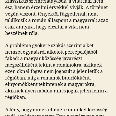
klasszikus szemrehányások, a vitát már nem
ész, hanem érzelmi érvekkel vívják. A történet
végén viszont, tényektől függetlenül, nem
találkozik a román álláspont a magyarral: azaz
csak annyira, hogy elcsitul a vita, nem
beszélnek róla.
A probléma gyökere szokás szerint a két
nemzet egymásról alkotott percepciójából
fakad: a magyar közösség javarészt
megszállóként tekint a románokra, akiknek
ezen oknál fogva nem jogosult a jelenlétük a
régióban, míg a románok bitorlókként,
elnyomókként tekintenek a magyarokra,
akiknek ilyen módon nincs joguk jelen lenni a
régióban.
A tény, hogy ennek ellenére mindkét közösség