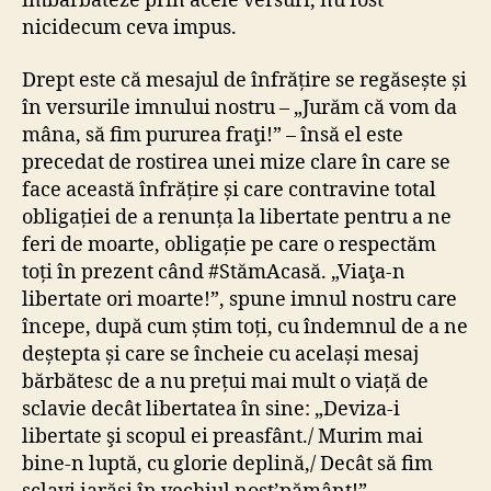
îmbărbăteze prin acele versuri, nu fost
nicidecum ceva impus.
Drept este că mesajul de înfrățire se regăsește și
în versurile imnului nostru – „Jurăm că vom da
mâna, să fim pururea fraţi!” – însă el este
precedat de rostirea unei mize clare în care se
face această înfrățire și care contravine total
obligației de a renunța la libertate pentru a ne
feri de moarte, obligație pe care o respectăm
toți în prezent când #StămAcasă. „Viaţa-n
libertate ori moarte!”, spune imnul nostru care
începe, după cum știm toți, cu îndemnul de a ne
deștepta și care se încheie cu același mesaj
bărbătesc de a nu prețui mai mult o viață de
sclavie decât libertatea în sine: „Deviza-i
libertate şi scopul ei preasfânt./ Murim mai
bine-n luptă, cu glorie deplină,/ Decât să fim