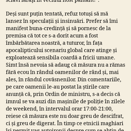
sclavi iarăşi în vechiul nost’pământ!”.
Deși sunt puțin tentată, refuz totuși să mă
lansez în speculații și insinuări. Prefer să îmi
manifest buna-credință și să pornesc de la
premisa că tot ce s-a dorit acum a fost
îmbărbătarea noastră, a tuturor, în fața
apocalipticului scenariu global care atinge și
exploatează sensibila coardă a fricii umane.
Simt însă nevoia să adaug că măsura nu a rămas
fără ecou în rândul oamenilor de rând și, mai
ales, în rândul covăsnenilor. Din comentariile,
pe care oamenii le-au postat la știrile care
anunță că, prin Ordin de ministru, s-a decis că
imnul se va auzi din mașinile de poliție în zilele
de weekend, în intervalul orar 17:00-21:00,
reiese că măsura este nu doar greu de descifrat,
ci și greu de digerat. În timp ce etnicii maghiari
își permit vag autoironii despre cum se abțin de