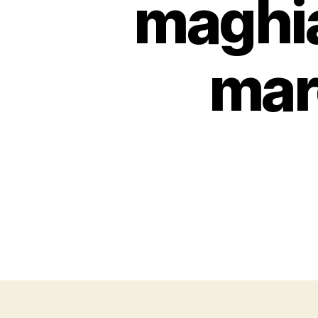
maghia
mar