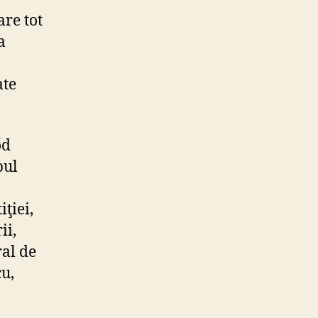
are tot
a
ate
őd
pul
ţiei,
ii,
ral de
u,