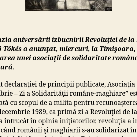
un
no
pro
ma
Lás
Tő
zia aniversării izbucnirii Revoluţiei de la 
 Tőkés a anunţat, miercuri, la Timişoara,
ţarea unei asociaţii de solidaritate român
ară.
t declaraţiei de principii publicate, Asociaţia
rie – Zi a Solidarităţii române-maghiare” es
ţată cu scopul de a milita pentru recunoaşterea
decembrie 1989, ca primă zi a Revoluţiei de la
a întrucât în opinia iniţiatorilor, revoluţia a 
 când românii şi maghiarii s-au solidarizat în