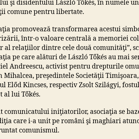
lui şi disidentului László Tőkés, în numele un
ţii comune pentru libertate.
aţia promovează transformarea acestui simbo
rizării, într-o valoare centrală a memoriei col
r al relaţiilor dintre cele două comunităţi”, sc
aţia pe care alături de László Tőkés au mai s
iel Andreescu, activist pentru drepturile omu
n Mihalcea, preşedintele Societăţii Timişoara,
l Előd Kincses, respectiv Zsolt Szilágyi, fostul
 al lui Tőkés.
it comunicatului iniţiatorilor, asociaţia se ba
diţia care i-a unit pe români şi maghiari atun
runtat comunismul.