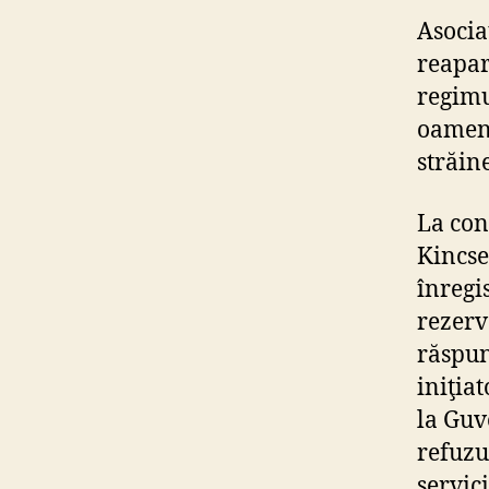
Asocia
reapar
regimu
oamenil
străin
La con
Kincse
înregis
rezerv
răspun
iniţia
la Guv
refuzu
servici