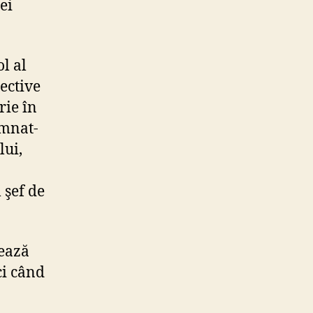
ei
l al
ective
rie în
emnat-
lui,
 şef de
zează
ci când