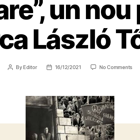
re”, un nou 
ca László T
on
By
Editor
16/12/2021
No Comments
Post
Post
Aso
author
date
“15
De
–
Zi
a
Soli
ro
mag