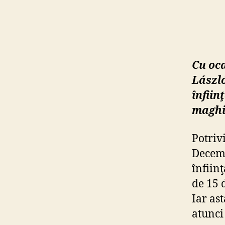
Cu oca
László
înfiin
maghi
Potrivi
Decemb
înfiin
de 15 
Iar ast
atunci