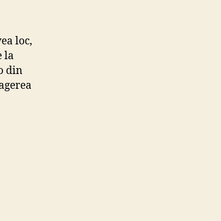
ea loc,
 la
o din
ragerea