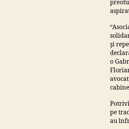
preotu
aspira
“Asoci
solida
şi repe
declar
o Gabr
Floria
avocatu
cabinet
Potriv
pe tra
au înf