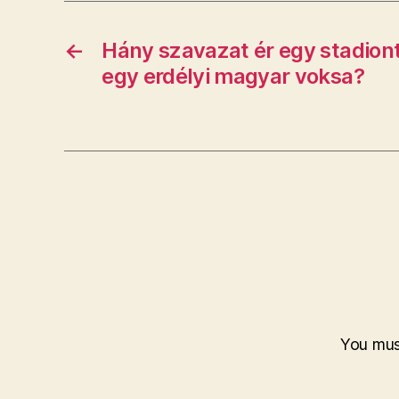
←
Hány szavazat ér egy stadiont
egy erdélyi magyar voksa?
You mu