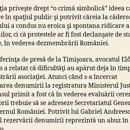
ţia priveşte drept “o crimă simbolică” ideea c
e în spaţiul public şi potrivit căreia la cădere
lui a condus nu eroica şi spontana ridicare a
or, ci că protestele ar fi fost declanşate de st
e, în vederea dezmembrării României.
ferinţa de presă de la Timişoara, avocatul El
s a relatat că dificultăţi au apărut deja în tim
trării asociaţiei. Atunci când s-a încercat
area denumirii la registratura Ministerul Justi
sul primit a fost că în vederea evaluării cerer
torii trebuie să se adreseze Secretariatul Gene
ernul României. Potrivit lui Gabriel Andreesc
l rezervării denumirii reprezintă un abuz în
u.