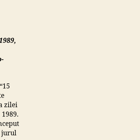
u
iect
rca
zló
kés
1989,
o-
 “15
te
 zilei
 1989.
început
 jurul