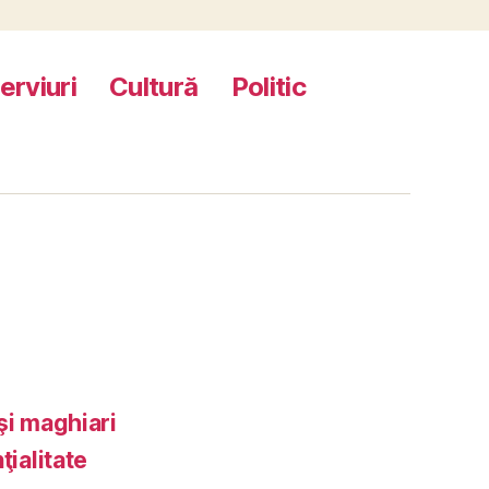
terviuri
Cultură
Politic
şi maghiari
ţialitate