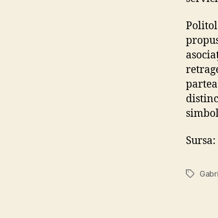
Polito
propus
asociaţ
retrag
partea
distin
simbol
Sursa:
Gabr
Tags