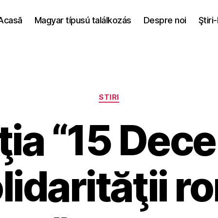
Acasă
Magyar típusú találkozás
Despre noi
Ştiri
Categories
STIRI
ţia “15 Dece
olidarităţii 