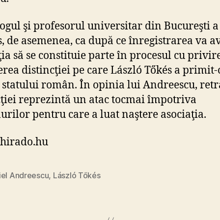
logul şi profesorul universitar din Bucureşti a
, de asemenea, ca după ce înregistrarea va av
ia să se constituie parte în procesul cu privire
erea distincţiei pe care László Tőkés a primit-
 statului român. În opinia lui Andreescu, ret
cţiei reprezintă un atac tocmai împotriva
urilor pentru care a luat naştere asociaţia.
 hirado.hu
iel Andreescu
,
László Tőkés