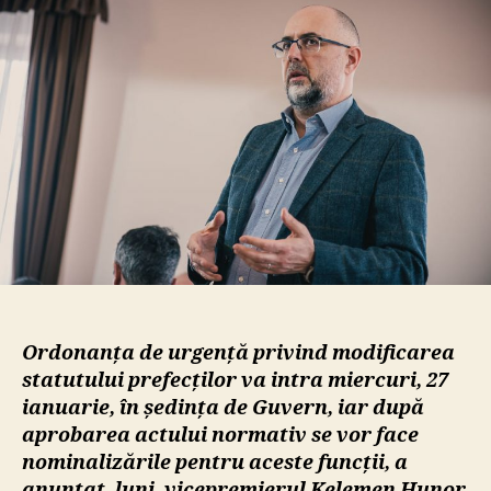
Kele
Hunor
prefec
ar
putea
fi
numiț
politi
Ordonanța de urgență privind modificarea
statutului prefecților va intra miercuri, 27
ianuarie, în ședința de Guvern, iar după
aprobarea actului normativ se vor face
nominalizările pentru aceste funcții, a
anunțat, luni, vicepremierul Kelemen Hunor,