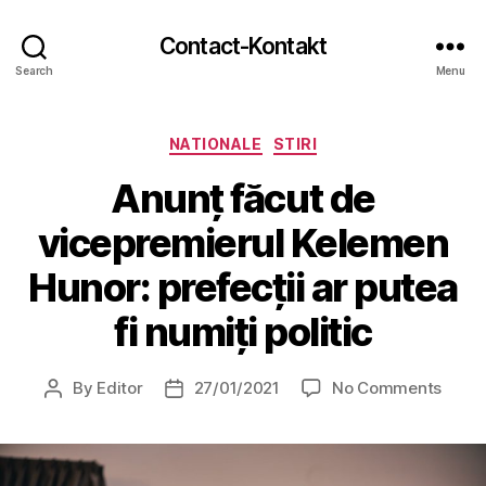
Contact-Kontakt
Search
Menu
Categories
NATIONALE
STIRI
Anunț făcut de
vicepremierul Kelemen
Hunor: prefecții ar putea
fi numiți politic
on
By
Editor
27/01/2021
No Comments
Post
Post
Anunț
author
date
făcut
de
vicep