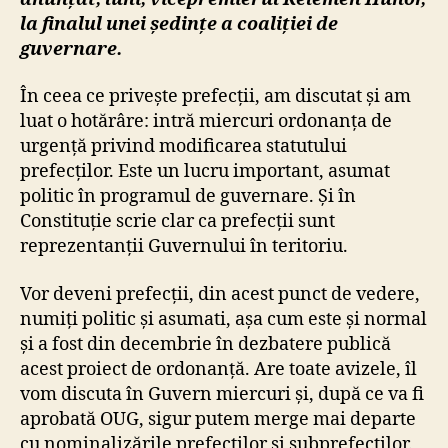
la finalul unei ședințe a coaliției de
guvernare.
În ceea ce privește prefecții, am discutat și am
luat o hotărâre: intră miercuri ordonanța de
urgență privind modificarea statutului
prefecților. Este un lucru important, asumat
politic în programul de guvernare. Și în
Constituție scrie clar ca prefecții sunt
reprezentanții Guvernului în teritoriu.
Vor deveni prefecții, din acest punct de vedere,
numiți politic și asumati, așa cum este și normal
și a fost din decembrie în dezbatere publică
acest proiect de ordonanță. Are toate avizele, îl
vom discuta în Guvern miercuri și, după ce va fi
aprobată OUG, sigur putem merge mai departe
cu nominalizările prefecților și subprefecților.