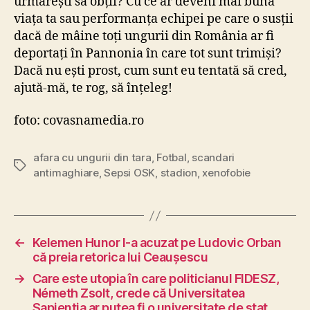
urmărești să obții? Cu ce ar deveni mai bună
viața ta sau performanța echipei pe care o susții
dacă de mâine toți ungurii din România ar fi
deportați în Pannonia în care tot sunt trimiși?
Dacă nu ești prost, cum sunt eu tentată să cred,
ajută-mă, te rog, să înțeleg!
foto: covasnamedia.ro
afara cu ungurii din tara
,
Fotbal
,
scandari
Tags
antimaghiare
,
Sepsi OSK
,
stadion
,
xenofobie
←
Kelemen Hunor l-a acuzat pe Ludovic Orban
că preia retorica lui Ceaușescu
→
Care este utopia în care politicianul FIDESZ,
Németh Zsolt, crede că Universitatea
Sapienția ar putea fi o universitate de stat