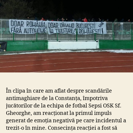
cu
ungurii
din
țară!”
–
iată
cel
mai
simplu
mod
de
a
arăta
că
În clipa în care am aflat despre scandările
ești
antimaghiare de la Constanța, împotriva
prost
jucătorilor de la echipa de fotbal Sepsi OSK Sf.
Gheorghe, am reacționat la primul impuls
generat de emoția negativă pe care incidentul a
trezit-o în mine. Consecința reacției a fost să