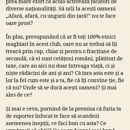
prea mare efort că acolo activează jucători de
diverse naționalități. Să urli la acești oameni
„Afară, afară, cu ungurii din țară!” nu te face
oare prost?
În plus, presupunând că ar fi toți 100% etnici
maghiari în acest club, oare nu ar trebui să îți
treacă prin cap, chiar și pentru o fracțiune de
secundă, că ei sunt cetățeni români, plătitori de
taxe, care au aici nu doar întreaga viață, ci și
niște rădăcini de ani și ani? Că țara asta este și a
lor la fel cum este și a ta, fie că îți convine ție, fie
că nu? Unde să se ducă acești oameni? Și mai
ales de ce?
Și mai e ceva, pornind de la premisa că furia ta
de suporter înfocat te face să scandezi
asemenea inepții, ce faci bun cu asta? Ce