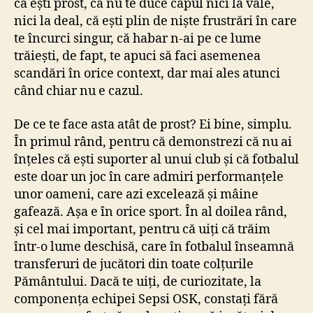
că ești prost, că nu te duce capul nici la vale,
nici la deal, că ești plin de niște frustrări în care
te încurci singur, că habar n-ai pe ce lume
trăiești, de fapt, te apuci să faci asemenea
scandări în orice context, dar mai ales atunci
când chiar nu e cazul.
De ce te face asta atât de prost? Ei bine, simplu.
În primul rând, pentru că demonstrezi că nu ai
înțeles că ești suporter al unui club și că fotbalul
este doar un joc în care admiri performanțele
unor oameni, care azi excelează și mâine
gafează. Așa e în orice sport. În al doilea rând,
și cel mai important, pentru că uiți că trăim
într-o lume deschisă, care în fotbalul înseamnă
transferuri de jucători din toate colțurile
Pământului. Dacă te uiți, de curiozitate, la
componența echipei Sepsi OSK, constați fără