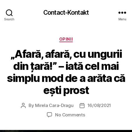
Contact-Kontakt
Search
Menu
Categories
OPINII
„Afară, afară, cu ungurii
din țară!” – iată cel mai
simplu mod de a arăta că
ești prost
By
Mirela Cara-Dragu
16/08/2021
Post
Post
author
date
on
No Comments
„Afară,
afară,