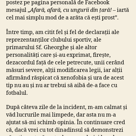
postez pe pagina personală de Facebook
mesajul „
Afară, afară, cu ungurii din țară!
– iartă
cel mai simplu mod de a arăta că ești prost”.
Între timp, am citit fel și fel de declarații ale
reprezentanților clubului sportiv, ale
primarului Sf. Gheorghe și ale altor
personalități care și-au exprimat, firește,
dezacordul față de cele petrecute, unii cerând
măsuri severe, alții modificarea legii, iar alții
afirmând răspicat că xenofobia și ura de acest
tip nu au și nu ar trebui să aibă de-a face cu
fotbalul.
După câteva zile de la incident, m-am calmat și
văd lucrurile mai limpede, dar asta nu m-a
ajutat să-mi schimb opinia. În continuare cred
că, dacă vrei cu tot dinadinsul să demonstrezi