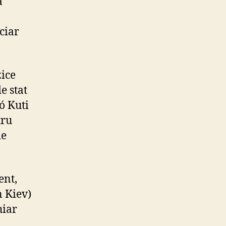
a
ciar
zice
e stat
ó Kuti
tru
de
ent,
n Kiev)
hiar