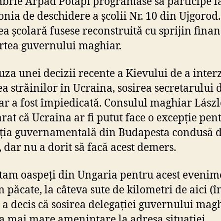
brie Árpád Potápi programase să participe l
nia de deschidere a școlii Nr. 10 din Ujgorod.
ea școlară fusese reconstruită cu sprijin finan
rtea guvernului maghiar.
uza unei decizii recente a Kievului de a inter
ea străinilor în Ucraina, sosirea secretarului d
r a fost împiedicată. Consulul maghiar Lászl
arat că Ucraina ar fi putut face o excepție pen
ția guvernamentală din Budapesta condusă 
, dar nu a dorit să facă acest demers.
tam oaspeți din Ungaria pentru acest evenim
n păcate, la câteva sute de kilometri de aici (î
 a decis că sosirea delegației guvernului mag
ea mai mare amenințare la adresa situației