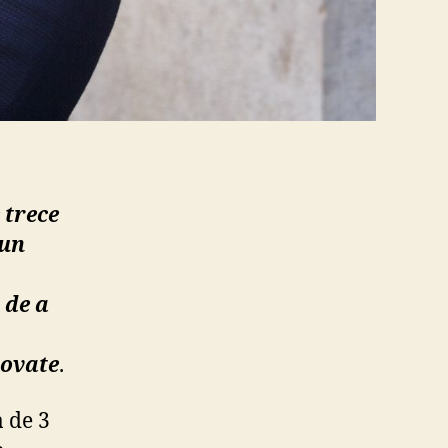
 trece
-un
 de a
novate
.
a de 3