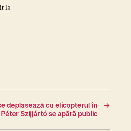
t la
 se deplasează cu elicopterul în
→
Péter Szijjártó se apără public