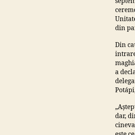
septem
ceremo
Unitat
din pa
Din ca
intrar
maghia
a decl
delega
Potápi
„Aștep
dar, di
cineva
este c