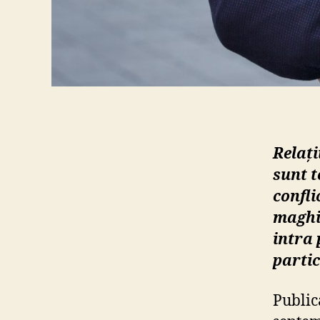
Relați
sunt t
confli
maghi
intra 
partic
Public