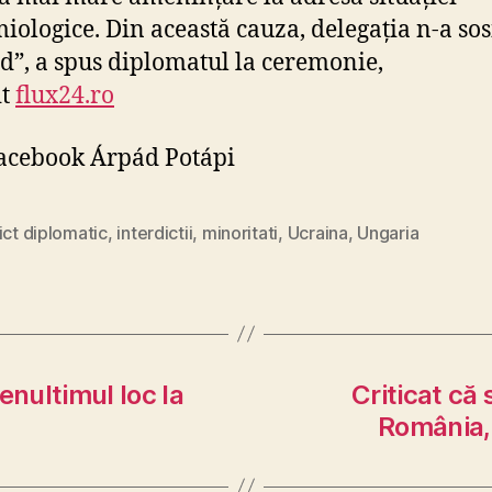
iologice. Din această cauza, delegația n-a sosi
d”, a spus diplomatul la ceremonie,
it
flux24.ro
Facebook Árpád Potápi
ict diplomatic
,
interdictii
,
minoritati
,
Ucraina
,
Ungaria
nultimul loc la
Criticat că
România, 