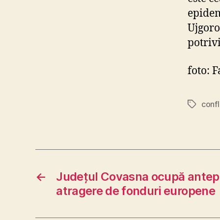
epidem
Ujgoro
potriv
foto: 
confl
Tags
←
Județul Covasna ocupă antepe
atragere de fonduri europene