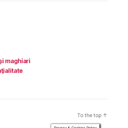
şi maghiari
ţialitate
To the top
↑
Privacy & Cookies Policy