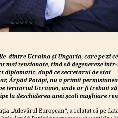
ile
dintre Ucraina și Ungaria, care pe zi ce
ot mai tensionate, tind să degenereze într
ct diplomatic, după ce secretarul de stat
ar, Árpád
Potápi
, nu a primit permisiunea
pe teritoriul Ucrainei, unde ar fi trebuit să
ipe la deschiderea unei școli maghiare re
ația „Adevărul European”, a relatat că pe dat