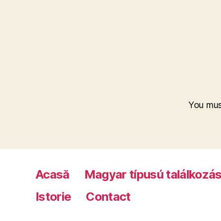
You mu
Acasă
Magyar típusú találkozá
Istorie
Contact