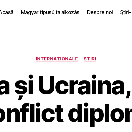
Acasă
Magyar típusú találkozás
Despre noi
Ştiri
Categories
INTERNATIONALE
STIRI
 și Ucraina,
nflict dipl