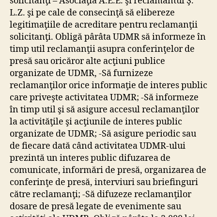
solicitanţi – Asociaţia A.E.E. şi reclamantul Ş.
L.Z. şi pe cale de consecinţă să elibereze
legitimaţiile de acreditare pentru reclamanţii
solicitanţi. Obligă pârâta UDMR să informeze în
timp util reclamanţii asupra conferinţelor de
presă sau oricăror alte acţiuni publice
organizate de UDMR, -Să furnizeze
reclamanţilor orice informaţie de interes public
care priveşte activitatea UDMR; -Să informeze
în timp util şi să asigure accesul reclamanţilor
la activităţile şi acţiunile de interes public
organizate de UDMR; -Să asigure periodic sau
de fiecare dată când activitatea UDMR-ului
prezintă un interes public difuzarea de
comunicate, informări de presă, organizarea de
conferinţe de presă, interviuri sau briefinguri
către reclamanţi; -Să difuzeze reclamanţilor
dosare de presă legate de evenimente sau