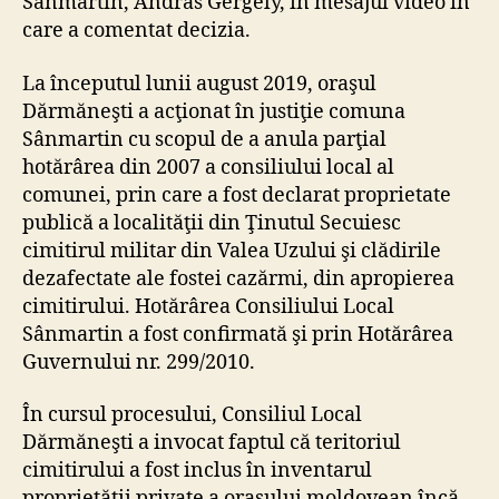
Sânmartin, András Gergely, în mesajul video în
care a comentat decizia.
La începutul lunii august 2019, oraşul
Dărmăneşti a acţionat în justiţie comuna
Sânmartin cu scopul de a anula parţial
hotărârea din 2007 a consiliului local al
comunei, prin care a fost declarat proprietate
publică a localităţii din Ţinutul Secuiesc
cimitirul militar din Valea Uzului şi clădirile
dezafectate ale fostei cazărmi, din apropierea
cimitirului. Hotărârea Consiliului Local
Sânmartin a fost confirmată şi prin Hotărârea
Guvernului nr. 299/2010.
În cursul procesului, Consiliul Local
Dărmăneşti a invocat faptul că teritoriul
cimitirului a fost inclus în inventarul
proprietăţii private a oraşului moldovean încă