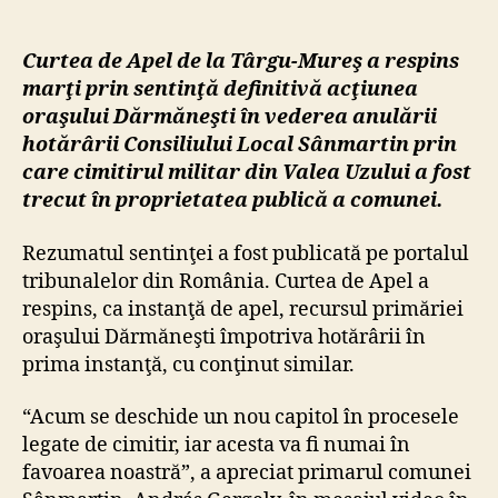
Valea
Uzulu
Curtea de Apel de la Târgu-Mureş a respins
este
marţi prin sentinţă definitivă acţiunea
în
oraşului Dărmăneşti în vederea anulării
propr
hotărârii Consiliului Local Sânmartin prin
publi
a
care cimitirul militar din Valea Uzului a fost
comu
trecut în proprietatea publică a comunei.
hargh
Sânm
Rezumatul sentinţei a fost publicată pe portalul
tribunalelor din România. Curtea de Apel a
respins, ca instanţă de apel, recursul primăriei
oraşului Dărmăneşti împotriva hotărârii în
prima instanţă, cu conţinut similar.
“Acum se deschide un nou capitol în procesele
legate de cimitir, iar acesta va fi numai în
favoarea noastră”, a apreciat primarul comunei