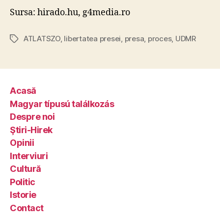
Sursa: hirado.hu, g4media.ro
ATLATSZO
,
libertatea presei
,
presa
,
proces
,
UDMR
Tags
Acasă
Magyar típusú találkozás
Despre noi
Ştiri-Hirek
Opinii
Interviuri
Cultură
Politic
Istorie
Contact