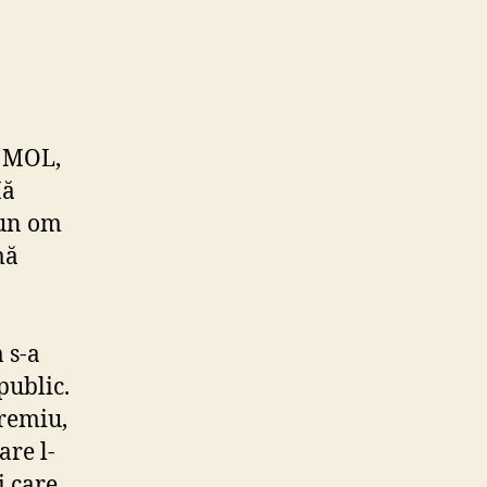
i MOL,
Mă
 un om
mă
 s-a
public.
premiu,
are l-
i care