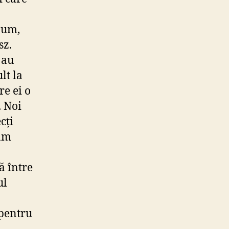
aum,
sz.
 au
lt la
re ei o
. Noi
cți
păm
ă între
ul
 pentru