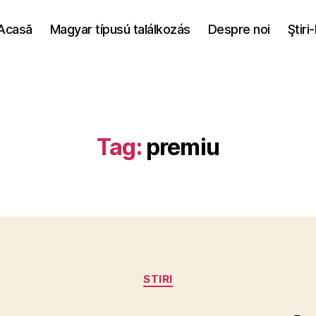
Acasă
Magyar típusú találkozás
Despre noi
Ştiri
Tag:
premiu
Categories
STIRI