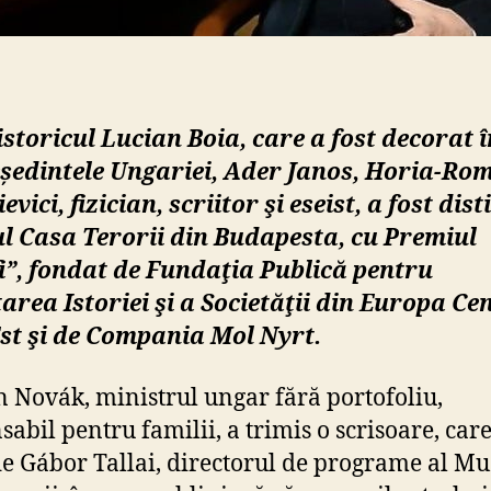
Gab
An
și
epi
Lás
storicul Lucian Boia, care a fost decorat 
Tő
eședintele Ungariei, Ader Janos, Horia-Ro
vici, fizician, scriitor şi eseist, a fost dist
l Casa Terorii din Budapesta, cu Premiul
i”, fondat de Fundaţia Publică pentru
area Istoriei şi a Societăţii din Europa Ce
Est şi de Compania Mol Nyrt.
n Novák, ministrul ungar fără portofoliu,
abil pentru familii, a trimis o scrisoare, care
 de Gábor Tallai, directorul de programe al M