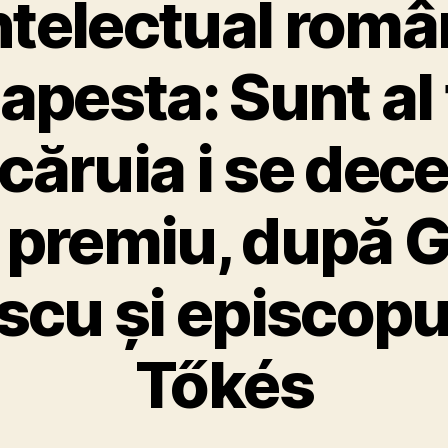
intelectual româ
apesta: Sunt al 
căruia i se dec
 premiu, după G
cu și episcopu
Tőkés