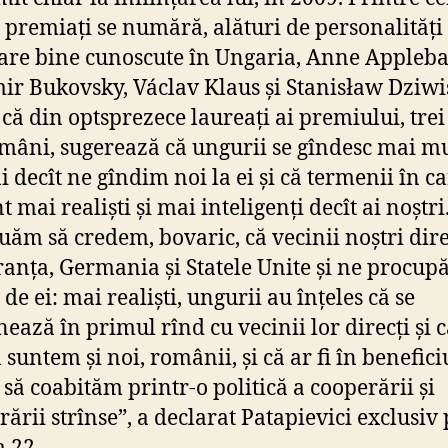
t premiați se numără, alături de personalități
re bine cunoscute în Ungaria, Anne Appleb
ir Bukovsky, Václav Klaus și Stanisław Dziwi
 că din optsprezece laureați ai premiului, trei
omâni, sugerează că ungurii se gîndesc mai mu
 decît ne gîndim noi la ei și că termenii în ca
t mai realiști și mai inteligenți decît ai noștri
uăm să credem, bovaric, că vecinii noștri dire
ranța, Germania și Statele Unite și ne procu
de ei: mai realiști, ungurii au înțeles că se
nează în primul rînd cu vecinii lor direcți și c
 suntem și noi, românii, și că ar fi în benefici
 să coabităm printr-o politică a cooperării și
rării strînse”, a declarat Patapievici exclusiv