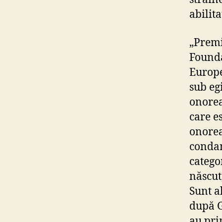
abilita
„Premi
Founda
Europe
sub eg
onorea
care e
onorea
condam
catego
născut
Sunt a
după G
au prim