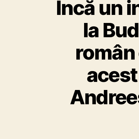
Încă un 
la Bud
român 
acest
Andrees