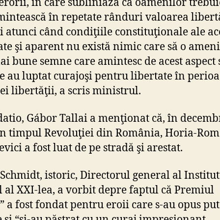
erorii, în care subliniază că oamenilor trebuie
mintească în repetate rânduri valoarea libertă
şi atunci când condiţiile constituţionale ale ac
ate şi aparent nu există nimic care să o ameni
ai bune semne care amintesc de acest aspect 
re au luptat curajoşi pentru libertate în perio
i libertăţii, a scris ministrul.
datio, Gábor Tallai a menţionat că, în decemb
în timpul Revoluţiei din România, Horia-Ro
vici a fost luat de pe stradă şi arestat.
Schmidt, istoric, Directorul general al Institu
l al XXI-lea, a vorbit depre faptul că Premiul
i” a fost fondat pentru eroii care s-au opus put
e şi “şi-au păstrat cu un curaj impresionant