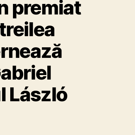
n premiat
treilea
ernează
abriel
l László