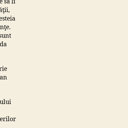
 să li
ţii,
esteia
nţe.
sunt
ada
rie
man
tului
erilor