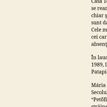
Casa T
se rea
chiar 
sunt d
Cele m
cei ca
absenţe
În lau
1989, 
Patapie
Mária 
Secolu
“Petőf
străin