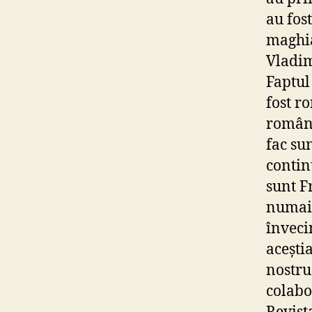
au fos
maghia
Vladim
Faptul
fost r
români
fac sun
contin
sunt F
numai 
înveci
aceștia
nostru
colabo