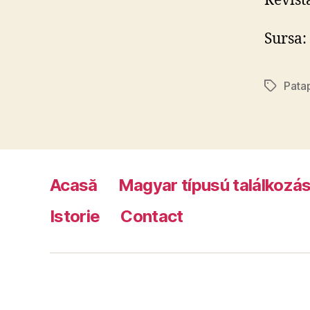
Revist
Sursa:
Patap
Tags
Acasă
Magyar típusú találkozá
Istorie
Contact