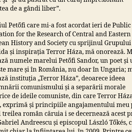
tea de a gândi liber”.
ul Petőfi care mi-a fost acordat ieri de Public
tion for the Research of Central and Eastern
an History and Society cu sprijinul Grupulu
ida și inspirația Terror Háza, mă onorează. 
ză numele marelui Petőfi Sandor, un poet și
ste mare și în România, nu doar în Ungaria; 
ză instituția „Terror Háza”, deoarece ideea
nării comunismului și a separării morale
rice de ideile comuniste, din care Terror Háza
, exprimă și principiile angajamentului meu 
l treilea român căruia i se decernează acest 
abriel Andreescu și episcopul László Tőkés, c
it chiar la înființarea lui, în 2009. Printre ce