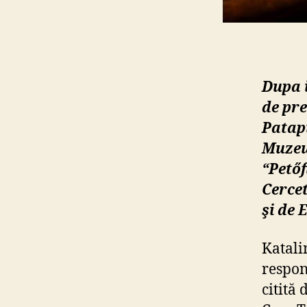
Dupa i
de pr
Patapie
Muzeu
“Petőf
Cercet
şi de 
Katali
respons
citită