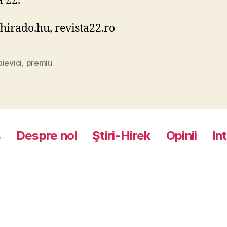
a 22.
 hirado.hu, revista22.ro
ievici
,
premiu
s
Despre noi
Ştiri-Hirek
Opinii
In