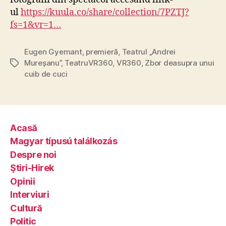
ul
https://kuula.co/share/collection/7PZTJ?
fs=1&vr=1…
Eugen Gyemant
,
premieră
,
Teatrul „Andrei
Mureșanu”
,
TeatruVR360
,
VR360
,
Zbor deasupra unui
Tags
cuib de cuci
Acasă
Magyar típusú találkozás
Despre noi
Ştiri-Hirek
Opinii
Interviuri
Cultură
Politic