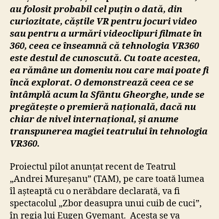
au folosit probabil cel puțin o dată, din
curiozitate, căștile VR pentru jocuri video
sau pentru a urmări videoclipuri filmate în
360, ceea ce înseamnă că tehnologia VR360
este destul de cunoscută. Cu toate acestea,
ea rămâne un domeniu nou care mai poate fi
încă explorat. O demonstrează ceea ce se
întâmplă acum la Sfântu Gheorghe, unde se
pregătește o premieră națională, dacă nu
chiar de nivel internațional, și anume
transpunerea magiei teatrului în tehnologia
VR360.
Proiectul pilot anunțat recent de Teatrul
„Andrei Mureșanu” (TAM), pe care toată lumea
îl așteaptă cu o nerăbdare declarată, va fi
spectacolul „Zbor deasupra unui cuib de cuci”,
în regia lui Eugen Gyemant. Acesta se va