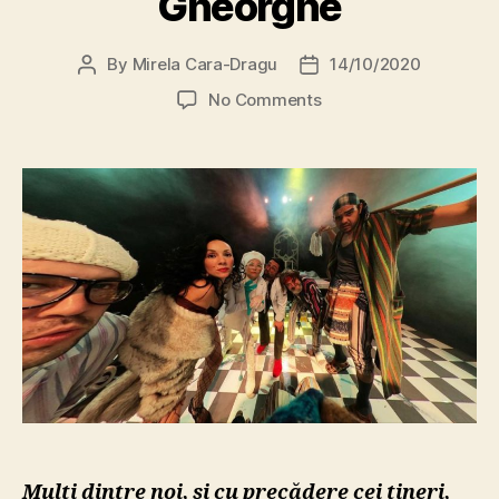
Gheorghe
By
Mirela Cara-Dragu
14/10/2020
Post
Post
author
date
on
No Comments
PREMIERĂ
ABSOLUTĂ:
Tehnologia
VR360,
folosită
pentru
prima
oară
în
teatru
la
Sfântu
Gheorghe
Mulți dintre noi, și cu precădere cei tineri,