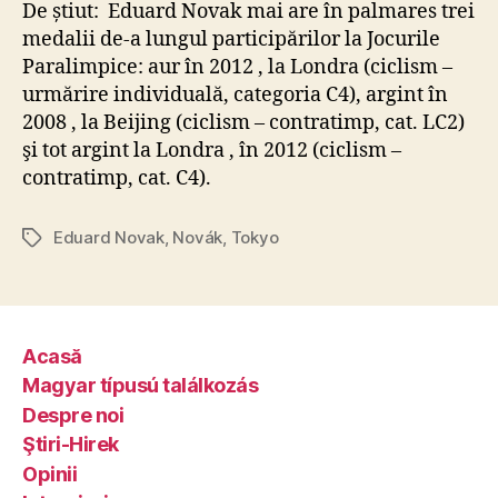
De știut: Eduard Novak mai are în palmares trei
medalii de-a lungul participărilor la Jocurile
Paralimpice: aur în 2012 , la Londra (ciclism –
urmărire individuală, categoria C4), argint în
2008 , la Beijing (ciclism – contratimp, cat. LC2)
şi tot argint la Londra , în 2012 (ciclism –
contratimp, cat. C4).
Eduard Novak
,
Novák
,
Tokyo
Tags
Acasă
Magyar típusú találkozás
Despre noi
Ştiri-Hirek
Opinii