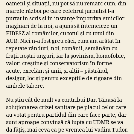
oameni și situații, nu pot să nu remarc cum, din
marele război pe care celebrul jurnalist l-a
purtat în scris și în instanțe împotriva etnicilor
maghiari de la noi, a ajuns să întemeieze un
FIDESZ al românilor, cu totul și cu totul din
AUR. Nici n-a fost greu căci, cum am arătat în
repetate rânduri, noi, românii, semănăm cu
frații noștri unguri, iar la șovinism, homofobie,
valori creștine și conservatorism în forme
acute, excelăm și unii, și alții – păstrând,
desigur, loc și pentru excepțiile de rigoare din
ambele tabere.
Nu știu cât de mult va contribui Dan Tănasă la
soluționarea crizei sanitare pe placul celor care
au votat pentru partidul din care face parte, dar
sunt aproape convinsă că lupta cu UDMR se va
da fățiș, mai ceva ca pe vremea lui Vadim Tudor.