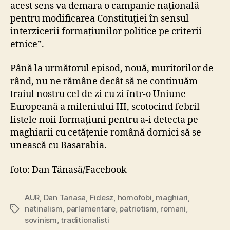
acest sens va demara o campanie națională
pentru modificarea Constituției în sensul
interzicerii formațiunilor politice pe criterii
etnice”.
Până la următorul episod, nouă, muritorilor de
rând, nu ne rămâne decât să ne continuăm
traiul nostru cel de zi cu zi într-o Uniune
Europeană a mileniului III, scotocind febril
listele noii formațiuni pentru a-i detecta pe
maghiarii cu cetățenie română dornici să se
unească cu Basarabia.
foto: Dan Tănasă/Facebook
AUR
,
Dan Tanasa
,
Fidesz
,
homofobi
,
maghiari
,
natinalism
,
parlamentare
,
patriotism
,
romani
,
Tags
sovinism
,
traditionalisti