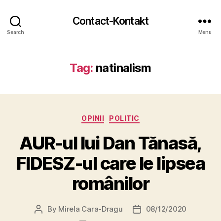
Contact-Kontakt
Search
Menu
Tag:
natinalism
Categories
OPINII
POLITIC
AUR-ul lui Dan Tănasă,
FIDESZ-ul care le lipsea
românilor
By
Mirela Cara-Dragu
08/12/2020
Post
Post
author
date