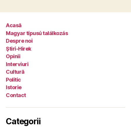
Acasă
Magyar típusú találkozás
Despre noi
Ştiri-Hirek
Opinii
Interviuri
Cultură
Politic
Istorie
Contact
Categorii