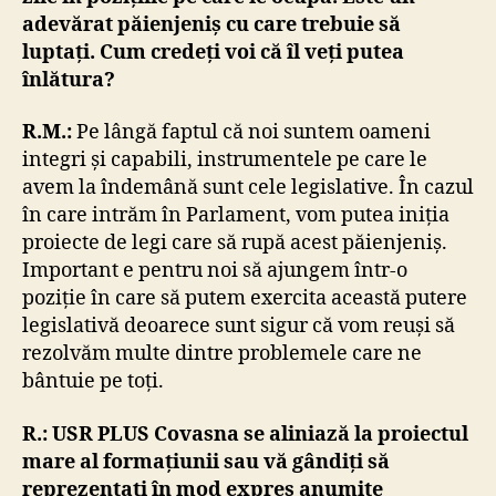
adevărat păienjeniș cu care trebuie să
luptați. Cum credeți voi că îl veți putea
înlătura?
R.M.:
Pe lângă faptul că noi suntem oameni
integri și capabili, instrumentele pe care le
avem la îndemână sunt cele legislative. În cazul
în care intrăm în Parlament, vom putea iniția
proiecte de legi care să rupă acest păienjeniș.
Important e pentru noi să ajungem într-o
poziție în care să putem exercita această putere
legislativă deoarece sunt sigur că vom reuși să
rezolvăm multe dintre problemele care ne
bântuie pe toți.
R.: USR PLUS Covasna se aliniază la proiectul
mare al formațiunii sau vă gândiți să
reprezentați în mod expres anumite