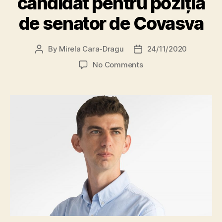
candidat pentru poziția
de senator de Covasva
By
Mirela Cara-Dragu
24/11/2020
Post
Post
author
date
on
No Comments
„Politicile
pe
care
le
propunem
noi
afectează
toți
cetățenii
județului”
–
interviu
cu
Radu