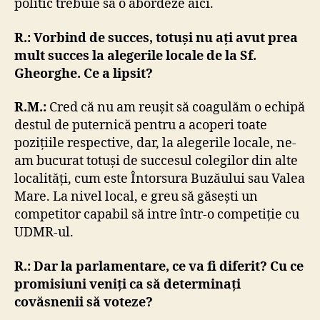
politic trebuie să o abordeze aici.
R.: Vorbind de succes, totuși nu ați avut prea
mult succes la alegerile locale de la Sf.
Gheorghe. Ce a lipsit?
R.M.:
Cred că nu am reușit să coagulăm o echipă
destul de puternică pentru a acoperi toate
pozițiile respective, dar, la alegerile locale, ne-
am bucurat totuși de succesul colegilor din alte
localități, cum este Întorsura Buzăului sau Valea
Mare. La nivel local, e greu să găsești un
competitor capabil să intre într-o competiție cu
UDMR-ul.
R.:
Dar la parlamentare, ce va fi diferit? Cu ce
promisiuni veniți ca să determinați
covăsnenii să voteze?