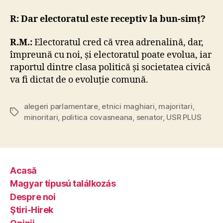
R: Dar electoratul este receptiv la bun-simț?
R.M.:
Electoratul cred că vrea adrenalină, dar,
împreună cu noi, și electoratul poate evolua, iar
raportul dintre clasa politică și societatea civică
va fi dictat de o evoluție comună.
alegeri parlamentare
,
etnici maghiari
,
majoritari
,
Tags
minoritari
,
politica covasneana
,
senator
,
USR PLUS
Acasă
Magyar típusú találkozás
Despre noi
Ştiri-Hirek