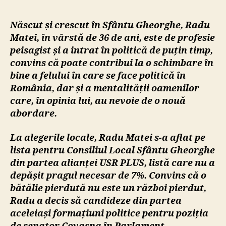
Matei,
candidat
Născut și crescut în Sfântu Gheorghe, Radu
pentru
Matei, în vârstă de 36 de ani, este de profesie
poziția
peisagist și a intrat în politică de puțin timp,
de
senator
convins că poate contribui la o schimbare în
de
bine a felului în care se face politică în
Covasva
România, dar și a mentalității oamenilor
care, în opinia lui, au nevoie de o nouă
abordare.
La alegerile locale, Radu Matei s-a aflat pe
lista pentru Consiliul Local Sfântu Gheorghe
din partea alianței USR PLUS, listă care nu a
depășit pragul necesar de 7%. Convins că o
bătălie pierdută nu este un război pierdut,
Radu a decis să candideze din partea
aceleiași formațiuni politice pentru poziția