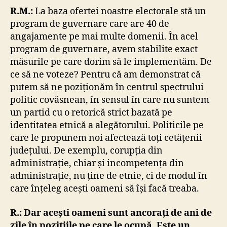
R.M.:
La baza ofertei noastre electorale stă un
program de guvernare care are 40 de
angajamente pe mai multe domenii. În acel
program de guvernare, avem stabilite exact
măsurile pe care dorim să le implementăm. De
ce să ne voteze? Pentru că am demonstrat că
putem să ne poziționăm în centrul spectrului
politic covăsnean, în sensul în care nu suntem
un partid cu o retorică strict bazată pe
identitatea etnică a alegătorului. Politicile pe
care le propunem noi afectează toți cetățenii
județului. De exemplu, corupția din
administrație, chiar și incompetența din
administrație, nu ține de etnie, ci de modul în
care înțeleg acești oameni să își facă treaba.
R.: Dar acești oameni sunt ancorați de ani de
zile în pozițiile pe care le ocupă. Este un