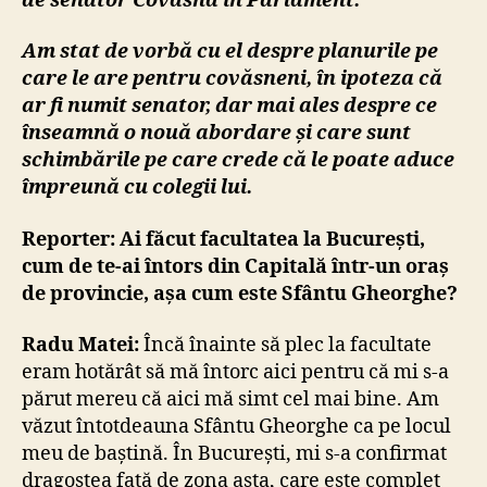
de senator Covasna în Parlament.
Am stat de vorbă cu el despre planurile pe
care le are pentru covăsneni, în ipoteza că
ar fi numit senator, dar mai ales despre ce
înseamnă o nouă abordare și care sunt
schimbările pe care crede că le poate aduce
împreună cu colegii lui.
Reporter:
Ai făcut facultatea la București,
cum de te-ai întors din Capitală într-un oraș
de provincie, așa cum este Sfântu Gheorghe?
Radu Matei:
Încă înainte să plec la facultate
eram hotărât să mă întorc aici pentru că mi s-a
părut mereu că aici mă simt cel mai bine. Am
văzut întotdeauna Sfântu Gheorghe ca pe locul
meu de baștină. În București, mi s-a confirmat
dragostea față de zona asta, care este complet